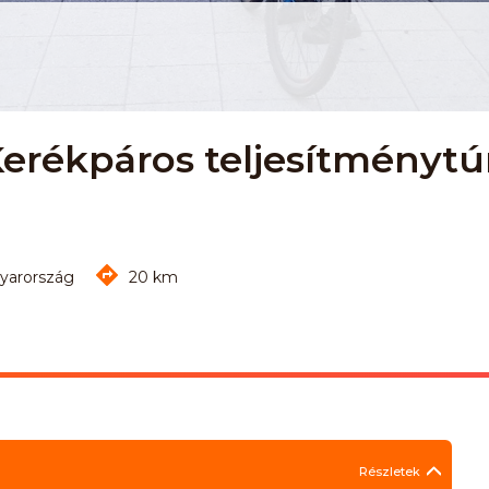
Kerékpáros teljesítménytúr
gyarország
20 km
Részletek