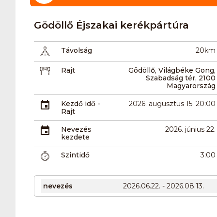
Gödöllő Éjszakai kerékpártúra
Távolság
20km
Rajt
Gödöllő, Világbéke Gong,
Szabadság tér, 2100
Magyarország
Kezdő idő -
2026. augusztus 15. 20:00
Rajt
Nevezés
2026. június 22.
kezdete
Szintidő
3:00
nevezés
2026.06.22. - 2026.08.13.