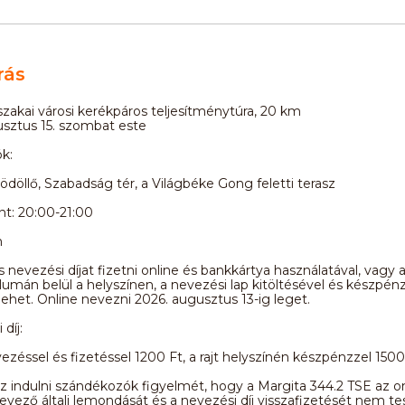
rás
szakai városi kerékpáros teljesítménytúra, 20 km
sztus 15. szombat este
k:
Gödöllő, Szabadság tér, a Világbéke Gong feletti terasz
nt: 20:00-21:00
m
 nevezési díjat fizetni online és bankkártya használatával, vagy a 
llumán belül a helyszínen, a nevezési lap kitöltésével és készpén
 lehet. Online nevezni 2026. augusztus 13-ig leget.
díj:
ezéssel és fizetéssel 1200 Ft, a rajt helyszínén készpénzzel 1500
az indulni szándékozók figyelmét, hogy a Margita 344.2 TSE az o
vező általi lemondását és a nevezési díj visszafizetését nem te