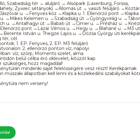
llő, Szabadság tér → aluljáró → Alsópark (Laxenburg, Forssa,
hely, Zywiec sétányok) →Állomás út → vasúti felüljáró →Köztár
ászóvár u. →Fenyves köz →Klapka u. 1. Ellenőrző pont →Klapka 
. →Mikes Kelemen u. →Szabadság út →Gyöngyvirág u. →Tábor
h u. →Antalhagyi út →Babati út →Címer u. →Présház u. →Knéz
2. Ellenőrző pont →Lázár Vilmos u. →Hegy u. →Blaháné u. →M3 ut
 →Berente István u. Thegze Lajos u. →Dózsa György úti kerékpá
tér, cél.
pontok: 1. EP. Fenyves, 2. EP. M3 felüljáró
útvonalon: 2. ellenőrző ponton víz, nápolyi
célban: víz, szörp, Moments szelet, alma
ntidőn belül célba érő oklevelet, kitűzőt kap.
ár szükséges, hozz magaddal!
ménytúrán mindenki saját felelősségére vesz részt! Kerékpárnak
an műszaki állapotban kell lenni és a közlekedési szabályokat köt
ménytúra nem verseny!
oldal