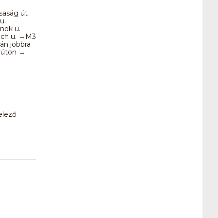
saság út
u.
nok u.
ich u. →M3
án jobbra
rúton →
elező