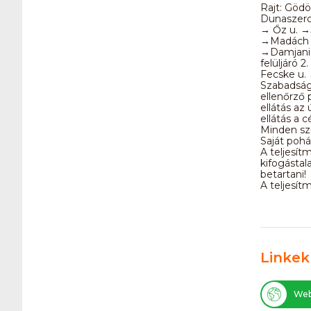
Rajt: Gödö
Dunaszerda
→ Őz u. →J
→Madách u
→Damjanic
felüljáró 
Fecske u.
Szabadság 
ellenőrző 
ellátás az 
ellátás a 
Minden szi
Saját poh
A teljesít
kifogástal
betartani!
A teljesít
Linkek
Web