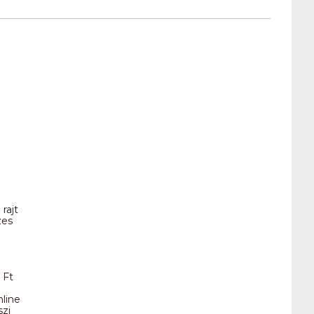
rajt
zes
 Ft
nline
szi