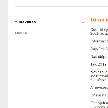
túrakií
TÚRAKIÍRÁS
Gödöllő éj
LINKEK
2026. augu
Információ
Rajt/Cél: 
Rajt időpo
Táv: 20 k
Nevezni és
időinterva
fizetéssel
A nevezési 
Online nev
Felhívjuk 
nevezés ne