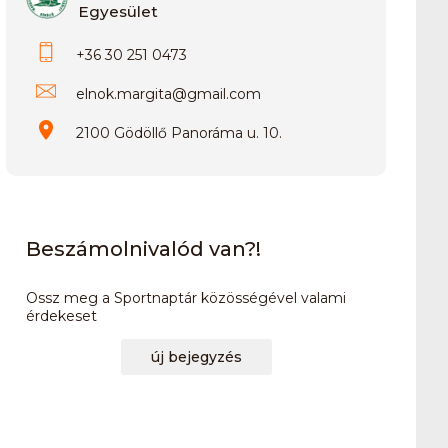
Egyesület
+36 30 251 0473
elnok.margita
@
gmail.com
2100 Gödöllő Panoráma u. 10.
Beszámolnivalód van?!
Ossz meg a Sportnaptár közösségével valami
érdekeset
új bejegyzés