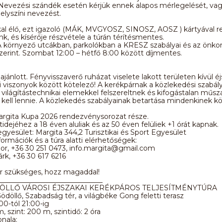
Nevezési szándék esetén kérjük ennek alapos mérlegelését, vag
 helyszíni nevezést.
al élő, ezt igazoló (MÁK, MVGYOSZ, SINOSZ, AOSZ ) kártyával r
nk, és kísérője részvétele a túrán térítésmentes.
A környező utcákban, parkolókban a KRESZ szabályai és az önko
szerint. Szombat 12:00 – hétfő 8:00 között díjmentes.
ajánlott. Fényvisszaverő ruházat viselete lakott területen kívül é
si viszonyok között kötelező! A kerékpárnak a közlekedési szabá
világítástechnikai elemekkel felszereltnek és kifogástalan műsz
 kell lennie. A közlekedés szabályainak betartása mindenkinek kö
argita Kupa 2026 rendezvénysorozat része.
tidejéhez a 18 éven aluliak és az 50 éven felüliek +1 órát kapnak.
yesület: Margita 344,2 Turisztikai és Sport Egyesület
formációk és a túra alatti elérhetőségek:
or, +36 30 251 0473, info.margita@gmail.com
rk, +36 30 617 6216
ár szükséges, hozz magaddal!
______________________________
ÖLLŐ VÁROSI ÉJSZAKAI KERÉKPÁROS TELJESÍTMÉNYTÚRA
 Gödöllő, Szabadság tér, a világbéke Gong feletti terasz
:00-tól 21:00-ig
m, szint: 200 m, szintidő: 2 óra
onala: