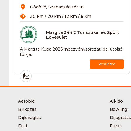
Gödöllő, Szabadság tér 18
30 km / 20 km / 12 km / 6 km
Margita 344,2 Turisztikai és Sport
Egyesület
A Margita Kupa 2026 rndezvénysorozat idei utolsó
túrája.
Részletek
Aerobic
Aikido
Bírkózás
Bowling
Díjlovaglás
Díjugratás
Foci
Frizbi