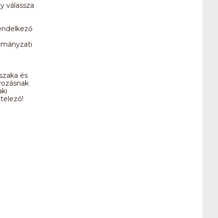
y válassza
endelkező
rmányzati
jszaka és
lyozásnak
aki
telező!