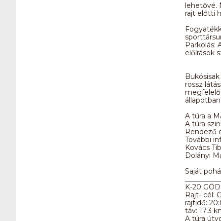
lehetővé. 
rajt előtti
Fogyatékk
sporttársu
Parkolás: 
előírások 
Bukósisak 
rossz látá
megfelelő 
állapotban
A túra a M
A túra szin
Rendező eg
További in
Kovács Tib
Dolányi Má
Saját poh
__________
K-20 GÖD
Rajt- cél:
rajtidő: 20
táv: 17.3 k
A túra útv