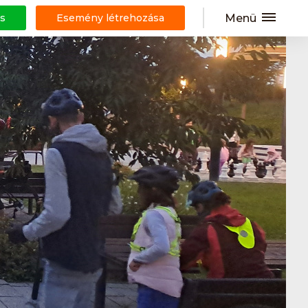
Menü
s
Esemény létrehozása