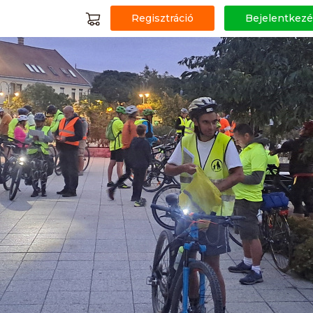
Regisztráció
Bejelentkezé