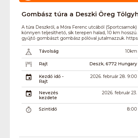
Gombász túra a Deszki Öreg Tölgy
A túra Deszkről, a Móra Ferenc utcából (Sportcsarnok) 
könnyen teljesíthető, sík terepen halad, 10 km hosszú.
gyűjtő gombászt gombász pólóval jutalmazzuk. http
Távolság
10km
Rajt
Deszk, 6772 Hungary
Kezdő idő -
2026. február 28. 9:00
Rajt
Nevezés
2026. február 23.
kezdete
Szintidő
8:00