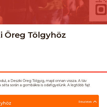
i Öreg Tölgyhöz
ndul, a Deszki Öreg Tölgyig, majd onnan vissza. A táv
A séta során a gombákra is odafigyelünk. A legtöbb fajt
Részletek
gyhöz