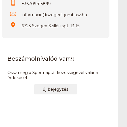
+36709415899
informacio
@
szegedigombasz.hu
6723 Szeged Szilléri sgt. 13-15.
Beszámolnivalód van?!
Ossz meg a Sportnaptár közösségével valami
érdekeset
új bejegyzés