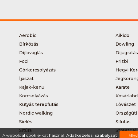
Aerobic
Aikido
Bírkózás
Bowling
Díjlovaglás
Díjugratás
Foci
Frizbi
Görkorcsolyázás
Hegyi Ker
Íjászat
Jégkoron
Kajak-kenu
Karate
Korcsolyázás
Kosárlabd
Kutyás terepfutás
Lövészet
Nordic walking
Országúti
Síelés
Sífutás
Sítúra
Streetball
A weboldal cookie-kat használ.
Adatkezelési szabályzat
Mind