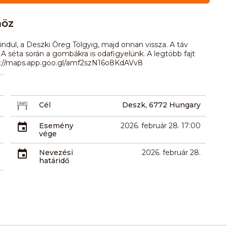
höz
indul, a Deszki Öreg Tölgyig, majd onnan vissza. A táv
 A séta során a gombákra is odafigyelünk. A legtöbb fajt
s://maps.app.goo.gl/amf2szN16o8KdAVv8
Cél
Deszk, 6772 Hungary
Esemény
2026. február 28. 17:00
vége
Nevezési
2026. február 28.
határidő