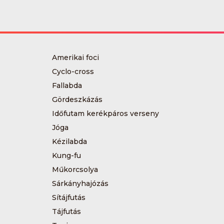
Amerikai foci
Cyclo-cross
Fallabda
Gördeszkázás
Időfutam kerékpáros verseny
Jóga
Kézilabda
Kung-fu
Műkorcsolya
Sárkányhajózás
Sítájfutás
Tájfutás