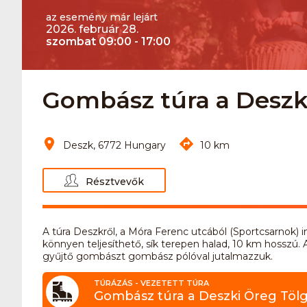
az esemény már lejárt
2026. február 28.
szombat 09:00 - 17:00
Gombász túra a Deszk
Deszk, 6772 Hungary
10 km
Résztvevők
A túra Deszkről, a Móra Ferenc utcából (Sportcsarnok) i
könnyen teljesíthető, sík terepen halad, 10 km hosszú. 
gyűjtő gombászt gombász pólóval jutalmazzuk.
TÚRÁZÁS - VEZETETT TÚRA
Gombász túra a Deszki Öreg Töl