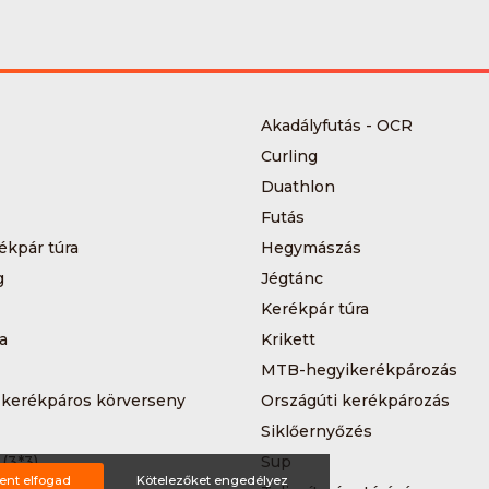
Akadályfutás - OCR
Curling
Duathlon
Futás
ékpár túra
Hegymászás
g
Jégtánc
Kerékpár túra
a
Krikett
MTB-hegyikerékpározás
 kerékpáros körverseny
Országúti kerékpározás
Siklőernyőzés
 (3*3)
Sup
ent elfogad
Kötelezőket engedélyez