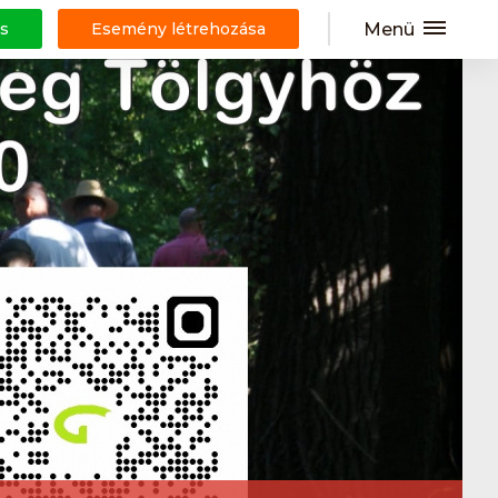
Menü
s
Esemény létrehozása