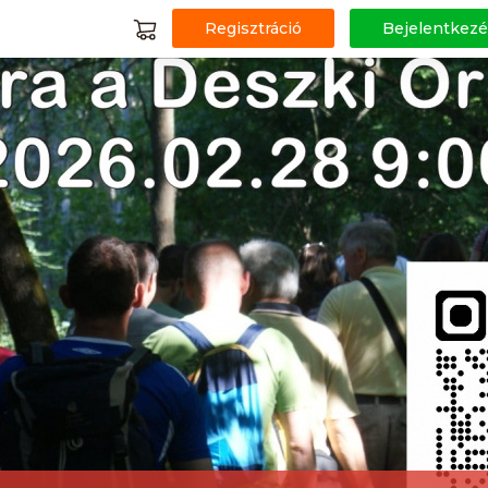
Regisztráció
Bejelentkezé