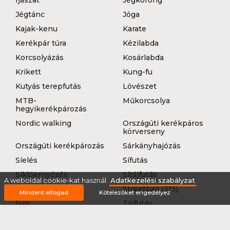
Íjászat
Jégkorong
Jégtánc
Jóga
Kajak-kenu
Karate
Kerékpár túra
Kézilabda
Korcsolyázás
Kosárlabda
Krikett
Kung-fu
Kutyás terepfutás
Lövészet
MTB-
Műkorcsolya
hegyikerékpározás
Nordic walking
Országúti kerékpáros
körverseny
Országúti kerékpározás
Sárkányhajózás
Síelés
Sífutás
Siklőernyőzés
Sítájfutás
A weboldal cookie-kat használ.
Adatkezelési szabályzat
Sítúra
Streetball (3*3)
Mindent elfogad
Kötelezőket engedélyez
Sup
Tájfutás
Tájkerékpár
Tánc