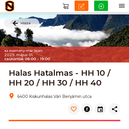
vissza
az esemény már lejárt
2025. május 01.
csütörtök 06:00 - 19:00
Halas Hatalmas - HH 10 /
HH 20 / HH 30 / HH 40
6400 Kiskunhalas Ván Benjámin utca