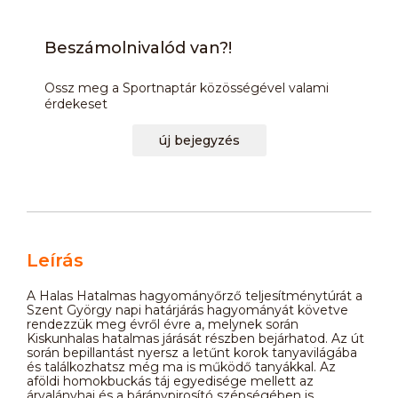
Beszámolnivalód van?!
Ossz meg a Sportnaptár közösségével valami
érdekeset
új bejegyzés
Leírás
A Halas Hatalmas hagyományőrző teljesítménytúrát a
Szent György napi határjárás hagyományát követve
rendezzük meg évről évre a, melynek során
Kiskunhalas hatalmas járását részben bejárhatod. Az út
során bepillantást nyersz a letűnt korok tanyavilágába
és találkozhatsz még ma is működő tanyákkal. Az
aföldi homokbuckás táj egyedisége mellett az
árvalányhaj és a báránypirosító szépségében is