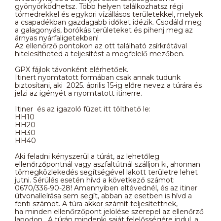
gyönyörködhetsz. Több helyen találkozhatsz régi
tómedrekkel és egykori vízállásos területekkel, melyek
a csapadékban gazdagabb időket idézik. Csodáld meg
a galagonyás, borókás területeket és pihenj meg az
árnyas nyárfaligetekben!
Az ellenőrző pontokon az ott található zsírkrétával
hitelesítheted a teljesítést a megfelelő mezőben.
GPX fájlok távonként elérhetőek.
Itinert nyomtatott formában csak annak tudunk
biztosítani, aki 2025. április 15-ig előre nevez a túrára és
jelzi az igényét a nyomtatott itinerre.
Itiner és az igazoló füzet itt tölthető le:
HH10
HH20
HH30
HH40
Aki feladni kényszerül a túrát, az lehetőleg
ellenőrzőpontnál vagy aszfaltútnál szálljon ki, ahonnan
tömegközlekedés segítségével lakott területre lehet
jutni. Sérülés esetén hívd a következő számot:
0670/336-90-28! Amennyiben eltévednél, és az itiner
útvonalleírása sem segít, abban az esetben is hívd a
fenti számot. A túra akkor számít teljesítettnek,
ha minden ellenőrzőpont jelölése szerepel az ellenőrző
lapodon. A túrán mindenki saját felelősségére indul, a