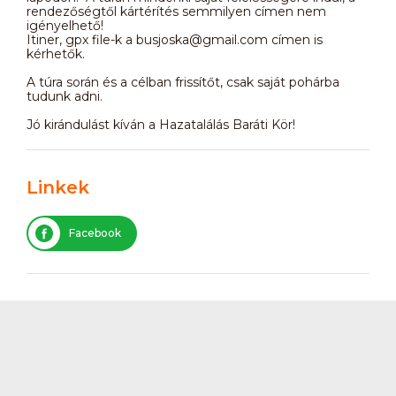
rendezőségtől kártérítés semmilyen címen nem
igényelhető!
Itiner, gpx file-k a busjoska@gmail.com címen is
kérhetők.
A túra során és a célban frissítőt, csak saját pohárba
tudunk adni.
Jó kirándulást kíván a Hazatalálás Baráti Kör!
Linkek
Facebook