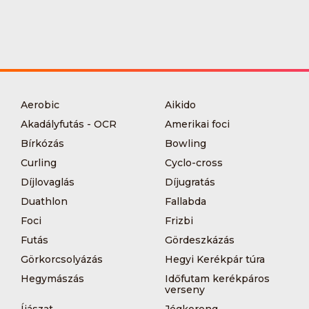
Aerobic
Aikido
Akadályfutás - OCR
Amerikai foci
Bírkózás
Bowling
Curling
Cyclo-cross
Díjlovaglás
Díjugratás
Duathlon
Fallabda
Foci
Frizbi
Futás
Gördeszkázás
Görkorcsolyázás
Hegyi Kerékpár túra
Hegymászás
Időfutam kerékpáros
verseny