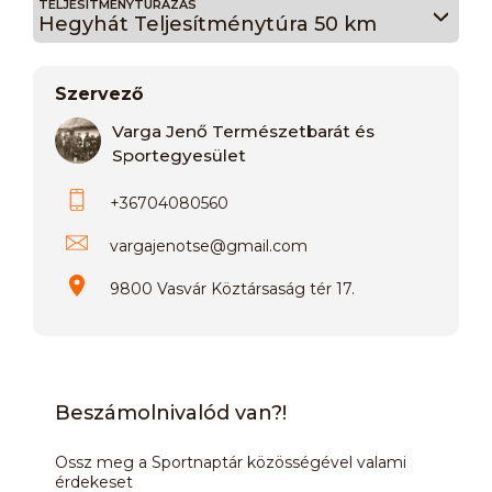
TELJESÍTMÉNYTÚRÁZÁS
Hegyhát Teljesítménytúra 50 km
Szervező
Varga Jenő Természetbarát és
Sportegyesület
+36704080560
vargajenotse
@
gmail.com
9800 Vasvár Köztársaság tér 17.
Beszámolnivalód van?!
Ossz meg a Sportnaptár közösségével valami
érdekeset