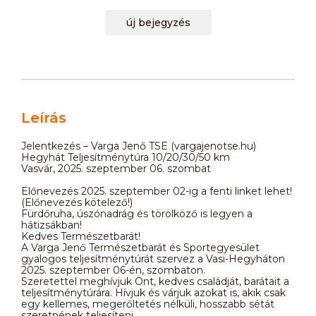
új bejegyzés
Leírás
Jelentkezés – Varga Jenő TSE (vargajenotse.hu)
Hegyhát Teljesítménytúra 10/20/30/50 km
Vasvár, 2025. szeptember 06. szombat
Előnevezés 2025. szeptember 02-ig a fenti linket lehet!
(Előnevezés kötelező!)
Fürdőruha, úszónadrág és törölköző is legyen a
hátizsákban!
Kedves Természetbarát!
A Varga Jenő Természetbarát és Sportegyesület
gyalogos teljesítménytúrát szervez a Vasi-Hegyháton
2025. szeptember 06-én, szombaton.
Szeretettel meghívjuk Önt, kedves családját, barátait a
teljesítménytúrára. Hívjuk és várjuk azokat is, akik csak
egy kellemes, megerőltetés nélküli, hosszabb sétát
szeretnének teljesíteni.