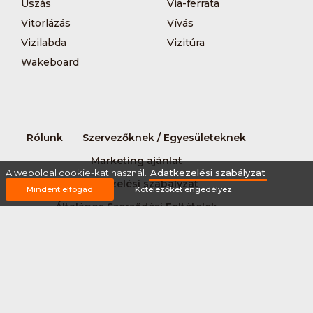
Úszás
Via-ferrata
Vitorlázás
Vívás
Vizilabda
Vizitúra
Wakeboard
Rólunk
Szervezőknek / Egyesületeknek
Marketing ajánlat
A weboldal cookie-kat használ.
Adatkezelési szabályzat
Adatkezelési szabályzat
Mindent elfogad
Kötelezőket engedélyez
Általános Szerződési Feltételek
Impresszum
Bővítmények
Partnereink
2026 © Minden jog fenntartva Sportnaptar.hu Nonprofit Kft.