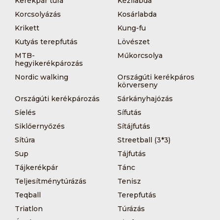
Kerékpár túra
Kézilabda
Korcsolyázás
Kosárlabda
Krikett
Kung-fu
Kutyás terepfutás
Lövészet
MTB-
Műkorcsolya
hegyikerékpározás
Nordic walking
Országúti kerékpáros
körverseny
Országúti kerékpározás
Sárkányhajózás
Síelés
Sífutás
Siklőernyőzés
Sítájfutás
Sítúra
Streetball (3*3)
Sup
Tájfutás
Tájkerékpár
Tánc
Teljesítménytúrázás
Tenisz
Teqball
Terepfutás
Triatlon
Túrázás