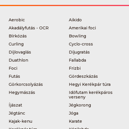
Aerobic
Aikido
Akadályfutás - OCR
Amerikai foci
Bírkózás
Bowling
Curling
Cyclo-cross
Díjlovaglás
Díjugratás
Duathlon
Fallabda
Foci
Frizbi
Futás
Gördeszkázás
Görkorcsolyázás
Hegyi Kerékpár túra
Hegymászás
Időfutam kerékpáros
verseny
Íjászat
Jégkorong
Jégtánc
Jóga
Kajak-kenu
Karate