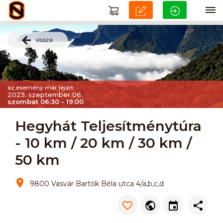
vissza
az esemény már lejárt
2025. szeptember 06.
szombat 06:30 - 19:00
Hegyhát Teljesítménytúra
- 10 km / 20 km / 30 km /
50 km
9800 Vasvár Bartók Béla utca 4/a,b,c,d