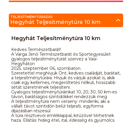
TELJESÍTMÉNYTÚRÁZÁS
Hegyhát Teljesítménytúra 10 km
Hegyhát Teljesítménytúra 10 km
Kedves Természetbarát!
A Varga Jenő Természetbarát és Sportegyesület
gyalogos teljesítménytúrát szervez a Vasi-
Hegyháton
2025. szeptember 06, szombaton.
Szeretettel meghívjuk Önt, kedves családját, barátait,
a teljesítménytúrára. Hívjuk és várjuk azokat is, akik
csak egy kellemes, megerőltetés nélküli, hosszabb
sétát szeretnének teljesíteni.
Gyalogos teljesítménytúráinkat 10, 20, 30, 50 km-es
távon, barátságos szintidőkkel rendezzük meg.
A teljesítménytúra nem verseny: mindenki, aki a
vállalt távot szintidőn belül teljesíti, egyforma
díjazásban részesül.
A túra résztvevői emléklappal, kitűzővel térhetnek
haza. Ellátás: hideg étel, ital, édesség és gyümölcs.