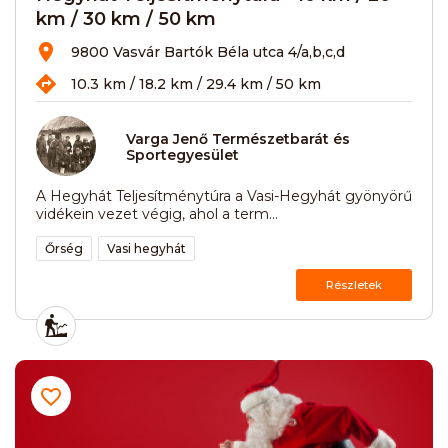
km / 30 km / 50 km
9800 Vasvár Bartók Béla utca 4/a,b,c,d
10.3 km / 18.2 km / 29.4 km / 50 km
Varga Jenő Természetbarát és
Sportegyesület
A Hegyhát Teljesítménytúra a Vasi-Hegyhát gyönyörű
vidékein vezet végig, ahol a term...
Őrség
Vasi hegyhát
Részletek