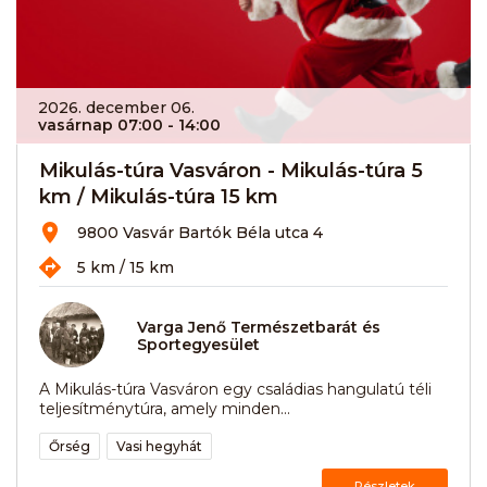
2026. december 06.
vasárnap 07:00
- 14:00
Mikulás-túra Vasváron - Mikulás-túra 5
km / Mikulás-túra 15 km
9800 Vasvár Bartók Béla utca 4
5 km / 15 km
Varga Jenő Természetbarát és
Sportegyesület
A Mikulás-túra Vasváron egy családias hangulatú téli
teljesítménytúra, amely minden...
Őrség
Vasi hegyhát
Részletek