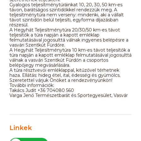
Gyalogos teljesítménytúráinkat 10, 20, 30, 50 km-es
távon, barátságos szintidőkkel rendezzük meg. A
teljesítménytúra nem verseny: mindenki, aki a vállalt
távot szintidőn belül teljesíti, egyforma díjazásban
részesül.
A Hegyhát Teljesítménytúra 20/30/50 km-es távot
teljesítők a túra napján a kapott emléklap
felmutatásával jogosulttá válnak ingyenes belépésre a
vasvári Szentkút Fürdőre.
A Hegyhát Teljesítménytúra 10 km-es távot teljesítők a
túra napján a kapott emléklap felmutatásával jogosulttá
válnak a vasvári Szentkút Fürdőn a csoportos
belépőjegy megvásárlására.
A túra résztvevői emléklappal, kitűzővel térhetnek
haza. Ellátás: hideg étel, ital, édesség és gyümölcs.
Szeretettel várjuk Önöket a rendezvényünkön!
További információk:
Takács Judit +36 704080 560
Varga Jenő Természetbarát és Sportegyesület, Vasvár
Linkek