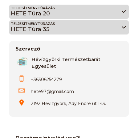
TELJESÍTMÉNYTÚRÁZÁS
HETE Túra 20
TELJESÍTMÉNYTÚRÁZÁS
HETE Túra 35
Szervező
Hévízgyörki Természetbarát
Egyesület
+36306254279
hete97
@
gmail.com
2192 Hévízgyörk, Ady Endre út 143.