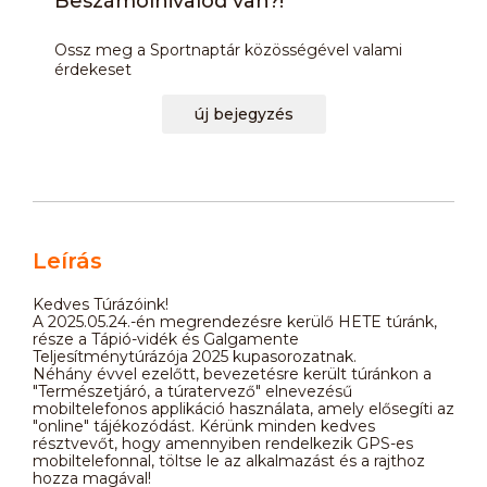
Beszámolnivalód van?!
Ossz meg a Sportnaptár közösségével valami
érdekeset
új bejegyzés
Leírás
Kedves Túrázóink!
A 2025.05.24.-én megrendezésre kerülő HETE túránk,
része a Tápió-vidék és Galgamente
Teljesítménytúrázója 2025 kupasorozatnak.
Néhány évvel ezelőtt, bevezetésre került túránkon a
"Természetjáró, a túratervező" elnevezésű
mobiltelefonos applikáció használata, amely elősegíti az
"online" tájékozódást. Kérünk minden kedves
résztvevőt, hogy amennyiben rendelkezik GPS-es
mobiltelefonnal, töltse le az alkalmazást és a rajthoz
hozza magával!