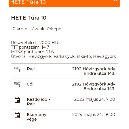
HETE Túra 10
HETE Túra 10
10 km-es távunk térképe
Részvételi díj: 2000 HUF
TTT pontszám: 14.7
MTSZ pontszám: 21.6
Útvonal: Hévízgyörk, Farkaslyuk, Bika-tó, Hévízgyörk
Rajt
2192 Hévízgyörk Ady
Endre utca 143.
Cél
2192 Hévízgyörk Ady
Endre utca 143.
Kezdő idő -
2025. május 24. 7:00
Rajt
Esemény
2025. május 24. 18:00
vége