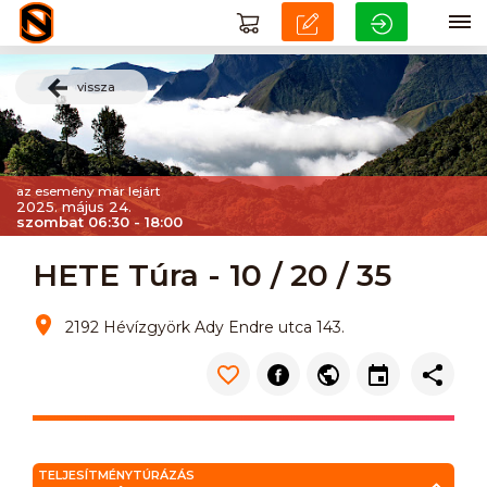
vissza
az esemény már lejárt
2025. május 24.
szombat 06:30 - 18:00
HETE Túra - 10 / 20 / 35
2192 Hévízgyörk Ady Endre utca 143.
TELJESÍTMÉNYTÚRÁZÁS