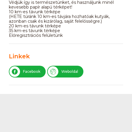
Védjük így is természetünket, és használjunk minél
kevesebb papír alapú térképet!
10 km-es távunk térképe
(HETE túránk 10 km-es távjára hozhatóak kutyák,
azonban csak és kizárólag, saját felelősségre.)
20 km-es távunk térképe
35 km-es távunk térképe
Előregisztrációs felületünk
Linkek
Facebook
Weboldal