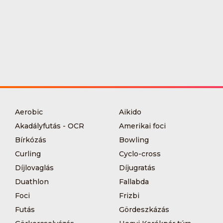
Aerobic
Aikido
Akadályfutás - OCR
Amerikai foci
Bírkózás
Bowling
Curling
Cyclo-cross
Díjlovaglás
Díjugratás
Duathlon
Fallabda
Foci
Frizbi
Futás
Gördeszkázás