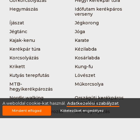
Görkorcsolyázás
Hegyi Kerékpár túra
Hegymászás
Időfutam kerékpáros
verseny
Íjászat
Jégkorong
Jégtánc
Jóga
Kajak-kenu
Karate
Kerékpár túra
Kézilabda
Korcsolyázás
Kosárlabda
Krikett
Kung-fu
Kutyás terepfutás
Lövészet
MTB-
Műkorcsolya
hegyikerékpározás
Nordic walking
Országúti kerékpáros
körverseny
A weboldal cookie-kat használ.
Adatkezelési szabályzat
Mindent elfogad
Kötelezőket engedélyez
Országúti kerékpározás
Sárkányhajózás
Síelés
Sífutás
Siklőernyőzés
Sítájfutás
Sítúra
Streetball (3*3)