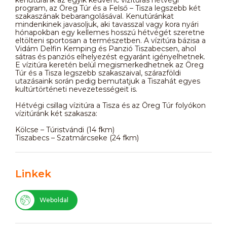
program, az Öreg Túr és a Felső – Tisza legszebb két
szakaszának bebarangolásával. Kenutúránkat
mindenkinek javasoljuk, aki tavasszal vagy kora nyári
hónapokban egy kellemes hosszú hétvégét szeretne
eltölteni sportosan a természetben. A vízitúra bázisa a
Vidám Delfin Kemping és Panzió Tiszabecsen, ahol
sátras és panziós elhelyezést egyaránt igényelhetnek.
E vízitúra keretén belül megismerkedhetnek az Öreg
Túr és a Tisza legszebb szakaszaival, szárazföldi
utazásaink során pedig bemutatjuk a Tiszahát egyes
kultúrtörténeti nevezetességeit is.
Hétvégi csillag vízitúra a Tisza és az Öreg Túr folyókon
vízitúránk két szakasza:
Kölcse – Túristvándi (14 fkm)
Tiszabecs – Szatmárcseke (24 fkm)
Linkek
Weboldal