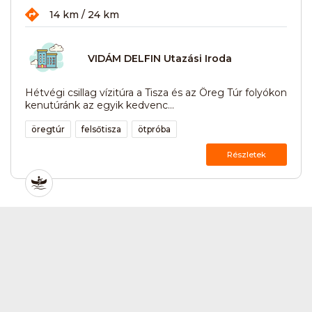
14 km / 24 km
VIDÁM DELFIN Utazási Iroda
Hétvégi csillag vízitúra a Tisza és az Öreg Túr folyókon
kenutúránk az egyik kedvenc...
öregtúr
felsőtisza
ötpróba
Részletek