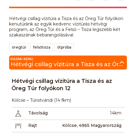
Hétvégi csillag vízitúra a Tisza és az Öreg Túr folyókon
kenutúránk az egyik kedvenc vízitúrás hétvégi
program, az Öreg Túr és a Felső – Tisza legszebb két
szakaszának bebarangolásával.
öregtúr
felsőtisza
ötpróba
KAJAK-KENU
Hétvégi csillag vízitúra a Tisza és az Öreg Túr folyókon 12
Hétvégi csillag vízitúra a Tisza és az
Öreg Túr folyókon 12
Kölcse – Túristvándi (14 fkm)
Távolság
14km
Rajt
Kölcse, 4965 Magyarország