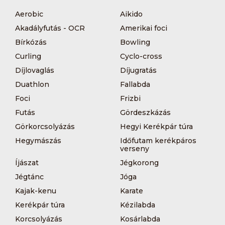
Aerobic
Aikido
Akadályfutás - OCR
Amerikai foci
Bírkózás
Bowling
Curling
Cyclo-cross
Díjlovaglás
Díjugratás
Duathlon
Fallabda
Foci
Frizbi
Futás
Gördeszkázás
Görkorcsolyázás
Hegyi Kerékpár túra
Hegymászás
Időfutam kerékpáros
verseny
Íjászat
Jégkorong
Jégtánc
Jóga
Kajak-kenu
Karate
Kerékpár túra
Kézilabda
Korcsolyázás
Kosárlabda