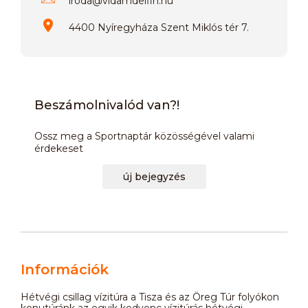
iroda
@
vidamdelfin.hu
4400 Nyíregyháza Szent Miklós tér 7.
Beszámolnivalód van?!
Ossz meg a Sportnaptár közösségével valami
érdekeset
új bejegyzés
Információk
Hétvégi csillag vízitúra a Tisza és az Öreg Túr folyókon
kenutúránk az egyik kedvenc vízitúrás hétvégi