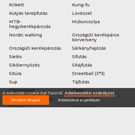
Krikett
Kung-fu
Kutyás terepfutás
Lövészet
MTB-
Műkorcsolya
hegyikerékpározás
Nordic walking
Országúti kerékpáros
körverseny
Országúti kerékpározás
Sárkányhajózás
Síelés
Sífutás
Siklőernyőzés
Sítájfutás
Sítúra
Streetball (3*3)
Sup
Tájfutás
Tájkerékpár
Tánc
A weboldal cookie-kat használ.
Adatkezelési szabályzat
Teljesítménytúrázás
Tenisz
Mindent elfogad
Kötelezőket engedélyez
Teqball
Terepfutás
Triatlon
Túrázás
Úszás
Via-ferrata
Vitorlázás
Vívás