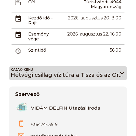
Cél
Túristvándi, 4944
Magyarország
Kezdő idő -
2026. augusztus 20. 8:00
Rajt
Esemény
2026. augusztus 22. 16:00
vége
Szintidő
56:00
KAJAK-KENU
Hétvégi csillag vízitúra a Tisza és az Öreg Túr folyókon 24
Szervező
VIDÁM DELFIN Utazási Iroda
+3642443519