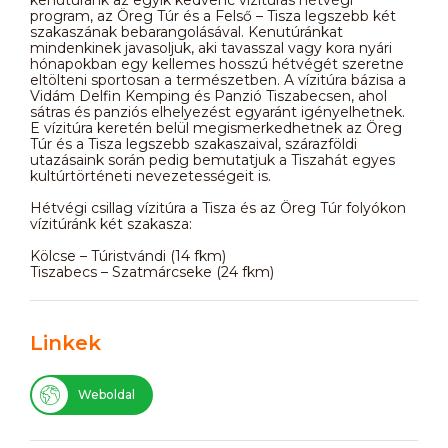
program, az Öreg Túr és a Felső – Tisza legszebb két
szakaszának bebarangolásával. Kenutúránkat
mindenkinek javasoljuk, aki tavasszal vagy kora nyári
hónapokban egy kellemes hosszú hétvégét szeretne
eltölteni sportosan a természetben. A vízitúra bázisa a
Vidám Delfin Kemping és Panzió Tiszabecsen, ahol
sátras és panziós elhelyezést egyaránt igényelhetnek.
E vízitúra keretén belül megismerkedhetnek az Öreg
Túr és a Tisza legszebb szakaszaival, szárazföldi
utazásaink során pedig bemutatjuk a Tiszahát egyes
kultúrtörténeti nevezetességeit is.
Hétvégi csillag vízitúra a Tisza és az Öreg Túr folyókon
vízitúránk két szakasza:
Kölcse – Túristvándi (14 fkm)
Tiszabecs – Szatmárcseke (24 fkm)
Linkek
Weboldal