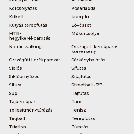
Kerékpár túra
Kézilabda
Korcsolyázás
Kosárlabda
Krikett
Kung-fu
Kutyás terepfutás
Lövészet
MTB-
Műkorcsolya
hegyikerékpározás
Nordic walking
Országúti kerékpáros
körverseny
Országúti kerékpározás
Sárkányhajózás
Síelés
Sífutás
Siklőernyőzés
Sítájfutás
Sítúra
Streetball (3*3)
Sup
Tájfutás
Tájkerékpár
Tánc
Teljesítménytúrázás
Tenisz
Teqball
Terepfutás
Triatlon
Túrázás