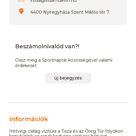
iroda
@
vidamdelfin.hu
4400 Nyíregyháza Szent Miklós tér 7.
Beszámolnivalód van?!
Ossz meg a Sportnaptár közösségével valami
érdekeset
új bejegyzés
Információk
Hétvégi csillag vízitúra a Tisza és az Öreg Túr folyókon
kenutúránk az egyik kedvenc vízitúrás hétvégi