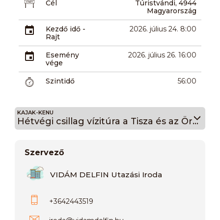
Cél
Túristvándi, 4944
Magyarország
Kezdő idő -
2026. július 24. 8:00
Rajt
Esemény
2026. július 26. 16:00
vége
Szintidő
56:00
KAJAK-KENU
Hétvégi csillag vízitúra a Tisza és az Öreg Túr folyókon 24
Szervező
VIDÁM DELFIN Utazási Iroda
+3642443519