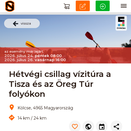
vissza
az esemény már lejárt
2026. július 24.
péntek 08:00
2026. július 26.
vasárnap 16:00
Hétvégi csillag vízitúra a
Tisza és az Öreg Túr
folyókon
Kölcse, 4965 Magyarország
14 km / 24 km