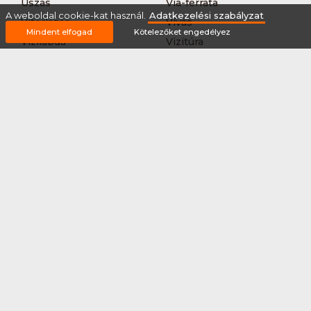
Úszás
Via-ferrata
A weboldal cookie-kat használ.
Adatkezelési szabályzat
Vitorlázás
Vívás
Mindent elfogad
Kötelezőket engedélyez
Vizilabda
Vizitúra
Wakeboard
Rólunk
Szervezőknek / Egyesületeknek
Marketing ajánlat
Adatkezelési szabályzat
Általános Szerződési Feltételek
Impresszum
Bővítmények
Partnereink
2026 © Minden jog fenntartva Sportnaptar.hu Nonprofit Kft.