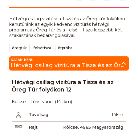
Hétvégi csillag vízitúra a Tisza és az Öreg Túr folyókon
kenutúránk az egyik kedvenc vízitúrás hétvégi
program, az Öreg Túr és a Felső – Tisza legszebb két
szakaszának bebarangolásával.
öregtúr
felsőtisza
ötpróba
KAJAK-KENU
Hétvégi csillag vízitúra a Tisza és az Öreg Túr folyókon 12
Hétvégi csillag vízitúra a Tisza és az
Öreg Túr folyókon 12
Kölcse – Túristvándi (14 fkm)
Távolság
14km
Rajt
Kölcse, 4965 Magyarország