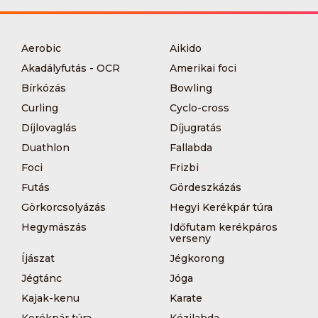
Aerobic
Aikido
Akadályfutás - OCR
Amerikai foci
Bírkózás
Bowling
Curling
Cyclo-cross
Díjlovaglás
Díjugratás
Duathlon
Fallabda
Foci
Frizbi
Futás
Gördeszkázás
Görkorcsolyázás
Hegyi Kerékpár túra
Hegymászás
Időfutam kerékpáros
verseny
Íjászat
Jégkorong
Jégtánc
Jóga
Kajak-kenu
Karate