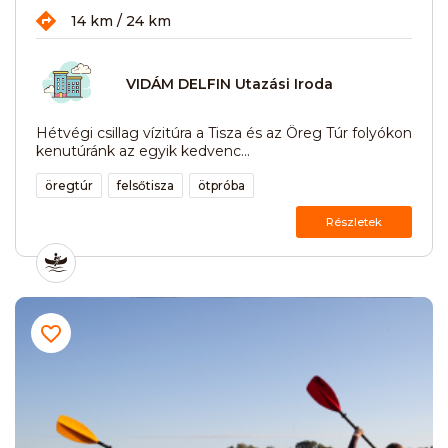
14 km / 24 km
VIDÁM DELFIN Utazási Iroda
Hétvégi csillag vízitúra a Tisza és az Öreg Túr folyókon
kenutúránk az egyik kedvenc...
öregtúr
felsőtisza
ötpróba
Részletek