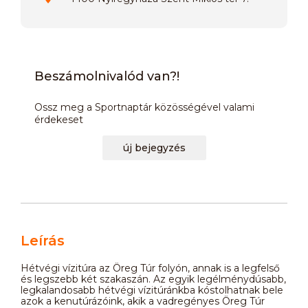
Beszámolnivalód van?!
Ossz meg a Sportnaptár közösségével valami
érdekeset
új bejegyzés
Leírás
Hétvégi vízitúra az Öreg Túr folyón, annak is a legfelső
és legszebb két szakaszán. Az egyik legélménydúsabb,
legkalandosabb hétvégi vízitúránkba kóstolhatnak bele
azok a kenutúrázóink, akik a vadregényes Öreg Túr