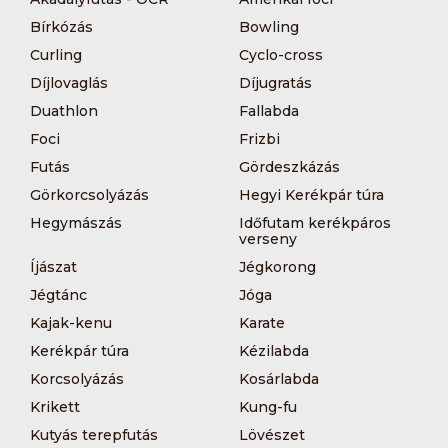
Bírkózás
Bowling
Curling
Cyclo-cross
Díjlovaglás
Díjugratás
Duathlon
Fallabda
Foci
Frizbi
Futás
Gördeszkázás
Görkorcsolyázás
Hegyi Kerékpár túra
Hegymászás
Időfutam kerékpáros
verseny
Íjászat
Jégkorong
Jégtánc
Jóga
Kajak-kenu
Karate
Kerékpár túra
Kézilabda
Korcsolyázás
Kosárlabda
Krikett
Kung-fu
Kutyás terepfutás
Lövészet