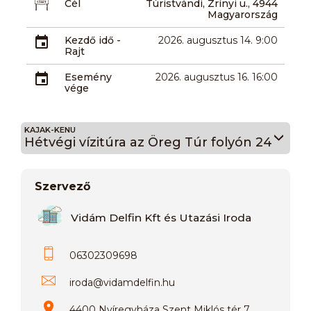
Cél
Túristvándi, Zrínyi u., 4944
Magyarország
Kezdő idő -
2026. augusztus 14. 9:00
Rajt
Esemény
2026. augusztus 16. 16:00
vége
KAJAK-KENU
Hétvégi vízitúra az Öreg Túr folyón 24
Szervező
Vidám Delfin Kft és Utazási Iroda
06302309698
iroda
@
vidamdelfin.hu
4400 Nyíregyháza Szent Miklós tér 7.