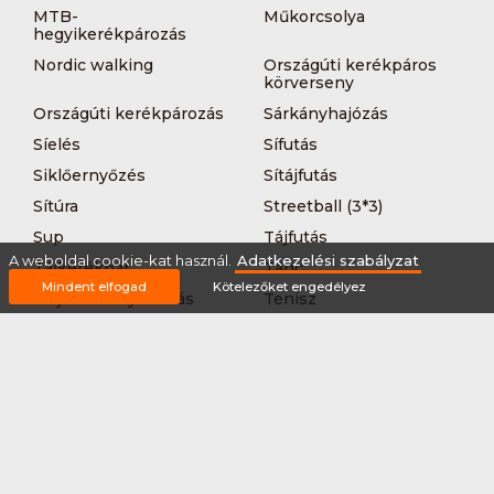
MTB-
Műkorcsolya
hegyikerékpározás
Nordic walking
Országúti kerékpáros
körverseny
Országúti kerékpározás
Sárkányhajózás
Síelés
Sífutás
Siklőernyőzés
Sítájfutás
Sítúra
Streetball (3*3)
Sup
Tájfutás
A weboldal cookie-kat használ.
Adatkezelési szabályzat
Tájkerékpár
Tánc
Mindent elfogad
Kötelezőket engedélyez
Teljesítménytúrázás
Tenisz
Teqball
Terepfutás
Triatlon
Túrázás
Úszás
Via-ferrata
Vitorlázás
Vívás
Vizilabda
Vizitúra
Wakeboard