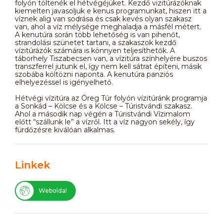
folyón töltenék el hétvégéjüket. Kezdő vizitúrázóknak
kiemelten javasoljuk e kenus programunkat, hiszen itt a
víznek alig van sodrása és csak kevés olyan szakasz
van, ahol a víz mélysége meghaladja a másfél métert.
A kenutúra során több lehetőség is van pihenőt,
strandolási szünetet tartani, a szakaszok kezdő
vízitúrázók számára is könnyen teljesíthetők. A
táborhely Tiszabecsen van, a vízitúra színhelyére buszos
transzferrel jutunk el, így nem kell sátrat építeni, másik
szobába költözni naponta. A kenutúra panziós
elhelyezéssel is igényelhető.
Hétvégi vízitúra az Öreg Túr folyón vízitúránk programja
a Sonkád – Kölcse és a Kölcse – Túristvándi szakasz.
Ahol a második nap végén a Túristvándi Vízimalom
előtt “szállunk le” a vízről. Itt a víz nagyon sekély, így
fürdőzésre kiválóan alkalmas.
Linkek
Weboldal