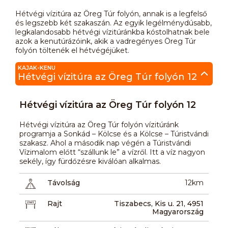
Hétvégi vízitúra az Öreg Túr folyón, annak is a legfelső
és legszebb két szakaszán. Az egyik legélménydúsabb,
legkalandosabb hétvégi vízitúránkba kóstolhatnak bele
azok a kenutúrázóink, akik a vadregényes Öreg Túr
folyón töltenék el hétvégéjüket.
KAJAK-KENU
Hétvégi vízitúra az Öreg Túr folyón 12
Hétvégi vízitúra az Öreg Túr folyón 12
Hétvégi vízitúra az Öreg Túr folyón vízitúránk
programja a Sonkád – Kölcse és a Kölcse – Túristvándi
szakasz. Ahol a második nap végén a Túristvándi
Vízimalom előtt “szállunk le” a vízről. Itt a víz nagyon
sekély, így fürdőzésre kiválóan alkalmas.
Távolság
12km
Rajt
Tiszabecs, Kis u. 21, 4951
Magyarország