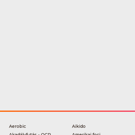
Aerobic
Aikido
Akadályfutás - OCR
Amerikai foci