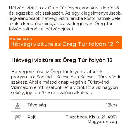
Hétvégi vízitúra az Öreg Túr folyón, annak is a legfelső
és legszebb két szakaszán. Az egyik legélménydúsabb,
legkalandosabb hétvégi vízitúránkba kóstolhatnak bele
azok a kenutúrázóink, akik a vadregényes Öreg Túr
folyón töltenék el hétvégéjüket.
KAJAK-KENU
Hétvégi vízitúra az Öreg Túr folyón 12
Hétvégi vízitúra az Öreg Túr folyón 12
Hétvégi vízitúra az Öreg Túr folyón vízitúránk
programja a Sonkád – Kölcse és a Kölcse – Túristvándi
szakasz. Ahol a második nap végén a Túristvándi
Vízimalom előtt “szállunk le” a vízről. Itt a víz nagyon
sekély, így fürdőzésre kiválóan alkalmas.
Távolság
12km
Rajt
Tiszabecs, Kis u. 21, 4951
Magyarország