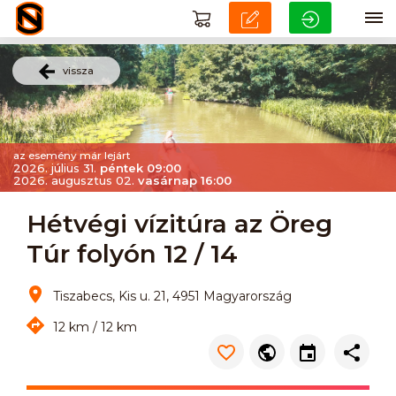
vissza
az esemény már lejárt
2026. július 31.
péntek 09:00
2026. augusztus 02.
vasárnap 16:00
Hétvégi vízitúra az Öreg
Túr folyón 12 / 14
Tiszabecs, Kis u. 21, 4951 Magyarország
12 km / 12 km