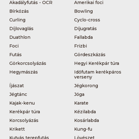
Akadályfutás - OCR
Amerikai foci
Bírkózás
Bowling
Curling
Cyclo-cross
Díjlovaglás
Díjugratás
Duathlon
Fallabda
Foci
Frizbi
Futás
Gördeszkázás
Görkorcsolyázás
Hegyi Kerékpár túra
Hegymászás
Időfutam kerékpáros
verseny
Íjászat
Jégkorong
Jégtánc
Jóga
Kajak-kenu
Karate
Kerékpár túra
Kézilabda
Korcsolyázás
Kosárlabda
Krikett
Kung-fu
Kutyás terepfutás
Lövészet