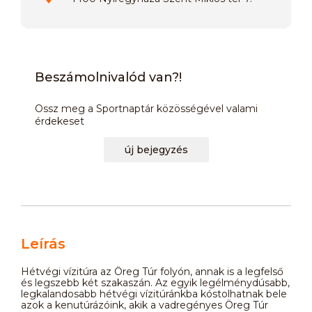
Beszámolnivalód van?!
Ossz meg a Sportnaptár közösségével valami
érdekeset
új bejegyzés
Leírás
Hétvégi vízitúra az Öreg Túr folyón, annak is a legfelső
és legszebb két szakaszán. Az egyik legélménydúsabb,
legkalandosabb hétvégi vízitúránkba kóstolhatnak bele
azok a kenutúrázóink, akik a vadregényes Öreg Túr