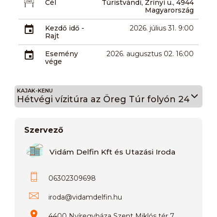
Cél
Túristvándi, Zrínyi u., 4944
Magyarország
Kezdő idő -
2026. július 31. 9:00
Rajt
Esemény
2026. augusztus 02. 16:00
vége
KAJAK-KENU
Hétvégi vízitúra az Öreg Túr folyón 24
Szervező
Vidám Delfin Kft és Utazási Iroda
06302309698
iroda
@
vidamdelfin.hu
4400 Nyíregyháza Szent Miklós tér 7.