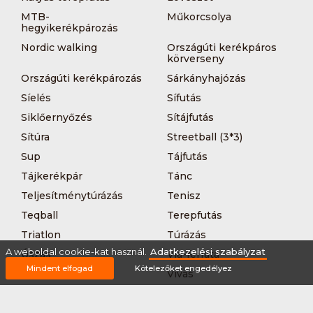
MTB-
Műkorcsolya
hegyikerékpározás
Nordic walking
Országúti kerékpáros
körverseny
Országúti kerékpározás
Sárkányhajózás
Síelés
Sífutás
Siklőernyőzés
Sítájfutás
Sítúra
Streetball (3*3)
Sup
Tájfutás
Tájkerékpár
Tánc
Teljesítménytúrázás
Tenisz
Teqball
Terepfutás
Triatlon
Túrázás
A weboldal cookie-kat használ.
Adatkezelési szabályzat
Úszás
Via-ferrata
Mindent elfogad
Kötelezőket engedélyez
Vitorlázás
Vívás
Vizilabda
Vizitúra