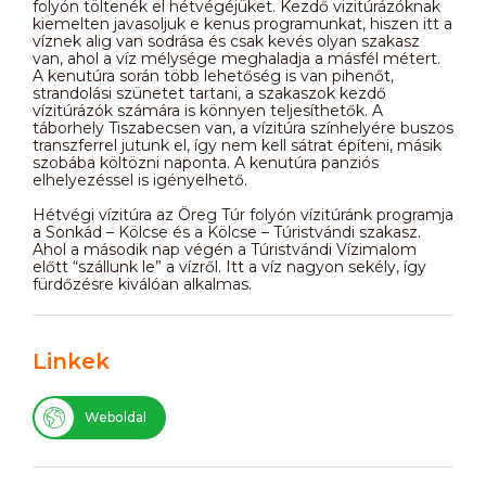
folyón töltenék el hétvégéjüket. Kezdő vizitúrázóknak
kiemelten javasoljuk e kenus programunkat, hiszen itt a
víznek alig van sodrása és csak kevés olyan szakasz
van, ahol a víz mélysége meghaladja a másfél métert.
A kenutúra során több lehetőség is van pihenőt,
strandolási szünetet tartani, a szakaszok kezdő
vízitúrázók számára is könnyen teljesíthetők. A
táborhely Tiszabecsen van, a vízitúra színhelyére buszos
transzferrel jutunk el, így nem kell sátrat építeni, másik
szobába költözni naponta. A kenutúra panziós
elhelyezéssel is igényelhető.
Hétvégi vízitúra az Öreg Túr folyón vízitúránk programja
a Sonkád – Kölcse és a Kölcse – Túristvándi szakasz.
Ahol a második nap végén a Túristvándi Vízimalom
előtt “szállunk le” a vízről. Itt a víz nagyon sekély, így
fürdőzésre kiválóan alkalmas.
Linkek
Weboldal