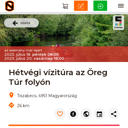
vissza
az esemény már lejárt
2025. július 18.
péntek 08:00
2025. július 20.
vasárnap 16:00
Hétvégi vízitúra az Öreg
Túr folyón
Tiszabecs, 4951 Magyarország
26 km