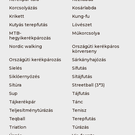
Korcsolyázás
Kosárlabda
Krikett
Kung-fu
Kutyás terepfutás
Lövészet
MTB-
Műkorcsolya
hegyikerékpározás
Nordic walking
Országúti kerékpáros
körverseny
Országúti kerékpározás
Sárkányhajózás
Síelés
Sífutás
Siklőernyőzés
Sítájfutás
Sítúra
Streetball (3*3)
Sup
Tájfutás
Tájkerékpár
Tánc
Teljesítménytúrázás
Tenisz
Teqball
Terepfutás
Triatlon
Túrázás