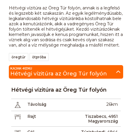
Hétvégi vízitúra az Öreg Túr folyón, annak is a legfelső
és legszebb két szakaszán. Az egyik legélménydúsabb,
legkalandosabb hétvégi vízitúránkba kóstolhatnak bele
azok a kenutúrázóink, akik a vadregényes Öreg Túr
folyón töltenék el hétvégéjüket. Kezdő vizitúrázóknak
kiemelten javasoljuk e kenus programunkat, hiszen itt a
víznek alig van sodrása és csak kevés olyan szakasz
van, ahol a víz mélysége meghaladja a másfél métert.
öregtúr
ötpróba
KAJAK-KENU
Hétvégi vízitúra az Öreg Túr folyón
Hétvégi vízitúra az Öreg Túr folyón
Távolság
26km
Rajt
Tiszabecs, 4951
Magyarország
Cél
Túristvándi, 4944