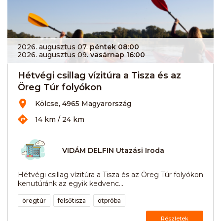
2026. augusztus 07.
péntek 08:00
2026. augusztus 09.
vasárnap 16:00
Hétvégi csillag vízitúra a Tisza és az
Öreg Túr folyókon
Kölcse, 4965 Magyarország
14 km / 24 km
VIDÁM DELFIN Utazási Iroda
Hétvégi csillag vízitúra a Tisza és az Öreg Túr folyókon
kenutúránk az egyik kedvenc...
öregtúr
felsőtisza
ötpróba
Részletek