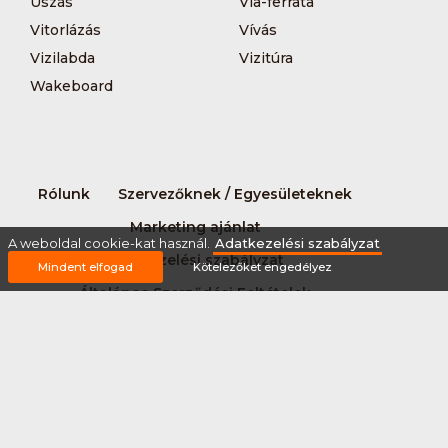
Úszás
Via-ferrata
Vitorlázás
Vívás
Vizilabda
Vizitúra
Wakeboard
Rólunk
Szervezőknek / Egyesületeknek
Marketing ajánlat
A weboldal cookie-kat használ.
Adatkezelési szabályzat
Adatkezelési szabályzat
Mindent elfogad
Kötelezőket engedélyez
Általános Szerződési Feltételek
Impresszum
Bővítmények
Partnereink
2026 © Minden jog fenntartva Sportnaptar.hu Nonprofit Kft.