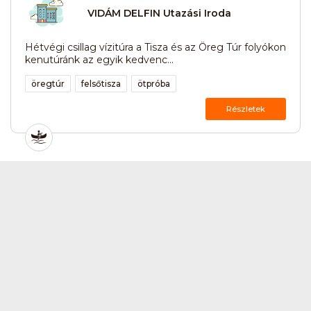
VIDÁM DELFIN Utazási Iroda
Hétvégi csillag vízitúra a Tisza és az Öreg Túr folyókon
kenutúránk az egyik kedvenc...
öregtúr
felsőtisza
ötpróba
Részletek