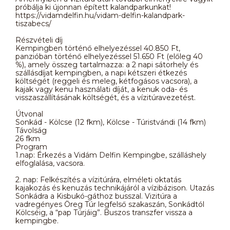
próbálja ki újonnan épített kalandparkunkat!
https://vidamdelfin.hu/vidam-delfin-kalandpark-
tiszabecs/
Részvételi díj
Kempingben történő elhelyezéssel 40.850 Ft,
panzióban történő elhelyezéssel 51.650 Ft (előleg 40
%), amely összeg tartalmazza: a 2 napi sátorhely és
szállásdíjat kempingben, a napi kétszeri étkezés
költségét (reggeli és meleg, kétfogásos vacsora), a
kajak vagy kenu használati díját, a kenuk oda- és
visszaszállításának költségét, és a vízitúravezetést.
Útvonal
Sonkád - Kölcse (12 fkm), Kölcse - Túristvándi (14 fkm)
Távolság
26 fkm
Program
1.nap: Érkezés a Vidám Delfin Kempingbe, szálláshely
elfoglalása, vacsora.
2. nap: Felkészítés a vízitúrára, elméleti oktatás
kajakozás és kenuzás technikájáról a vízibázison. Utazás
Sonkádra a Kisbukó-gáthoz busszal. Vizitúra a
vadregényes Öreg Túr legfelső szakaszán, Sonkádtól
Kölcséig, a “pap Túrjáig”. Buszos transzfer vissza a
kempingbe.