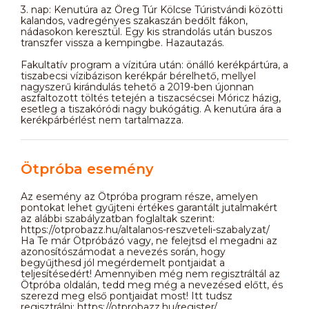
3. nap: Kenutúra az Öreg Túr Kölcse Túristvándi közötti
kalandos, vadregényes szakaszán bedőlt fákon,
nádasokon keresztül. Egy kis strandolás után buszos
transzfer vissza a kempingbe. Hazautazás.
Fakultatív program a vízitúra után: önálló kerékpártúra, a
tiszabecsi vízibázison kerékpár bérelhető, mellyel
nagyszerű kirándulás tehető a 2019-ben újonnan
aszfaltozott töltés tetején a tiszacsécsei Móricz házig,
esetleg a tiszakóródi nagy bukógátig. A kenutúra ára a
kerékpárbérlést nem tartalmazza.
Ötpróba esemény
Az esemény az Ötpróba program része, amelyen
pontokat lehet gyűjteni értékes garantált jutalmakért
az alábbi szabályzatban foglaltak szerint:
https://otprobazz.hu/altalanos-reszveteli-szabalyzat/
Ha Te már Ötpróbázó vagy, ne felejtsd el megadni az
azonosítószámodat a nevezés során, hogy
begyűjthesd jól megérdemelt pontjaidat a
teljesítésedért! Amennyiben még nem regisztráltál az
Ötpróba oldalán, tedd meg még a nevezésed előtt, és
szerezd meg első pontjaidat most! Itt tudsz
regisztrálni: https://otprobazz.hu/register/