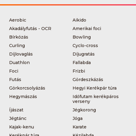
Aerobic
Aikido
Akadályfutás - OCR
Amerikai foci
Bírkózás
Bowling
Curling
Cyclo-cross
Díjlovaglás
Díjugratás
Duathlon
Fallabda
Foci
Frizbi
Futás
Gördeszkázás
Görkorcsolyázás
Hegyi Kerékpár túra
Hegymászás
Időfutam kerékpáros
verseny
Íjászat
Jégkorong
Jégtánc
Jóga
Kajak-kenu
Karate
Kerékpár túra
Kézilabda