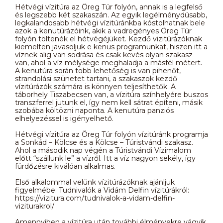
Hétvégi vízitúra az Öreg Túr folyón, annak is a legfelső
és legszebb két szakaszán. Az egyik legélménydúsabb,
legkalandosabb hétvégi vízitúránkba kóstolhatnak bele
azok a kenutúrázóink, akik a vadregényes Öreg Túr
folyón töltenék el hétvégéjüket. Kezdő vizitúrázóknak
kiemelten javasoljuk e kenus programunkat, hiszen itt a
víznek alig van sodrása és csak kevés olyan szakasz
van, ahol a víz mélysége meghaladja a másfél métert.
A kenutúra során több lehetőség is van pihenőt,
strandolási szünetet tartani, a szakaszok kezdő
vízitúrázók számára is könnyen teljesíthetők. A
táborhely Tiszabecsen van, a vízitúra színhelyére buszos
transzferrel jutunk el, így nem kell sátrat építeni, másik
szobába költözni naponta. A kenutúra panziós
elhelyezéssel is igényelhető.
Hétvégi vízitúra az Öreg Túr folyón vízitúránk programja
a Sonkád – Kölcse és a Kölcse – Túristvándi szakasz.
Ahol a második nap végén a Túristvándi Vízimalom
előtt “szállunk le” a vízről. Itt a víz nagyon sekély, így
fürdőzésre kiválóan alkalmas.
Első alkalommal velünk vízitúrázóknak ajánljuk
figyelmébe: Tudnivalók a Vidám Delfin vízitúrákról:
https://vizitura.com/tudnivalok-a-vidam-delfin-
viziturakrol/
Amennyiben a vízitúra után további élményekre vágyik