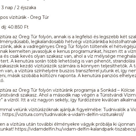
 3 nap / 2 éjszaka
apos vízitúrák • Öreg Túr
díj: 40.850 Ft
zitúra az Öreg Túr folyón, annak is a legfelső és legszebb két sz
lménydúsabb, legkalandosabb hétvégi vízitúránkba kóstolhatnak
zóink, akik a vadregényes Öreg Túr folyón töltenék el hétvégéj
knak kiemelten javasoljuk e kenus programunkat, hiszen itt a vízn
a és csak kevés olyan szakasz van, ahol a víz mélysége meghala
ert. A kenutúra során több lehetőség is van pihenőt, strandolás
 szakaszok kezdő vízitúrázók számára is könnyen teljesíthetők. A 
n van, a vízitúra színhelyére buszos transzferrel jutunk el, így ne
teni, másik szobába költözni naponta. A kenutúra panziós elhelyez
ő.
zitúra az Öreg Túr folyón vízitúránk programja a Sonkád – Kölcse 
úristvándi szakasz. Ahol a második nap végén a Túristvándi Vízi
e” a vízről. Itt a víz nagyon sekély, így fürdőzésre kiválóan alkalma
ommal velünk vízitúrázóknak ajánljuk figyelmébe: Tudnivalók a V
l: https://vizitura.com/tudnivalok-a-vidam-delfin-viziturakrol/
 a vízitúra után további élményekre vágyik próbálja ki újonnan 
unkat! https://vidamdelfin.hu/vidam-delfin-kalandpark-tiszabecs