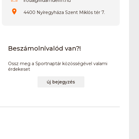
iroda
@
vidamdelfin.hu
4400 Nyíregyháza Szent Miklós tér 7.
Beszámolnivalód van?!
Ossz meg a Sportnaptár közösségével valami
érdekeset
új bejegyzés