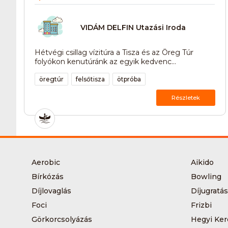
VIDÁM DELFIN Utazási Iroda
Hétvégi csillag vízitúra a Tisza és az Öreg Túr
folyókon kenutúránk az egyik kedvenc...
öregtúr
felsőtisza
ötpróba
Részletek
Aerobic
Aikido
Bírkózás
Bowling
Díjlovaglás
Díjugratás
Foci
Frizbi
Görkorcsolyázás
Hegyi Ker