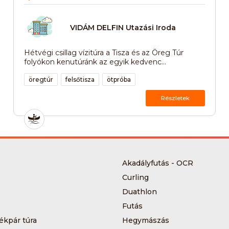
VIDÁM DELFIN Utazási Iroda
Hétvégi csillag vízitúra a Tisza és az Öreg Túr
folyókon kenutúránk az egyik kedvenc...
öregtúr
felsőtisza
ötpróba
Részletek
Akadályfutás - OCR
Curling
Duathlon
Futás
ékpár túra
Hegymászás