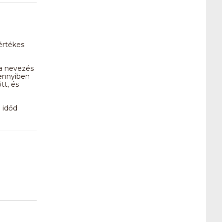
értékes
 a nevezés
mennyiben
tt, és
n időd