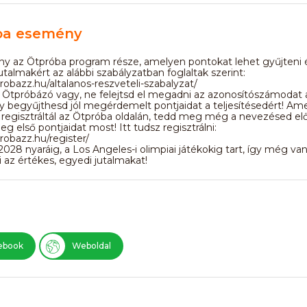
ba esemény
y az Ötpróba program része, amelyen pontokat lehet gyűjteni 
jutalmakért az alábbi szabályzatban foglaltak szerint:
probazz.hu/altalanos-reszveteli-szabalyzat/
 Ötpróbázó vagy, ne felejtsd el megadni az azonosítószámodat
y begyűjthesd jól megérdemelt pontjaidat a teljesítésedért! A
egisztráltál az Ötpróba oldalán, tedd meg még a nevezésed elő
g első pontjaidat most! Itt tudsz regisztrálni:
probazz.hu/register/
2028 nyaráig, a Los Angeles-i olimpiai játékokig tart, így még va
 az értékes, egyedi jutalmakat!
ebook
Weboldal