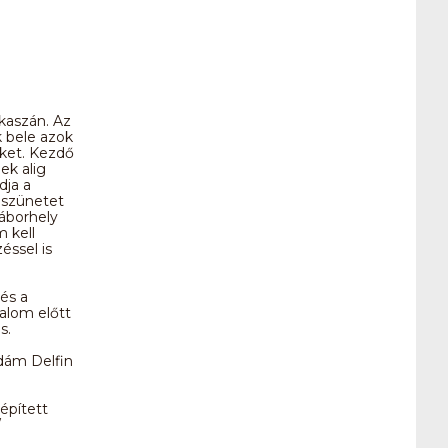
akaszán. Az
 bele azok
üket. Kezdő
ek alig
dja a
i szünetet
táborhely
m kell
éssel is
és a
malom előtt
s.
idám Delfin
épített
/