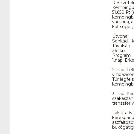
Részvételi 
Kempingben
51.650 Ft 
kempingben
vacsora), a
költségét, 
Útvonal
Sonkád - K
Távolság
26 fkm
Program
1.nap: Érk
2. nap: Fel
vízibáziso
Túr legfel
kempingb
3. nap: Ke
szakaszán 
transzfer 
Fakultatív 
kerékpár b
aszfaltozo
bukógátig.