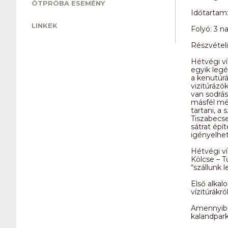
ÖTPRÓBA ESEMÉNY
Időtartam:
LINKEK
Folyó: 3 n
Részvételi 
Hétvégi ví
egyik legé
a kenutúrá
vizitúrázó
van sodrás
másfél mét
tartani, a
Tiszabecse
sátrat épí
igényelhet
Hétvégi ví
Kölcse – T
“szállunk l
Első alkal
vízitúrákró
Amennyiben
kalandpark