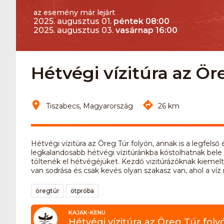
az esemény már lejárt
2025. augusztus 01.
péntek 08:00
2025. augusztus 03.
vasárnap 16:00
Hétvégi vízitúra az Ör
Tiszabecs, Magyarország
26 km
Hétvégi vízitúra az Öreg Túr folyón, annak is a legfel
legkalandosabb hétvégi vízitúránkba kóstolhatnak bele
töltenék el hétvégéjüket. Kezdő vizitúrázóknak kiemelte
van sodrása és csak kevés olyan szakasz van, ahol a v
öregtúr
ötpróba
KAJAK-KENU
Hétvégi vízitúra az Öreg Túr foly