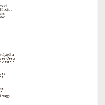
éssel
lásdíjat
sos
nak
kájáról a
nyes Öreg
 vissza a
nyes
os
son
an
di nagy