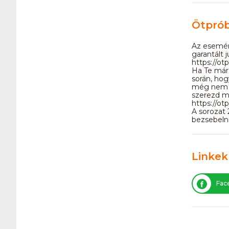
Ötpró
Az esemén
garantált 
https://ot
Ha Te már
során, hog
még nem r
szerezd me
https://ot
A sorozat 
bezsebelni
Linkek
Fac