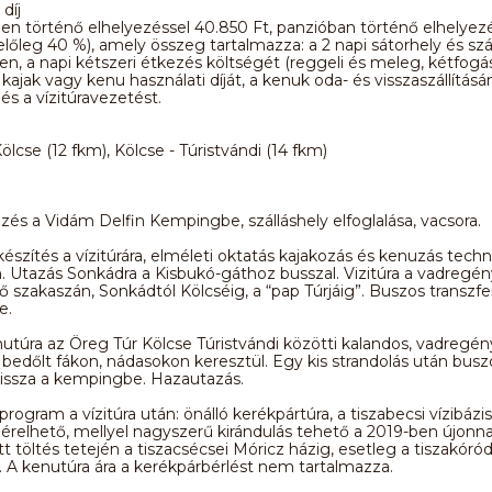
díj
 történő elhelyezéssel 40.850 Ft, panzióban történő elhelyez
(előleg 40 %), amely összeg tartalmazza: a 2 napi sátorhely és szál
, a napi kétszeri étkezés költségét (reggeli és meleg, kétfogá
 kajak vagy kenu használati díját, a kenuk oda- és visszaszállításá
és a vízitúravezetést.
ölcse (12 fkm), Kölcse - Túristvándi (14 fkm)
ezés a Vidám Delfin Kempingbe, szálláshely elfoglalása, vacsora.
készítés a vízitúrára, elméleti oktatás kajakozás és kenuzás techni
n. Utazás Sonkádra a Kisbukó-gáthoz busszal. Vizitúra a vadregé
ső szakaszán, Sonkádtól Kölcséig, a “pap Túrjáig”. Buszos transzfer
e.
nutúra az Öreg Túr Kölcse Túristvándi közötti kalandos, vadregé
bedőlt fákon, nádasokon keresztül. Egy kis strandolás után busz
vissza a kempingbe. Hazautazás.
program a vízitúra után: önálló kerékpártúra, a tiszabecsi vízibázi
érelhető, mellyel nagyszerű kirándulás tehető a 2019-ben újonn
tt töltés tetején a tiszacsécsei Móricz házig, esetleg a tiszakóró
 A kenutúra ára a kerékpárbérlést nem tartalmazza.