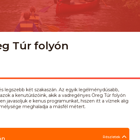
eg Túr folyón
ső és legszebb két szakaszán. Az egyik legélménydúsabb,
 azok a kenutúrázóink, akik a vadregényes Öreg Túr folyón
n javasoljuk e kenus programunkat, hiszen itt a víznek alig
íz mélysége meghaladja a másfél métert.
Részletek
ón