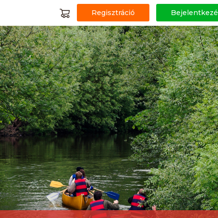
Regisztráció
Bejelentkezé