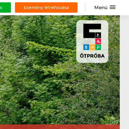
Menü
s
Esemény létrehozása