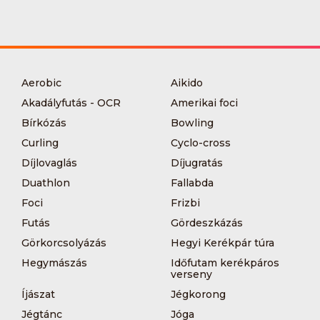
Aerobic
Aikido
Akadályfutás - OCR
Amerikai foci
Bírkózás
Bowling
Curling
Cyclo-cross
Díjlovaglás
Díjugratás
Duathlon
Fallabda
Foci
Frizbi
Futás
Gördeszkázás
Görkorcsolyázás
Hegyi Kerékpár túra
Hegymászás
Időfutam kerékpáros
verseny
Íjászat
Jégkorong
Jégtánc
Jóga