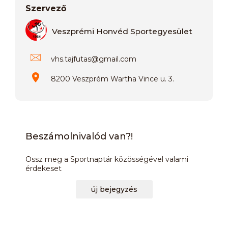
Szervező
Veszprémi Honvéd Sportegyesület
vhs.tajfutas
@
gmail.com
8200 Veszprém Wartha Vince u. 3.
Beszámolnivalód van?!
Ossz meg a Sportnaptár közösségével valami
érdekeset
új bejegyzés