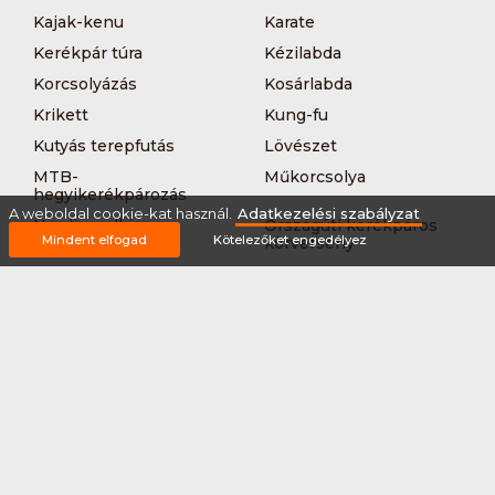
Kajak-kenu
Karate
Kerékpár túra
Kézilabda
Korcsolyázás
Kosárlabda
Krikett
Kung-fu
Kutyás terepfutás
Lövészet
MTB-
Műkorcsolya
hegyikerékpározás
A weboldal cookie-kat használ.
Adatkezelési szabályzat
Nordic walking
Országúti kerékpáros
Mindent elfogad
Kötelezőket engedélyez
körverseny
Országúti kerékpározás
Sárkányhajózás
Síelés
Sífutás
Siklőernyőzés
Sítájfutás
Sítúra
Streetball (3*3)
Sup
Tájfutás
Tájkerékpár
Tánc
Teljesítménytúrázás
Tenisz
Teqball
Terepfutás