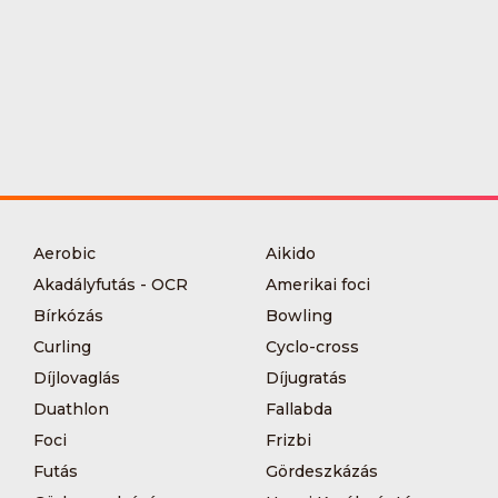
Aerobic
Aikido
Akadályfutás - OCR
Amerikai foci
Bírkózás
Bowling
Curling
Cyclo-cross
Díjlovaglás
Díjugratás
Duathlon
Fallabda
Foci
Frizbi
Futás
Gördeszkázás