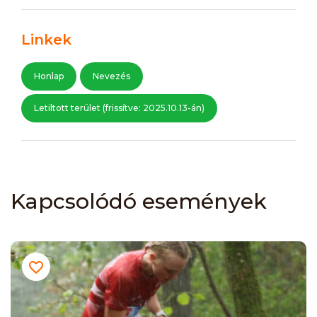
Linkek
Honlap
Nevezés
Letiltott terület (frissítve: 2025.10.13-án)
Kapcsolódó események