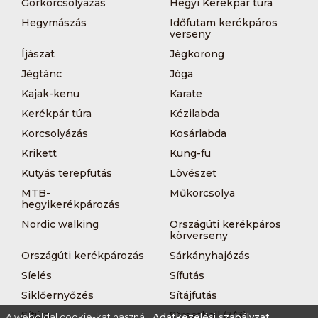
Görkorcsolyázás
Hegyi Kerékpár túra
Hegymászás
Időfutam kerékpáros
verseny
Íjászat
Jégkorong
Jégtánc
Jóga
Kajak-kenu
Karate
Kerékpár túra
Kézilabda
Korcsolyázás
Kosárlabda
Krikett
Kung-fu
Kutyás terepfutás
Lövészet
MTB-
Műkorcsolya
hegyikerékpározás
Nordic walking
Országúti kerékpáros
körverseny
Országúti kerékpározás
Sárkányhajózás
Síelés
Sífutás
Siklőernyőzés
Sítájfutás
Sítúra
Streetball (3*3)
A weboldal cookie-kat használ.
Adatkezelési szabályzat