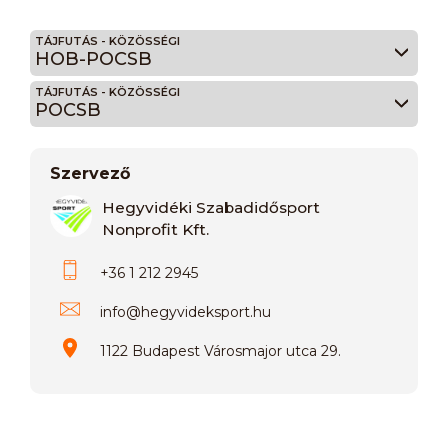
TÁJFUTÁS - KÖZÖSSÉGI
HOB-POCSB
TÁJFUTÁS - KÖZÖSSÉGI
POCSB
Szervező
Hegyvidéki Szabadidősport
Nonprofit Kft.
+36 1 212 2945
info
@
hegyvideksport.hu
1122 Budapest Városmajor utca 29.