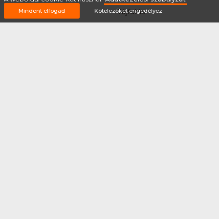
Mindent elfogad
Kötelezőket engedélyez
Sup
Tájfutás
Tájkerékpár
Tánc
Teljesítménytúrázás
Tenisz
Teqball
Terepfutás
Triatlon
Túrázás
Úszás
Via-ferrata
Vitorlázás
Vívás
Vizilabda
Vizitúra
Wakeboard
Rólunk
Szervezőknek / Egyesületeknek
Marketing ajánlat
Adatkezelési szabályzat