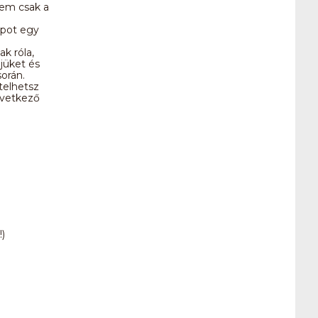
nem csak a
apot egy
k róla,
jüket és
orán.
telhetsz
övetkező
)