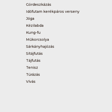
Gördeszkázás
Időfutam kerékpáros verseny
Jóga
Kézilabda
Kung-fu
Műkorcsolya
Sárkányhajózás
Sítájfutás
Tájfutás
Tenisz
Túrázás
Vívás