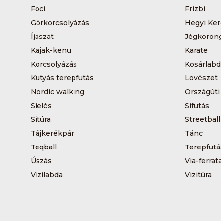
Foci
Frizbi
Görkorcsolyázás
Hegyi Ker
Íjászat
Jégkoron
Kajak-kenu
Karate
Korcsolyázás
Kosárlabd
Kutyás terepfutás
Lövészet
Nordic walking
Országúti
Síelés
Sífutás
Sítúra
Streetball
Tájkerékpár
Tánc
Teqball
Terepfutá
Úszás
Via-ferrat
Vizilabda
Vizitúra