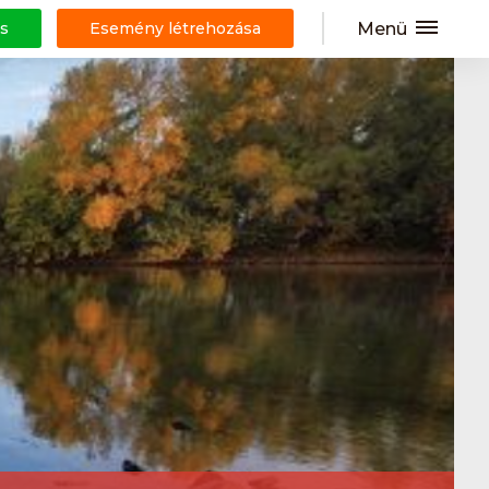
Menü
s
Esemény létrehozása