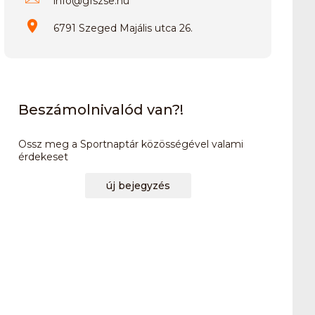
info
@
gfszse.hu
6791 Szeged Majális utca 26.
Beszámolnivalód van?!
Ossz meg a Sportnaptár közösségével valami
érdekeset
új bejegyzés