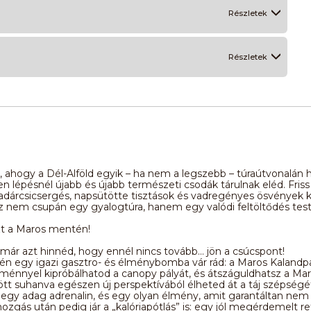
Részletek
Részletek
, ahogy a Dél-Alföld egyik – ha nem a legszebb – túraútvonalán h
n lépésnél újabb és újabb természeti csodák tárulnak eléd. Friss
dárcsicsergés, napsütötte tisztások és vadregényes ösvények kí
z nem csupán egy gyalogtúra, hanem egy valódi feltöltődés tes
t a Maros mentén!
már azt hinnéd, hogy ennél nincs tovább… jön a csúcspont!
én egy igazi gasztro- és élménybomba vár rád: a Maros Kalandp
énnyel kipróbálhatod a canopy pályát, és átszáguldhatsz a Maro
lött suhanva egészen új perspektívából élheted át a táj szépségét
 egy adag adrenalin, és egy olyan élmény, amit garantáltan nem 
mozgás után pedig jár a „kalóriapótlás” is: egy jól megérdemelt re