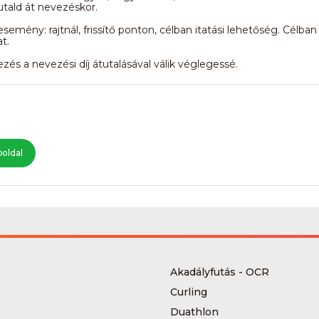
tald át nevezéskor.
esemény: rajtnál, frissítő ponton, célban itatási lehetőség. Célban
t.
zés a nevezési díj átutalásával válik véglegessé.
oldal
Akadályfutás - OCR
Curling
Duathlon