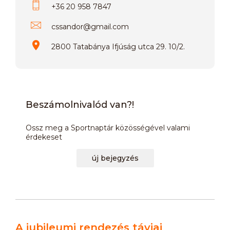
+36 20 958 7847
cssandor
@
gmail.com
2800 Tatabánya Ifjúság utca 29. 10/2.
Beszámolnivalód van?!
Ossz meg a Sportnaptár közösségével valami
érdekeset
új bejegyzés
A jubileumi rendezés távjai