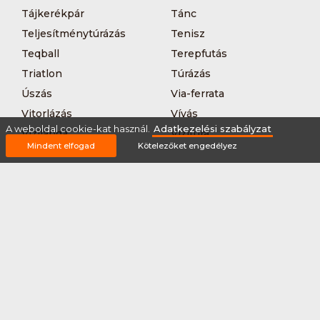
Tájkerékpár
Tánc
Teljesítménytúrázás
Tenisz
Teqball
Terepfutás
Triatlon
Túrázás
Úszás
Via-ferrata
Vitorlázás
Vívás
A weboldal cookie-kat használ.
Adatkezelési szabályzat
Vizilabda
Vizitúra
Mindent elfogad
Kötelezőket engedélyez
Wakeboard
Rólunk
Szervezőknek / Egyesületeknek
Marketing ajánlat
Adatkezelési szabályzat
Általános Szerződési Feltételek