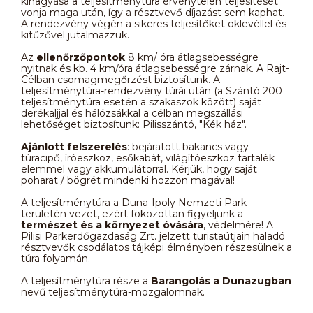
kihagyása a teljesítménytúra érvénytelen teljesítését
vonja maga után, így a résztvevő díjazást sem kaphat.
A rendezvény végén a sikeres teljesítőket oklevéllel és
kitűzővel jutalmazzuk.
Az
ellenőrzőpontok
8 km/ óra átlagsebességre
nyitnak és kb. 4 km/óra átlagsebességre zárnak. A Rajt-
Célban csomagmegőrzést biztosítunk. A
teljesítménytúra-rendezvény túrái után (a Szántó 200
teljesítménytúra esetén a szakaszok között) saját
derékaljjal és hálózsákkal a célban megszállási
lehetőséget biztosítunk: Pilisszántó, "Kék ház".
Ajánlott felszerelés
: bejáratott bakancs vagy
túracipő, íróeszköz, esőkabát, világítóeszköz tartalék
elemmel vagy akkumulátorral. Kérjük, hogy saját
poharat / bögrét mindenki hozzon magával!
A teljesítménytúra a Duna-Ipoly Nemzeti Park
területén vezet, ezért fokozottan figyeljünk a
természet és a környezet óvására
, védelmére! A
Pilisi Parkerdőgazdaság Zrt. jelzett turistaútjain haladó
résztvevők csodálatos tájképi élményben részesülnek a
túra folyamán.
A teljesítménytúra része a
Barangolás a Dunazugban
nevű teljesítménytúra-mozgalomnak.