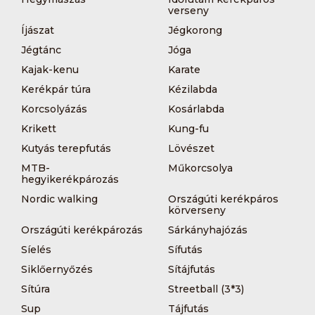
verseny
Íjászat
Jégkorong
Jégtánc
Jóga
Kajak-kenu
Karate
Kerékpár túra
Kézilabda
Korcsolyázás
Kosárlabda
Krikett
Kung-fu
Kutyás terepfutás
Lövészet
MTB-
Műkorcsolya
hegyikerékpározás
Nordic walking
Országúti kerékpáros
körverseny
Országúti kerékpározás
Sárkányhajózás
Síelés
Sífutás
Siklőernyőzés
Sítájfutás
Sítúra
Streetball (3*3)
Sup
Tájfutás