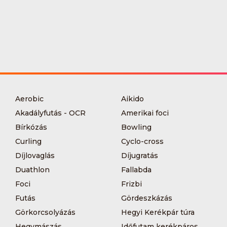
Aerobic
Aikido
Akadályfutás - OCR
Amerikai foci
Bírkózás
Bowling
Curling
Cyclo-cross
Díjlovaglás
Díjugratás
Duathlon
Fallabda
Foci
Frizbi
Futás
Gördeszkázás
Görkorcsolyázás
Hegyi Kerékpár túra
Hegymászás
Időfutam kerékpáros