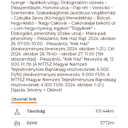
nyerge – Apátkúti-völgy, Ördögmalom-vízesés –
Pilisszentlászló, Honvéd utca – Pap-rét – Vörös-kő –
Szentendre, Szabadságforrás (autóbusz-végállomás)
– Czibulka János (Kő-hegyi) Menedékház – Bölcső-
hegyi-kilátó – Nagy-Csikóvár – Csikóváraljai bekötő út
– Lom-hegyi-nyereg, egykori "Tölgyikrek" –
Dobogókő, pihenőhely (Őzike utca) – Mária-pad,
pihenőhely – Pilisszántó, Kék Ház Rajt: 2024. október
26. 07:00–10:00 - Pilisszántó, "Kék Ház"
(Kedvezményes lőnevezés: 2024. október 1–21.). Cél:
2024. október 26. 19:40 – október 27. 11.00 [Téli
időszámítás] - Pilisszántó, "Kék Ház" Nevezési díj: 12
000 Ft /fő (A MTTSZ Magyar Nemzeti
Teljesítménytúra Bajnokság résztvevőinek: 6 000
Ft/fő) (Kedvezményes előnevezés: 9 000 Ft/fő. A
MTTSZ Magyar Nemzeti Teljesítménytúra Bajnokság
résztvevőinek: 4 500 Ft/fő. 2024. október 1–21.)
Díjazás: Jelvény + Oklevél
Útvonal link
Távolság
101.44km
Szint
3772m