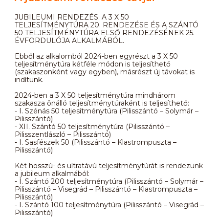
JUBILEUMI RENDEZÉS: A 3 X 50
TELJESÍTMÉNYTÚRA 20. RENDEZÉSE ÉS A SZÁNTÓ
50 TELJESÍTMÉNYTÚRA ELSŐ RENDEZÉSÉNEK 25.
ÉVFORDULÓJA ALKALMÁBÓL.
Ebből az alkalomból 2024-ben egyrészt a 3 X 50
teljesítménytúra kétféle módon is teljesíthető
(szakaszonként vagy egyben), másrészt új távokat is
indítunk.
2024-ben a 3 X 50 teljesítménytúra mindhárom
szakasza önálló teljesítménytúraként is teljesíthető:
- I. Szénás 50 teljesítménytúra (Pilisszántó – Solymár –
Pilisszántó)
- XII. Szántó 50 teljesítménytúra (Pilisszántó –
Pilisszentlászló – Pilisszántó)
- I. Sasfészek 50 (Pilisszántó – Klastrompuszta –
Pilisszántó)
Két hosszú- és ultratávú teljesítménytúrát is rendezünk
a jubileum alkalmából:
- I. Szántó 200 teljesítménytúra (Pilisszántó – Solymár –
Pilisszántó – Visegrád – Pilisszántó – Klastrompuszta –
Pilisszántó)
- I. Szántó 100 teljesítménytúra (Pilisszántó – Visegrád –
Pilisszántó)