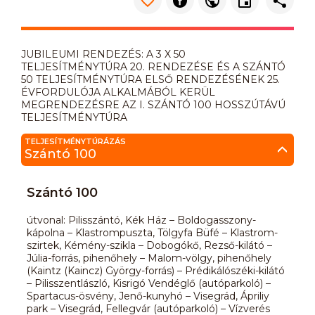
JUBILEUMI RENDEZÉS: A 3 X 50
TELJESÍTMÉNYTÚRA 20. RENDEZÉSE ÉS A SZÁNTÓ
50 TELJESÍTMÉNYTÚRA ELSŐ RENDEZÉSÉNEK 25.
ÉVFORDULÓJA ALKALMÁBÓL KERÜL
MEGRENDEZÉSRE AZ I. SZÁNTÓ 100 HOSSZÚTÁVÚ
TELJESÍTMÉNYTÚRA
TELJESÍTMÉNYTÚRÁZÁS
Szántó 100
Szántó 100
útvonal: Pilisszántó, Kék Ház – Boldogasszony-
kápolna – Klastrompuszta, Tölgyfa Büfé – Klastrom-
szirtek, Kémény-szikla – Dobogókő, Rezső-kilátó –
Júlia-forrás, pihenőhely – Malom-völgy, pihenőhely
(Kaintz (Kaincz) György-forrás) – Prédikálószéki-kilátó
– Pilisszentlászló, Kisrigó Vendéglő (autóparkoló) –
Spartacus-ösvény, Jenő-kunyhó – Visegrád, Ápriliy
park – Visegrád, Fellegvár (autóparkoló) – Vízverés