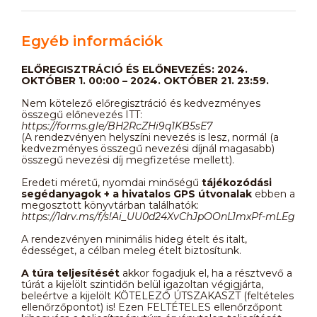
Egyéb információk
ELŐREGISZTRÁCIÓ ÉS ELŐNEVEZÉS: 2024.
OKTÓBER 1. 00:00 – 2024. OKTÓBER 21. 23:59.
Nem kötelező előregisztráció és kedvezményes
összegű előnevezés ITT:
https://forms.gle/BH2RcZHi9q1KB5sE7
(A rendezvényen helyszíni nevezés is lesz, normál (a
kedvezményes összegű nevezési díjnál magasabb)
összegű nevezési díj megfizetése mellett).
Eredeti méretű, nyomdai minőségű
tájékozódási
segédanyagok + a hivatalos GPS útvonalak
ebben a
megosztott könyvtárban találhatók:
https://1drv.ms/f/s!Ai_UU0d24XvChJpOOnL1mxPf-mLEg
A rendezvényen minimális hideg ételt és italt,
édességet, a célban meleg ételt biztosítunk.
A túra teljesítését
akkor fogadjuk el, ha a résztvevő a
túrát a kijelölt szintidőn belül igazoltan végigjárta,
beleértve a kijelölt KÖTELEZŐ ÚTSZAKASZT (feltételes
ellenőrzőpontot) is! Ezen FELTÉTELES ellenőrzőpont