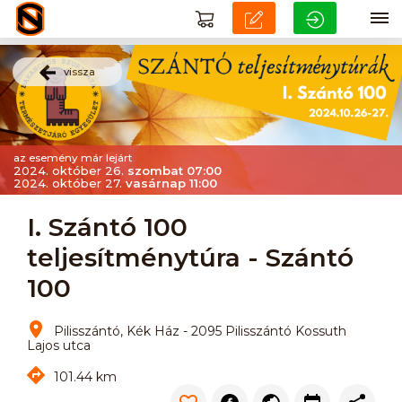
vissza
az esemény már lejárt
2024. október 26.
szombat 07:00
2024. október 27.
vasárnap 11:00
I. Szántó 100
teljesítménytúra - Szántó
100
Pilisszántó, Kék Ház - 2095 Pilisszántó Kossuth
Lajos utca
101.44 km