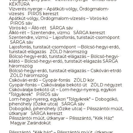
KÉKTÚRA
Vízverés nyerge – Apátkúti-völgy, Ördögmalom-
vízesés PIROS kereszt
Apátkút-völgy, Ördögmalom-vízesés – Vörös-kő
PIROS sáv
Vörös-kő – Álló-rét SÁRGA sáv
Álkló-rét – Szentendre, vízmű SÁRGA kereszt
Szentendre, vízmű – Lajosforrás, turistaút-csomópont
SÁRGA sáv
Lajosforrás, turistaút-csomópont -–Bölcső-hegyi-erdő,
turistaút-elágazás ZÖLD háromszög
Bölcső-hegyi-erdő, turistaút-elágazás – Bölcső-hegyi-
kilátó – Bölcső-hegyi-erdő, turistaút-elágazás SÁRGA
háromszög
Bölcső-hegyi-erdő, turistaút-elágazás – Csikóvári-etrdő
ZÖLD háromszög
Csikóvári-erdő – Gyopár-forrás ZÖLD kör
Gyopár-forrás – Csikóváraljai bekötő út ZÖLD négyzet
Csikóváraljai bekötő út – Lom-hegyi-nyereg, egykori
"Tölgyikrek" PIROS sáv
Lom-hegyi-nyereg, egykori "Tölgyikrek" – Dobogókő,
pihenőhely (Őzike utca) SÁRGA sáv
Dobogókő, pihenőhely (Őzike utca) – Pilisszántói műút,
útkanyar SÁRGA kereszt
Pilisszántói műút, útkanyar – Pilisszántó, "Kék Ház"
Magyar Zarándokút
Pilisszántó, "Kék ház" – Pilisszántói műút, útkanyar