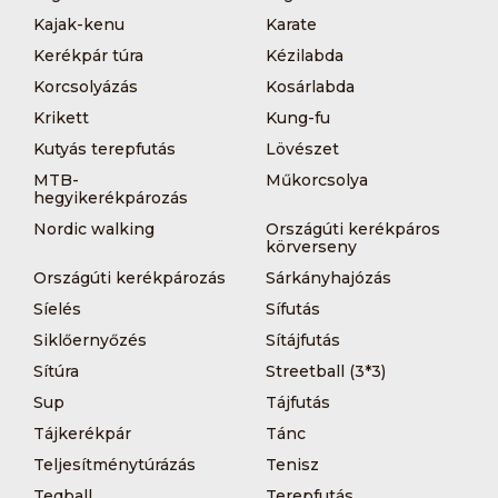
Kajak-kenu
Karate
Kerékpár túra
Kézilabda
Korcsolyázás
Kosárlabda
Krikett
Kung-fu
Kutyás terepfutás
Lövészet
MTB-
Műkorcsolya
hegyikerékpározás
Nordic walking
Országúti kerékpáros
körverseny
Országúti kerékpározás
Sárkányhajózás
Síelés
Sífutás
Siklőernyőzés
Sítájfutás
Sítúra
Streetball (3*3)
Sup
Tájfutás
Tájkerékpár
Tánc
Teljesítménytúrázás
Tenisz
Teqball
Terepfutás