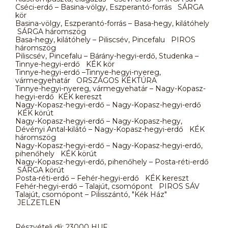
Cséci-erdő – Basina-völgy, Eszperantó-forrás SÁRGA
kör
Basina-völgy, Eszperantó-forrás – Basa-hegy, kilátóhely
SÁRGA háromszög
Basa-hegy, kilátóhely – Piliscsév, Pincefalu PIROS
háromszög
Piliscsév, Pincefalu – Bárány-hegyi-erdő, Studenka –
Tinnye-hegyi-erdő KÉK kör
Tinnye-hegyi-erdő –Tinnye-hegyi-nyereg,
vármegyehatár ORSZÁGOS KÉKTÚRA
Tinnye-hegyi-nyereg, vármegyehatár – Nagy-Kopasz-
hegyi-erdő KÉK kereszt
Nagy-Kopasz-hegyi-erdő – Nagy-Kopasz-hegyi-erdő
KÉK körút
Nagy-Kopasz-hegyi-erdő – Nagy-Kopasz-hegy,
Dévényi Antal-kilátó – Nagy-Kopasz-hegyi-erdő KÉK
háromszög
Nagy-Kopasz-hegyi-erdő – Nagy-Kopasz-hegyi-erdő,
pihenőhely KÉK körút
Nagy-Kopasz-hegyi-erdő, pihenőhely – Posta-réti-erdő
SÁRGA körút
Posta-réti-erdő – Fehér-hegyi-erdő KÉK kereszt
Fehér-hegyi-erdő – Talajút, csomópont PIROS SÁV
Talajút, csomópont – Pilisszántó, "Kék Ház"
JELZETLEN
Részvételi díj: 23000 HUF