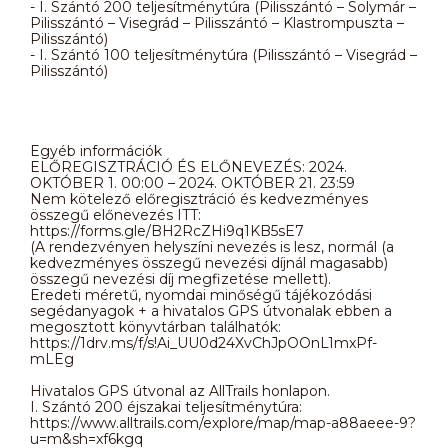
- I. Szántó 200 teljesítménytúra (Pilisszántó – Solymár –
Pilisszántó – Visegrád – Pilisszántó – Klastrompuszta –
Pilisszántó)
- I. Szántó 100 teljesítménytúra (Pilisszántó – Visegrád –
Pilisszántó)
Egyéb információk
ELŐREGISZTRÁCIÓ ÉS ELŐNEVEZÉS: 2024.
OKTÓBER 1. 00:00 – 2024. OKTÓBER 21. 23:59
Nem kötelező előregisztráció és kedvezményes
összegű előnevezés ITT:
https://forms.gle/BH2RcZHi9q1KB5sE7
(A rendezvényen helyszíni nevezés is lesz, normál (a
kedvezményes összegű nevezési díjnál magasabb)
összegű nevezési díj megfizetése mellett).
Eredeti méretű, nyomdai minőségű tájékozódási
segédanyagok + a hivatalos GPS útvonalak ebben a
megosztott könyvtárban találhatók:
https://1drv.ms/f/s!Ai_UU0d24XvChJpOOnL1mxPf-
mLEg
Hivatalos GPS útvonal az AllTrails honlapon.
I. Szántó 200 éjszakai teljesítménytúra:
https://www.alltrails.com/explore/map/map-a88aeee-9?
u=m&sh=xf6kgq