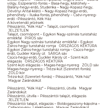
völgy, Eszperantó-forrás – Basa-hegy, kilátóhely –
Bárány-hegyi-erdő, Studenka – Nagy-Kopasz-hegy,
Dévényi Antal-kilátó – Nagy-Kopasz-hegyi-erdő,
pihenőhely – Iluska-forrás, pihenőhely – Csévi-nyereg-
erdő –Pilisszántó, Kék Ház
A követendő jelzések:
Pilisszántó, "Kék Ház" – Talajút, csomópont
JELZETLEN
Talajút, csomópont – Egykori Nagy-szénási turistaház
emlékfal PIROS sáv
Egykori Nagy-szénási turistaház emlékfal – Egykori
Zsíros-hegyi turistaház romja ORSZÁGOS KÉKTÚRA
Egykori Zsíros-hegyi turistaház romja – Csúcs-hegyi-
erdő, Guckler Károly út SÁRGA sáv
Csúcs-hegyi-erdő, Guckler Károly út – Szent-kúti
elágazás ORSZÁGOS KÉKTÚRA
Szent-kúti elágazás – Magas-hegyi-nyereg ZÖLD sáv
Magas-hegyi-nyereg – Trézsi-kút (Szeretet-forrás)
ZÖLD kör
Trézsi-kút (Szeretet-forrás) – Pilisszántó, "Kék ház"
Magyar Zarándokút
Pilisszántó, "Kék Ház" – Pilisszántó, útvilla Magyar
Zarándokút
Pilisszántó, útvilla – Pilisszántói talajút, elágazás
JELZETLEN
Pilisszántói talajút, elágazás – Boldogasszony-kápolna –
Csillagösvény, Lélekharang Magyar Zarándokút