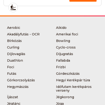
Aerobic
Aikido
Akadályfutás - OCR
Amerikai foci
Bírkózás
Bowling
Curling
Cyclo-cross
Díjlovaglás
Díjugratás
Duathlon
Fallabda
Foci
Frizbi
Futás
Gördeszkázás
Görkorcsolyázás
Hegyi Kerékpár túra
Hegymászás
Időfutam kerékpáros
verseny
Íjászat
Jégkorong
Jégtánc
Jóga