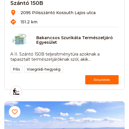
Szántó 150B
2095 Pilisszántó Kossuth Lajos utca
151.2 km
Bakancsos Szurikáta Természetjáró
Egyesület
A II. Szántó 150B teljesítménytúra azoknak a
tapasztalt természetjáróknak szól, akik...
Pilis
Visegrádi-hegység
Részletek