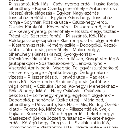
Pilisszántó, Kék Ház – Csévi-nyereg-erdő – Iluska-forrás,
pihenőhely – Kopár Csárda, pihenőhely – Antónia-árok /
Hosszú-árok elágazás – Egykori Nagy-szénási
turistaház emlékfal – Egykori Zsíros-hegyi turistaház
romja – Solymár, Rózsika utca – Csúcs-hegyi-erdő,
Guckler Károly út – Köves-bérc – Pilisborosjenő, Határ
út – Kevély-nyereg, pihenőhely – Hosszú-hegy, tisztás –
Trézsi-kút (Szeretet-forrás) – Pilisszántó, Kék Ház –
Boldogasszony-kápolna – Klastrompuszta, Tölgyfa Büfé
– Klastrom-szirtek, Kémény-szikla – Dobogókő, Rezső-
kilátó – Júlia-forrás, pihenőhely – Malom-völgy,
pihenőhely (Kaintz (Kaincz) György-forrás) –
Prédikálószéki-kilátó – Pilisszentlászló, Kisrigó Vendéglő
(autóparkoló) – Spartacus-ösvény, Jenő-kunyhó –
Visegrád, Ápriliy park – Visegrád, Fellegvár (autóparkoló)
– Vízverés nyerge – Apátkúti-völgy, Ördögmalom-
vízesés – Pilisszentlászló, Honvéd utca – Pap-rét –
Vörös-kő – Szentendre, Szabadságforrás (autóbusz-
végállomás) – Czibulka János (Kő-hegyi) Menedékház –
Bölcső-hegyi-kilátó – Nagy-Csikóvár – Csikóváraljai
bekötő út – Lom-hegyi-nyereg, egykori "Tölgyikrek" –
Dobogókő, pihenőhely (Őzike utca) – Mária-pad,
pihenőhely – Pilisszántó, Kék Ház – Pilis, Boldog Özséb-
kilátó – Fekete-kő, kilátóhely – Pilisszentlélek, Svejk
Pajkarét Kocsmája – Ráró-hegyi-erdő – Fekete-hegyi
"Sasfészek" (Berda József) turistaház – Fekete-hegyi-
erdő – Kétágú-hegy, Öreg-szirt – Sziklák alatti dűlő,
útcsomópont – Klastrompuszta, Tölgyfa Büfé – Basina-