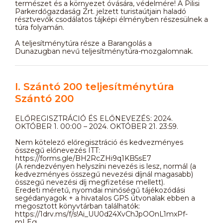
természet és a környezet óvására, védelmére! A Pilisi
Parkerdőgazdaság Zrt. jelzett turistaútjain haladó
résztvevők csodálatos tájképi élményben részesülnek a
túra folyamán.
A teljesítménytúra része a Barangolás a
Dunazugban nevű teljesítménytúra-mozgalomnak.
I. Szántó 200 teljesítménytúra
Szántó 200
ELŐREGISZTRÁCIÓ ÉS ELŐNEVEZÉS: 2024.
OKTÓBER 1. 00:00 – 2024. OKTÓBER 21. 23:59.
Nem kötelező előregisztráció és kedvezményes
összegű előnevezés ITT:
https://forms.gle/BH2RcZHi9q1KB5sE7
(A rendezvényen helyszíni nevezés is lesz, normál (a
kedvezményes összegű nevezési díjnál magasabb)
összegű nevezési díj megfizetése mellett).
Eredeti méretű, nyomdai minőségű tájékozódási
segédanyagok + a hivatalos GPS útvonalak ebben a
megosztott könyvtárban találhatók:
https://1drv.ms/f/s!Ai_UU0d24XvChJpOOnL1mxPf-
mLEg