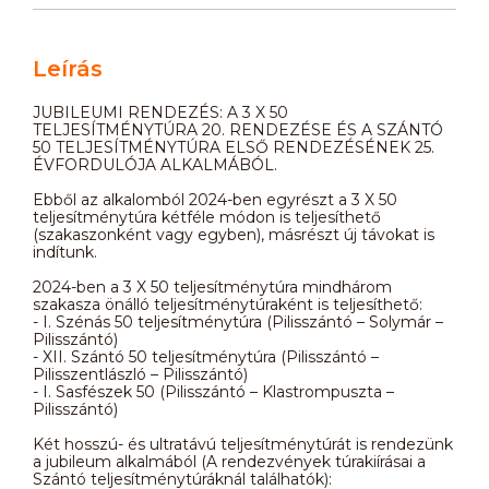
Leírás
JUBILEUMI RENDEZÉS: A 3 X 50
TELJESÍTMÉNYTÚRA 20. RENDEZÉSE ÉS A SZÁNTÓ
50 TELJESÍTMÉNYTÚRA ELSŐ RENDEZÉSÉNEK 25.
ÉVFORDULÓJA ALKALMÁBÓL.
Ebből az alkalomból 2024-ben egyrészt a 3 X 50
teljesítménytúra kétféle módon is teljesíthető
(szakaszonként vagy egyben), másrészt új távokat is
indítunk.
2024-ben a 3 X 50 teljesítménytúra mindhárom
szakasza önálló teljesítménytúraként is teljesíthető:
- I. Szénás 50 teljesítménytúra (Pilisszántó – Solymár –
Pilisszántó)
- XII. Szántó 50 teljesítménytúra (Pilisszántó –
Pilisszentlászló – Pilisszántó)
- I. Sasfészek 50 (Pilisszántó – Klastrompuszta –
Pilisszántó)
Két hosszú- és ultratávú teljesítménytúrát is rendezünk
a jubileum alkalmából (A rendezvények túrakiírásai a
Szántó teljesítménytúráknál találhatók):