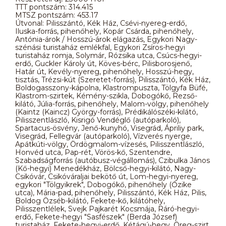
TTT pontszám: 314.415
MTSZ pontszám: 453.17
Útvonal: Pilisszántó, Kék Ház, Csévi-nyereg-erdő,
Iluska-forrás, pihenőhely, Kopár Csárda, pihenőhely,
Antónia-árok / Hosszú-árok elágazás, Egykori Nagy-
szénási turistaház emlékfal, Egykori Zsíros-hegyi
turistaház romja, Solymár, Rózsika utca, Csúcs-hegyi-
erdő, Guckler Károly út, Köves-bérc, Pilisborosjenő,
Határ út, Kevély-nyereg, pihenőhely, Hosszú-hegy,
tisztás, Trézsi-kút (Szeretet-forrás), Pilisszántó, Kék Ház,
Boldogasszony-kápolna, Klastrompuszta, Tölgyfa Büfé,
Klastrom-szirtek, Kémény-szikla, Dobogókő, Rezső-
kilátó, Júlia-forrás, pihenőhely, Malom-völgy, pihenőhely
(Kaintz (Kaincz) György-forrás), Prédikálószéki-kilátó,
Pilisszentlászló, Kisrigó Vendéglő (autóparkoló),
Spartacus-ösvény, Jenő-kunyhó, Visegrád, Ápriliy park,
Visegrád, Fellegvár (autóparkoló), Vízverés nyerge,
Apátkúti-völgy, Ördögmalom-vízesés, Pilisszentlászló,
Honvéd utca, Pap-rét, Vörös-kő, Szentendre,
Szabadságforrás (autóbusz-végállomás), Czibulka János
(Kő-hegyi) Menedékház, Bölcső-hegyi-kilátó, Nagy-
Csikóvár, Csikóváraljai bekötő út, Lom-hegyi-nyereg,
egykori "Tölgyikrek", Dobogókő, pihenőhely (Őzike
utca), Mária-pad, pihenőhely, Pilisszántó, Kék Ház, Pilis,
Boldog Özséb-kilátó, Fekete-kő, kilátóhely,
Pilisszentlélek, Svejk Pajkarét Kocsmája, Ráró-hegyi-
erdő, Fekete-hegyi "Sasfészek" (Berda József)
turistaház, Fekete-hegyi-erdő, Kétágú-hegy, Öreg-szirt,