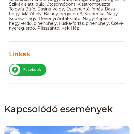
Sziklák alatti dűlő, útcsomópont, Klastrompuszta,
Tölgyfa Büfé, Basina-völgy, Eszperantó-forrás, Basa-
hegy, kilátóhely, Bárány-hegyi-erdő, Studenka, Nagy-
Kopasz-hegy, Dévényi Antal-kilátó, Nagy-Kopasz-
hegyi-erdő, pihenőhely, Iluska-forrás, pihenőhely, Csévi-
nyereg-erdő, Pilisszántó, Kék Ház
Linkek
Facebook
Kapcsolódó események