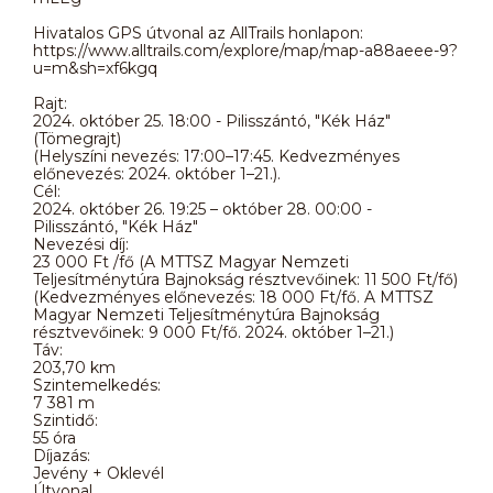
Hivatalos GPS útvonal az AllTrails honlapon:
https://www.alltrails.com/explore/map/map-a88aeee-9?
u=m&sh=xf6kgq
Rajt:
2024. október 25. 18:00 - Pilisszántó, "Kék Ház"
(Tömegrajt)
(Helyszíni nevezés: 17:00–17:45. Kedvezményes
előnevezés: 2024. október 1–21.).
Cél:
2024. október 26. 19:25 – október 28. 00:00 -
Pilisszántó, "Kék Ház"
Nevezési díj:
23 000 Ft /fő (A MTTSZ Magyar Nemzeti
Teljesítménytúra Bajnokság résztvevőinek: 11 500 Ft/fő)
(Kedvezményes előnevezés: 18 000 Ft/fő. A MTTSZ
Magyar Nemzeti Teljesítménytúra Bajnokság
résztvevőinek: 9 000 Ft/fő. 2024. október 1–21.)
Táv:
203,70 km
Szintemelkedés:
7 381 m
Szintidő:
55 óra
Díjazás:
Jevény + Oklevél
Útvonal