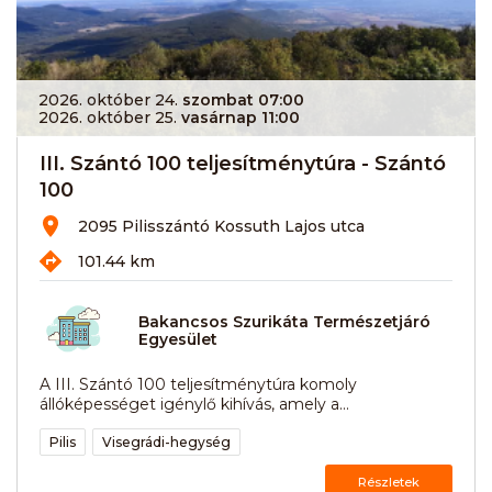
2026. október 24.
szombat 07:00
2026. október 25.
vasárnap 11:00
III. Szántó 100 teljesítménytúra - Szántó
100
2095 Pilisszántó Kossuth Lajos utca
101.44 km
Bakancsos Szurikáta Természetjáró
Egyesület
A III. Szántó 100 teljesítménytúra komoly
állóképességet igénylő kihívás, amely a...
Pilis
Visegrádi-hegység
Részletek