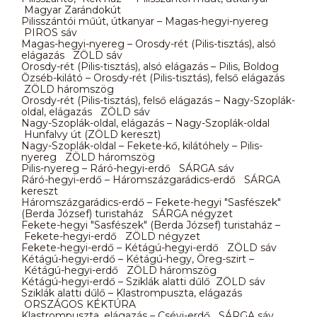
Magyar Zarándokút
Pilisszántói műút, útkanyar – Magas-hegyi-nyereg
PIROS sáv
Magas-hegyi-nyereg – Orosdy-rét (Pilis-tisztás), alsó
elágazás ZÖLD sáv
Orosdy-rét (Pilis-tisztás), alsó elágazás – Pilis, Boldog
Özséb-kilátó – Orosdy-rét (Pilis-tisztás), felső elágazás
ZÖLD háromszög
Orosdy-rét (Pilis-tisztás), felső elágazás – Nagy-Szoplák-
oldal, elágazás ZÖLD sáv
Nagy-Szoplák-oldal, elágazás – Nagy-Szoplák-oldal
Hunfalvy út (ZÖLD kereszt)
Nagy-Szoplák-oldal – Fekete-kő, kilátóhely – Pilis-
nyereg ZÖLD háromszög
Pilis-nyereg – Ráró-hegyi-erdő SÁRGA sáv
Ráró-hegyi-erdő – Háromszázgarádics-erdő SÁRGA
kereszt
Háromszázgarádics-erdő – Fekete-hegyi "Sasfészek"
(Berda József) turistaház SÁRGA négyzet
Fekete-hegyi "Sasfészek" (Berda József) turistaház –
Fekete-hegyi-erdő ZÖLD négyzet
Fekete-hegyi-erdő – Kétágú-hegyi-erdő ZÖLD sáv
Kétágú-hegyi-erdő – Kétágú-hegy, Öreg-szirt –
Kétágú-hegyi-erdő ZÖLD háromszög
Kétágú-hegyi-erdő – Sziklák alatti dűlő ZÖLD sáv
Sziklák alatti dűlő – Klastrompuszta, elágazás
ORSZÁGOS KÉKTÚRA
Klastrompuszta, elágazás – Csévi-erdő SÁRGA sáv