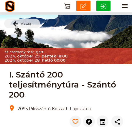
vissza
az esemény már lejárt
2024. október 25.
péntek 18:00
2024. október 28.
hétfő 00:00
I. Szántó 200
teljesítménytúra - Szántó
200
2095 Pilisszántó Kossuth Lajos utca