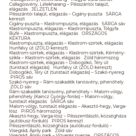
Csillagösvény, Lélekharang – Pilisszántói talajút,
elágazás JELZETLEN
Pilisszántói talajút, elágazás – Cigány-puszta SÁRGA
kereszt
Cigány-puszta – Klastrompuszta, elágazás SÁRGA sáv
Klastrompuszta, elágazás – Klastrompuszta, Tölgyfa
Büfé – Klastrompuszta, elágazás ORSZÁGOS
KÉKTÚRA
Klastrompuszta, elágazás – Klastrom-szirtek, elágazás
Hunfalvy út (ZÖLD kereszt)
Klastrom-szirtek, elágazás – Klastrom-szirtek, Kémény-
szikla – Klastrom-szirtek, elágazás Zöld háromszög
Klastrom-szirtek, elágazás – Dobogókő, Téry út
(turistaút elágazás) Hunfalvy út (ZÖLD kereszt)
Dobogókő, Téry út (turistaút elágazás) – Szakó-nyereg
PIROS sáv
Szakó-nyereg – Rám-szakadék tanösvény, pihenőhely
ZÖLD sáv
Rám-szakadék tanösvény, pihenőhely – Malom-völgy,
pihenőhely (Kaincz György-forrás) – Malom-völgy,
turistaút elágazás SÁRGA sáv
Malom-völgy, turistaút elágazás – Akasztó-hegy, Varga-
lósz PIROS háromszög
Akasztó-hegy, Varga-lósz – Pilisszentlászló, községháza
(autóbusz-forduló) PIROS kereszt
Pilisszentlászló, községháza (autóbusz-forduló) –
Visegrád, Áprily park Zöld sáv
Visegrád, Áprily park – Vízverés nyerge ORSZÁGOS