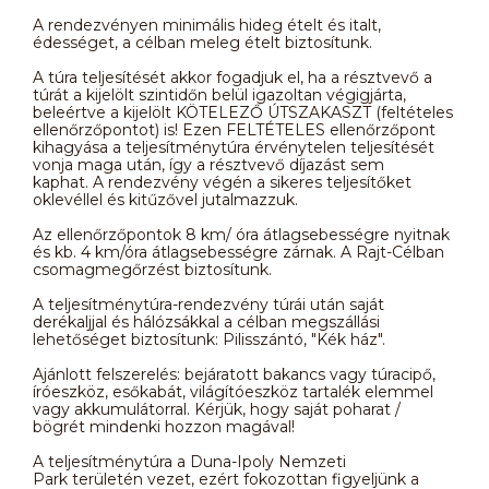
A rendezvényen minimális hideg ételt és italt,
édességet, a célban meleg ételt biztosítunk.
A túra teljesítését akkor fogadjuk el, ha a résztvevő a
túrát a kijelölt szintidőn belül igazoltan végigjárta,
beleértve a kijelölt KÖTELEZŐ ÚTSZAKASZT (feltételes
ellenőrzőpontot) is! Ezen FELTÉTELES ellenőrzőpont
kihagyása a teljesítménytúra érvénytelen teljesítését
vonja maga után, így a résztvevő díjazást sem
kaphat. A rendezvény végén a sikeres teljesítőket
oklevéllel és kitűzővel jutalmazzuk.
Az ellenőrzőpontok 8 km/ óra átlagsebességre nyitnak
és kb. 4 km/óra átlagsebességre zárnak. A Rajt-Célban
csomagmegőrzést biztosítunk.
A teljesítménytúra-rendezvény túrái után saját
derékaljjal és hálózsákkal a célban megszállási
lehetőséget biztosítunk: Pilisszántó, "Kék ház".
Ajánlott felszerelés: bejáratott bakancs vagy túracipő,
íróeszköz, esőkabát, világítóeszköz tartalék elemmel
vagy akkumulátorral. Kérjük, hogy saját poharat /
bögrét mindenki hozzon magával!
A teljesítménytúra a Duna-Ipoly Nemzeti
Park területén vezet, ezért fokozottan figyeljünk a