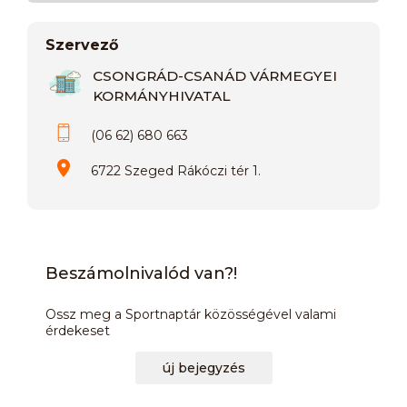
Szervező
CSONGRÁD-CSANÁD VÁRMEGYEI
KORMÁNYHIVATAL
(06 62) 680 663
6722 Szeged Rákóczi tér 1.
Beszámolnivalód van?!
Ossz meg a Sportnaptár közösségével valami
érdekeset
új bejegyzés