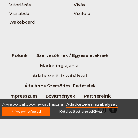
Vitorlázás
Vívás
Vizilabda
Vizitúra
Wakeboard
Rólunk
Szervezőknek / Egyesületeknek
Marketing ajánlat
Adatkezelési szabályzat
Általános Szerződési Feltételek
Impresszum
Bővítmények
Partnereink
A weboldal cookie-kat használ.
Adatkezelési szabályzat
Mindent elfogad
Kötelezőket engedélyez
2026 © Minden jog fenntartva Sportnaptar.hu Nonprofit Kft.