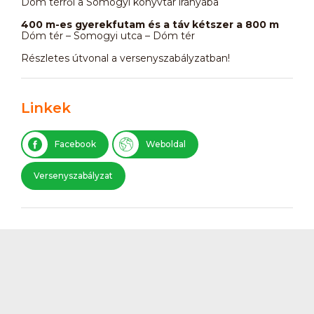
Dóm térről a Somogyi könyvtár irányába
400 m-es gyerekfutam és a táv kétszer a 800 m
Dóm tér – Somogyi utca – Dóm tér
Részletes útvonal a versenyszabályzatban!
Linkek
Facebook
Weboldal
Versenyszabályzat