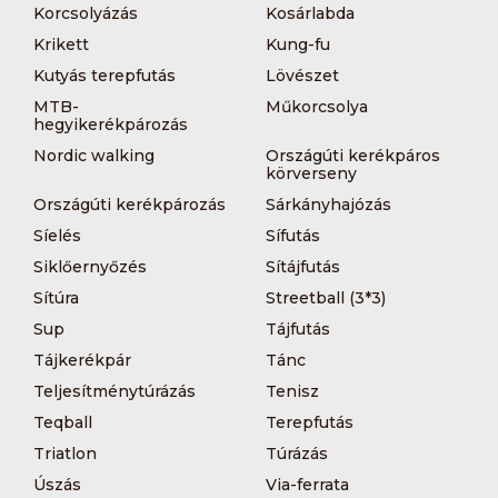
Korcsolyázás
Kosárlabda
Krikett
Kung-fu
Kutyás terepfutás
Lövészet
MTB-
Műkorcsolya
hegyikerékpározás
Nordic walking
Országúti kerékpáros
körverseny
Országúti kerékpározás
Sárkányhajózás
Síelés
Sífutás
Siklőernyőzés
Sítájfutás
Sítúra
Streetball (3*3)
Sup
Tájfutás
Tájkerékpár
Tánc
Teljesítménytúrázás
Tenisz
Teqball
Terepfutás
Triatlon
Túrázás
Úszás
Via-ferrata