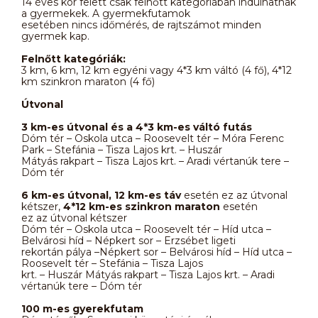
14 éves kor felett csak felnőtt kategóriában indulhatnak
a gyermekek. A gyermekfutamok
esetében nincs időmérés, de rajtszámot minden
gyermek kap.
Felnőtt kategóriák:
3 km, 6 km, 12 km egyéni vagy 4*3 km váltó (4 fő), 4*12
km szinkron maraton (4 fő)
Útvonal
3 km-es útvonal és a 4*3 km-es váltó futás
Dóm tér – Oskola utca – Roosevelt tér – Móra Ferenc
Park – Stefánia – Tisza Lajos krt. – Huszár
Mátyás rakpart – Tisza Lajos krt. – Aradi vértanúk tere –
Dóm tér
6 km-es útvonal, 12 km-es táv
esetén ez az útvonal
kétszer,
4*12 km-es szinkron maraton
esetén
ez az útvonal kétszer
Dóm tér – Oskola utca – Roosevelt tér – Híd utca –
Belvárosi híd – Népkert sor – Erzsébet ligeti
rekortán pálya –Népkert sor – Belvárosi híd – Híd utca –
Roosevelt tér – Stefánia – Tisza Lajos
krt. – Huszár Mátyás rakpart – Tisza Lajos krt. – Aradi
vértanúk tere – Dóm tér
100 m-es gyerekfutam