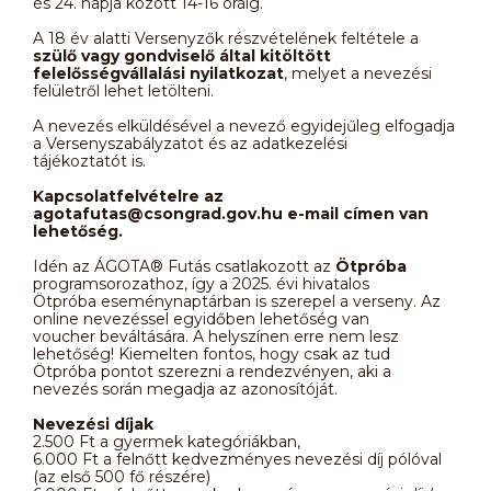
és 24. napja között 14-16 óráig.
A 18 év alatti Versenyzők részvételének feltétele a
szülő vagy gondviselő által kitöltött
felelősségvállalási nyilatkozat
, melyet a nevezési
felületről lehet letölteni.
A nevezés elküldésével a nevező egyidejűleg elfogadja
a Versenyszabályzatot és az adatkezelési
tájékoztatót is.
Kapcsolatfelvételre az
agotafutas@csongrad.gov.hu e-mail címen van
lehetőség.
Idén az ÁGOTA® Futás csatlakozott az
Ötpróba
programsorozathoz, így a 2025. évi hivatalos
Ötpróba eseménynaptárban is szerepel a verseny. Az
online nevezéssel egyidőben lehetőség van
voucher beváltására. A helyszínen erre nem lesz
lehetőség! Kiemelten fontos, hogy csak az tud
Ötpróba pontot szerezni a rendezvényen, aki a
nevezés során megadja az azonosítóját.
Nevezési díjak
2.500 Ft a gyermek kategóriákban,
6.000 Ft a felnőtt kedvezményes nevezési díj pólóval
(az első 500 fő részére)