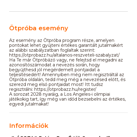
Ötpróba esemény
Az esemény az Ötpróba program része, amelyen
pontokat lehet gyűjteni értékes garantált jutalmakért
az alábbi szabályzatban foglaltak szerint:
https://otprobazz.hu/altalanos-reszveteli-szabalyzat/
Ha Te már Ötpróbázó vagy, ne felejtsd el megadni az
azonosítószámodat a nevezés során, hogy
begyűjthesd jól megérdemelt pontjaidat a
teljesítésedért! Amennyiben még nem regisztráltál az
Ötpróba oldalán, tedd meg még a nevezésed előtt, és
szerezd meg első pontjaidat most! Itt tudsz
regisztrálni: https://otprobazz.hu/register/
A sorozat 2028 nyaráig, a Los Angeles-i olimpiai
játékokig tart, így még van időd bezsebelni az értékes,
egyedi jutalmakat!
Információk