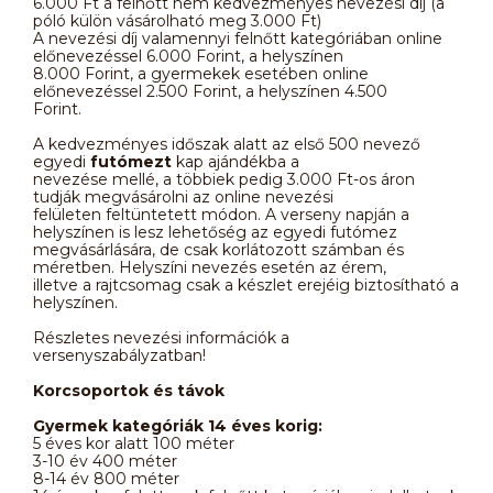
6.000 Ft a felnőtt nem kedvezményes nevezési díj (a
póló külön vásárolható meg 3.000 Ft)
A nevezési díj valamennyi felnőtt kategóriában online
előnevezéssel 6.000 Forint, a helyszínen
8.000 Forint, a gyermekek esetében online
előnevezéssel 2.500 Forint, a helyszínen 4.500
Forint.
A kedvezményes időszak alatt az első 500 nevező
egyedi
futómezt
kap ajándékba a
nevezése mellé, a többiek pedig 3.000 Ft-os áron
tudják megvásárolni az online nevezési
felületen feltüntetett módon. A verseny napján a
helyszínen is lesz lehetőség az egyedi futómez
megvásárlására, de csak korlátozott számban és
méretben. Helyszíni nevezés esetén az érem,
illetve a rajtcsomag csak a készlet erejéig biztosítható a
helyszínen.
Részletes nevezési információk a
versenyszabályzatban!
Korcsoportok és távok
Gyermek kategóriák 14 éves korig:
5 éves kor alatt 100 méter
3-10 év 400 méter
8-14 év 800 méter