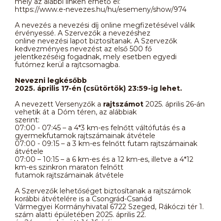
mely az alábbi linken érhető el:
https://www.e-nevezes.hu/hu/esemeny/show/974
A nevezés a nevezési díj online megfizetésével válik
érvényessé. A Szervezők a nevezéshez
online nevezési lapot biztosítanak. A Szervezők
kedvezményes nevezést az első 500 fő
jelentkezéséig fogadnak, mely esetben egyedi
futómez kerül a rajtcsomagba.
Nevezni legkésőbb
2025. április 17-én (csütörtök) 23:59-ig lehet.
A nevezett Versenyzők a
rajtszámot
2025. április 26-án
vehetik át a Dóm téren, az alábbiak
szerint:
07:00 - 07:45 – a 4*3 km-es felnőtt váltófutás és a
gyermekfutamok rajtszámainak átvétele
07:00 - 09:15 – a 3 km-es felnőtt futam rajtszámainak
átvétele
07:00 – 10:15 – a 6 km-es és a 12 km-es, illetve a 4*12
km-es szinkron maraton felnőtt
futamok rajtszámainak átvétele
A Szervezők lehetőséget biztosítanak a rajtszámok
korábbi átvételére is a Csongrád-Csanád
Vármegyei Kormányhivatal 6722 Szeged, Rákóczi tér 1.
szám alatti épületében 2025. április 22.