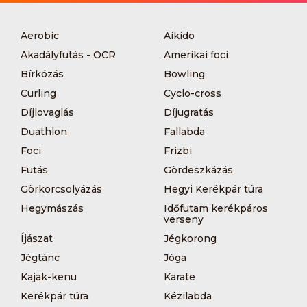
Aerobic
Aikido
Akadályfutás - OCR
Amerikai foci
Bírkózás
Bowling
Curling
Cyclo-cross
Díjlovaglás
Díjugratás
Duathlon
Fallabda
Foci
Frizbi
Futás
Gördeszkázás
Görkorcsolyázás
Hegyi Kerékpár túra
Hegymászás
Időfutam kerékpáros
verseny
Íjászat
Jégkorong
Jégtánc
Jóga
Kajak-kenu
Karate
Kerékpár túra
Kézilabda