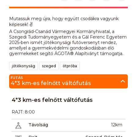
Mutassuk meg újra, hogy együtt csodákra vagyunk
képesek! ✌️
A Csongrád-Csanád Vármegyei Kormányhivatal, a
Szegedi Tudományegyetem és a Gál Ferenc Egyetem
2025-ben ismét jótékonysági futóversenyt rendez,
amellyel a gyermekvédelmi gondoskodásban élő
gyermekeket segítő ÁGOTA® Alapítványt támogatja.
jótékonyság
szeged
ötpróba
FUTÁS
4*3 km-es felnőtt váltófutás
4*3 km-es felnőtt váltófutás
RAJT: 8:00
Távolság
12km