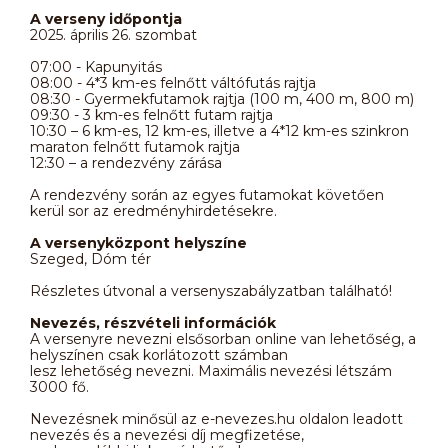
A verseny időpontja
2025. április 26. szombat
07:00 - Kapunyitás
08:00 - 4*3 km-es felnőtt váltófutás rajtja
08:30 - Gyermekfutamok rajtja (100 m, 400 m, 800 m)
09:30 - 3 km-es felnőtt futam rajtja
10:30 – 6 km-es, 12 km-es, illetve a 4*12 km-es szinkron
maraton felnőtt futamok rajtja
12:30 – a rendezvény zárása
A rendezvény során az egyes futamokat követően
kerül sor az eredményhirdetésekre.
A versenyközpont helyszíne
Szeged, Dóm tér
Részletes útvonal a versenyszabályzatban található!
Nevezés, részvételi információk
A versenyre nevezni elsősorban online van lehetőség, a
helyszínen csak korlátozott számban
lesz lehetőség nevezni. Maximális nevezési létszám
3000 fő.
Nevezésnek minősül az e-nevezes.hu oldalon leadott
nevezés és a nevezési díj megfizetése,