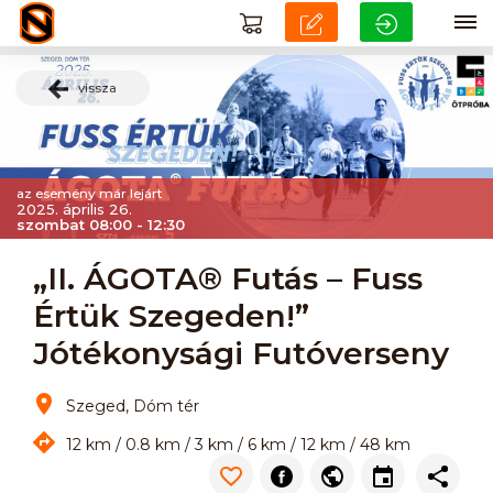
vissza
az esemény már lejárt
2025. április 26.
szombat 08:00 - 12:30
„II. ÁGOTA® Futás – Fuss
Értük Szegeden!”
Jótékonysági Futóverseny
Szeged, Dóm tér
12 km / 0.8 km / 3 km / 6 km / 12 km / 48 km