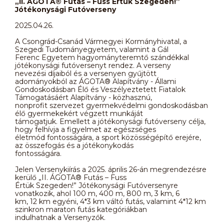
„II. ÁGOTA® Futás – Fuss Értük Szegeden!”
Jótékonysági Futóverseny
2025.04.26.
A Csongrád-Csanád Vármegyei Kormányhivatal, a
Szegedi Tudományegyetem, valamint a Gál
Ferenc Egyetem hagyományteremtő szándékkal
jótékonysági futóversenyt rendez. A verseny
nevezési díjaiból és a versenyen gyűjtött
adományokból az ÁGOTA® Alapítvány - Állami
Gondoskodásban Élő és Veszélyeztetett Fiatalok
Támogatásáért Alapítvány - közhasznú,
nonprofit szervezet gyermekvédelmi gondoskodásban
élő gyermekekért végzett munkáját
támogatjuk. Emellett a jótékonysági futóverseny célja,
hogy felhívja a figyelmet az egészséges
életmód fontosságára, a sport közösségépítő erejére,
az összefogás és a jótékonykodás
fontosságára.
Jelen Versenykiírás a 2025. április 26-án megrendezésre
kerülő „II. ÁGOTA® Futás – Fuss
Értük Szegeden!” Jótékonysági Futóversenyre
vonatkozik, ahol 100 m, 400 m, 800 m, 3 km, 6
km, 12 km egyéni, 4*3 km váltó futás, valamint 4*12 km
szinkron maraton futás kategóriákban
indulhatnak a Versenyzők.