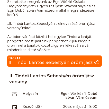
Szeretettel meghívunk az Egri Vitézlő Oskola
Hagyományőrző Egyesület Íjász Szakosztálya és az
Egri Dobó István Vármúzeum által megrendezésre
kerülő
„II. Tinódi Lantos Sebestyén „ elnevezésű örömíjász
versenyünkre!
Az ódon vár falai között hol egykor Tinódi a lantját
pengette most íjászaink pengethetik íjuk idegeit
örömmel a barátok között, így emlékezvén a vár
mindenkori dicső védőire.
ÍJÁSZAT
II. Tinódi Lantos Sebestyén örömíjász verseny
II. Tinódi Lantos Sebestyén örömíjász
verseny
Helyszín
Eger, Vár köz 1. Dobó
István Vármúzeum
Kezdő idő -
2025. május 31. 8:00