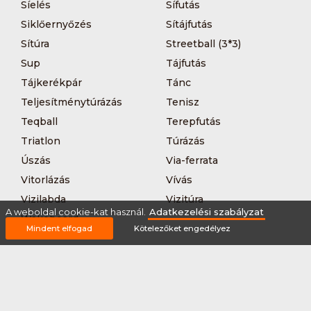
Síelés
Sífutás
Siklőernyőzés
Sítájfutás
Sítúra
Streetball (3*3)
Sup
Tájfutás
Tájkerékpár
Tánc
Teljesítménytúrázás
Tenisz
Teqball
Terepfutás
Triatlon
Túrázás
Úszás
Via-ferrata
Vitorlázás
Vívás
Vizilabda
Vizitúra
A weboldal cookie-kat használ.
Adatkezelési szabályzat
Wakeboard
Mindent elfogad
Kötelezőket engedélyez
Rólunk
Szervezőknek / Egyesületeknek