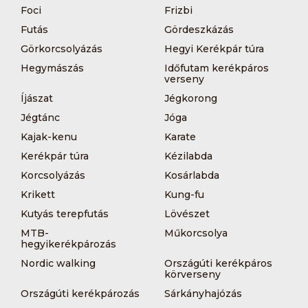
Foci
Frizbi
Futás
Gördeszkázás
Görkorcsolyázás
Hegyi Kerékpár túra
Hegymászás
Időfutam kerékpáros
verseny
Íjászat
Jégkorong
Jégtánc
Jóga
Kajak-kenu
Karate
Kerékpár túra
Kézilabda
Korcsolyázás
Kosárlabda
Krikett
Kung-fu
Kutyás terepfutás
Lövészet
MTB-
Műkorcsolya
hegyikerékpározás
Nordic walking
Országúti kerékpáros
körverseny
Országúti kerékpározás
Sárkányhajózás