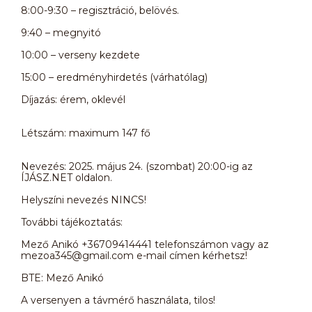
8:00-9:30 – regisztráció, belövés.
9:40 – megnyitó
10:00 – verseny kezdete
15:00 – eredményhirdetés (várhatólag)
Díjazás: érem, oklevél
Létszám: maximum 147 fő
Nevezés: 2025. május 24. (szombat) 20:00-ig az
ÍJÁSZ.NET oldalon.
Helyszíni nevezés NINCS!
További tájékoztatás:
Mező Anikó +36709414441 telefonszámon vagy az
mezoa345@gmail.com e-mail címen kérhetsz!
BTE: Mező Anikó
A versenyen a távmérő használata, tilos!