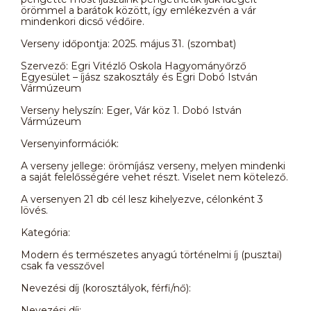
örömmel a barátok között, így emlékezvén a vár
mindenkori dicső védőire.
Verseny időpontja: 2025. május 31. (szombat)
Szervező: Egri Vitézlő Oskola Hagyományőrző
Egyesület – íjász szakosztály és Egri Dobó István
Vármúzeum
Verseny helyszín: Eger, Vár köz 1. Dobó István
Vármúzeum
Versenyinformációk:
A verseny jellege: örömíjász verseny, melyen mindenki
a saját felelősségére vehet részt. Viselet nem kötelező.
A versenyen 21 db cél lesz kihelyezve, célonként 3
lövés.
Kategória:
Modern és természetes anyagú történelmi íj (pusztai)
csak fa vesszővel
Nevezési díj (korosztályok, férfi/nő):
Nevezési díj: