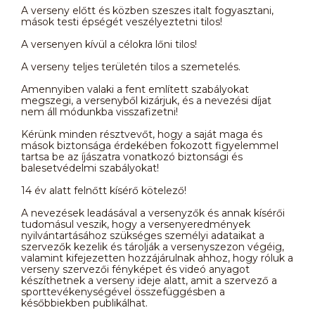
A verseny előtt és közben szeszes italt fogyasztani,
mások testi épségét veszélyeztetni tilos!
A versenyen kívül a célokra lőni tilos!
A verseny teljes területén tilos a szemetelés.
Amennyiben valaki a fent említett szabályokat
megszegi, a versenyből kizárjuk, és a nevezési díjat
nem áll módunkba visszafizetni!
Kérünk minden résztvevőt, hogy a saját maga és
mások biztonsága érdekében fokozott figyelemmel
tartsa be az íjászatra vonatkozó biztonsági és
balesetvédelmi szabályokat!
14 év alatt felnőtt kísérő kötelező!
A nevezések leadásával a versenyzők és annak kísérői
tudomásul veszik, hogy a versenyeredmények
nyilvántartásához szükséges személyi adataikat a
szervezők kezelik és tárolják a versenyszezon végéig,
valamint kifejezetten hozzájárulnak ahhoz, hogy róluk a
verseny szervezői fényképet és videó anyagot
készíthetnek a verseny ideje alatt, amit a szervező a
sporttevékenységével összefüggésben a
későbbiekben publikálhat.