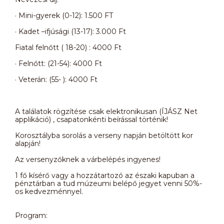
· Mini-gyerek (0-12): 1.500 FT
· Kadet –ifjúsági (13-17): 3.000 Ft
Fiatal felnőtt ( 18-20) : 4000 Ft
· Felnőtt: (21-54): 4000 Ft
· Veterán: (55- ): 4000 Ft
A találatok rögzítése csak elektronikusan (ÍJÁSZ Net
applikáció) , csapatonkénti beírással történik!
Korosztályba sorolás a verseny napján betöltött kor
alapján!
Az versenyzőknek a várbelépés ingyenes!
1 fő kísérő vagy a hozzátartozó az északi kapuban a
pénztárban a tud múzeumi belépő jegyet venni 50%-
os kedvezménnyel.
Program: