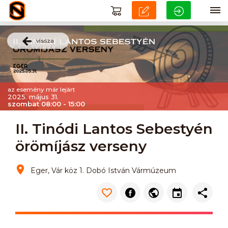
vissza
az esemény már lejárt
2025. május 31.
szombat 08:00 - 15:00
II. Tinódi Lantos Sebestyén
örömíjász verseny
Eger, Vár köz 1. Dobó István Vármúzeum