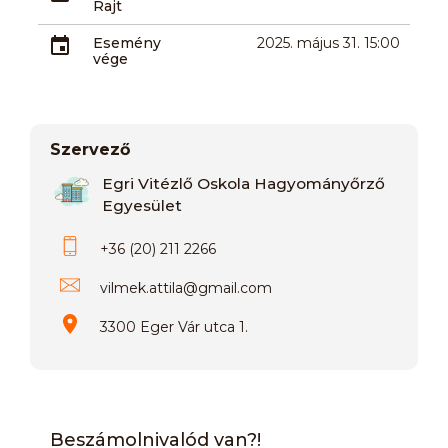
Rajt
Esemény
2025. május 31. 15:00
vége
Szervező
Egri Vitézlő Oskola Hagyományőrző
Egyesület
+36 (20) 211 2266
vilmek.attila
@
gmail.com
3300 Eger Vár utca 1.
Beszámolnivalód van?!