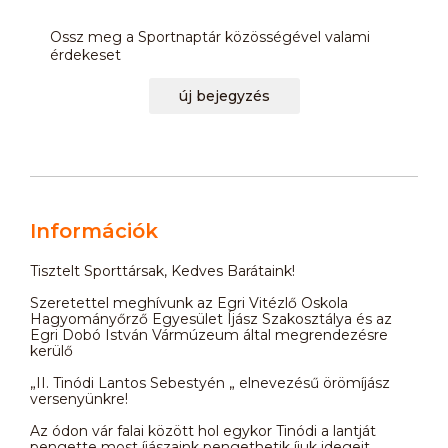
Ossz meg a Sportnaptár közösségével valami
érdekeset
új bejegyzés
Információk
Tisztelt Sporttársak, Kedves Barátaink!
Szeretettel meghívunk az Egri Vitézlő Oskola
Hagyományőrző Egyesület Íjász Szakosztálya és az
Egri Dobó István Vármúzeum által megrendezésre
kerülő
„II. Tinódi Lantos Sebestyén „ elnevezésű örömíjász
versenyünkre!
Az ódon vár falai között hol egykor Tinódi a lantját
pengette most íjászaink pengethetik íjuk idegeit