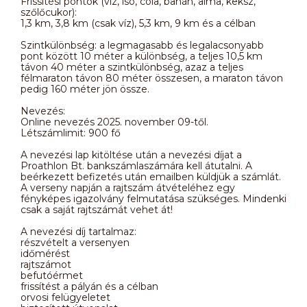
Frissítési pontok (víz, iso, cola, banán, alma, keksz,
szőlőcukor):
1,3 km, 3,8 km (csak víz), 5,3 km, 9 km és a célban
Szintkülönbség: a legmagasabb és legalacsonyabb
pont között 10 méter a különbség, a teljes 10,5 km
távon 40 méter a szintkülönbség, azaz a teljes
félmaraton távon 80 méter összesen, a maraton távon
pedig 160 méter jön össze.
Nevezés:
Online nevezés 2025. november 09-től.
Létszámlimit: 900 fő
A nevezési lap kitöltése után a nevezési díjat a
Proathlon Bt. bankszámlaszámára kell átutalni. A
beérkezett befizetés után emailben küldjük a számlát.
A verseny napján a rajtszám átvételéhez egy
fényképes igazolvány felmutatása szükséges. Mindenki
csak a saját rajtszámát vehet át!
A nevezési díj tartalmaz:
részvételt a versenyen
időmérést
rajtszámot
befutóérmet
frissítést a pályán és a célban
orvosi felügyeletet