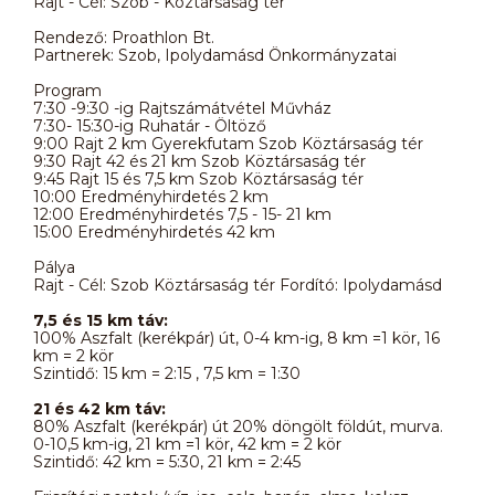
Rajt - Cél: Szob - Köztársaság tér
Rendező: Proathlon Bt.
Partnerek: Szob, Ipolydamásd Önkormányzatai
Program
7:30 -9:30 -ig Rajtszámátvétel Művház
7:30- 15:30-ig Ruhatár - Öltöző
9:00 Rajt 2 km Gyerekfutam Szob Köztársaság tér
9:30 Rajt 42 és 21 km Szob Köztársaság tér
9:45 Rajt 15 és 7,5 km Szob Köztársaság tér
10:00 Eredményhirdetés 2 km
12:00 Eredményhirdetés 7,5 - 15- 21 km
15:00 Eredményhirdetés 42 km
Pálya
Rajt - Cél: Szob Köztársaság tér Fordító: Ipolydamásd
7,5 és 15 km táv:
100% Aszfalt (kerékpár) út, 0-4 km-ig, 8 km =1 kör, 16
km = 2 kör
Szintidő: 15 km = 2:15 , 7,5 km = 1:30
21 és 42 km táv:
80% Aszfalt (kerékpár) út 20% döngölt földút, murva.
0-10,5 km-ig, 21 km =1 kör, 42 km = 2 kör
Szintidő: 42 km = 5:30, 21 km = 2:45