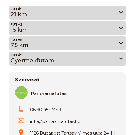
FUTÁS
21 km
FUTÁS
15 km
FUTÁS
7,5 km
FUTÁS
Gyermekfutam
Szervező
Panorámafutás
06 30 4527449
info
@
panoramafutas.hu
1126 Budapest Tartsay Vilmos utca 24. III