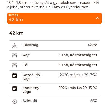
15 és 7,5 km-es táv is, sőt a gyerekek sem maradnak ki
a jóból, számunkra indul a 2 km-es Gyerekfutam!
FUTÁS
42 km
42 km
Távolság
42km
Rajt
Szob, Köztársaság tér
Cél
Szob, Köztársaság tér
Kezdő idő -
2026. március 29. 7:30
Rajt
Esemény
2026. március 29. 15:00
vége
Szintidő
5:30