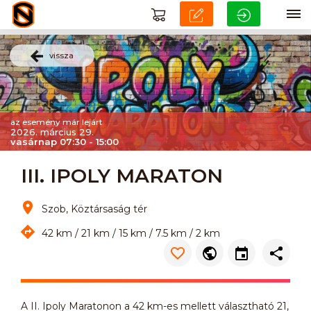
vissza
az esemény már lejárt
2026. március 29.
vasárnap 07:30 - 15:00
III. IPOLY MARATON
Szob, Köztársaság tér
42 km / 21 km / 15 km / 7.5 km / 2 km
A II. Ipoly Maratonon a 42 km-es mellett választható 21,