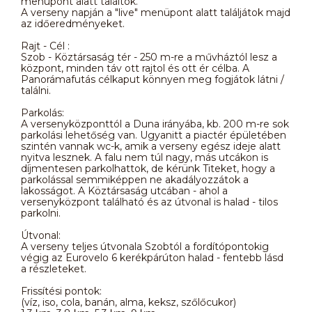
menüpont alatt találtok.
A verseny napján a "live" menüpont alatt találjátok majd
az időeredményeket.
Rajt - Cél :
Szob - Köztársaság tér - 250 m-re a művháztól lesz a
központ, minden táv ott rajtol és ott ér célba. A
Panorámafutás célkaput könnyen meg fogjátok látni /
találni.
Parkolás:
A versenyközponttól a Duna irányába, kb. 200 m-re sok
parkolási lehetőség van. Ugyanitt a piactér épületében
szintén vannak wc-k, amik a verseny egész ideje alatt
nyitva lesznek. A falu nem túl nagy, más utcákon is
díjmentesen parkolhattok, de kérünk Titeket, hogy a
parkolással semmiképpen ne akadályozzátok a
lakosságot. A Köztársaság utcában - ahol a
versenyközpont található és az útvonal is halad - tilos
parkolni.
Útvonal:
A verseny teljes útvonala Szobtól a fordítópontokig
végig az Eurovelo 6 kerékpárúton halad - fentebb lásd
a részleteket.
Frissítési pontok:
(víz, iso, cola, banán, alma, keksz, szőlőcukor)