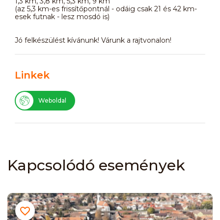
1,3 km, 3,8 km, 5,3 km, 9 km
(az 5,3 km-es frissítőpontnál - odáig csak 21 és 42 km-
esek futnak - lesz mosdó is)
Jó felkészülést kívánunk! Várunk a rajtvonalon!
Linkek
Weboldal
Kapcsolódó események