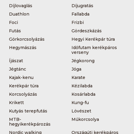
Díjlovaglás
Díjugratás
Duathlon
Fallabda
Foci
Frizbi
Futás
Gördeszkázás
Görkorcsolyázás
Hegyi Kerékpár túra
Hegymászás
Időfutam kerékpáros
verseny
Íjászat
Jégkorong
Jégtánc
Jóga
Kajak-kenu
Karate
Kerékpár túra
Kézilabda
Korcsolyázás
Kosárlabda
Krikett
Kung-fu
Kutyás terepfutás
Lövészet
MTB-
Műkorcsolya
hegyikerékpározás
Nordic walking
Országúti kerékpáros