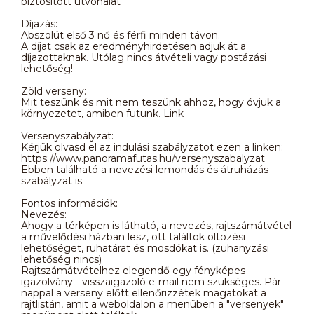
biztosított útvonalat
Díjazás:
Abszolút első 3 nő és férfi minden távon.
A díjat csak az eredményhirdetésen adjuk át a
díjazottaknak. Utólag nincs átvételi vagy postázási
lehetőség!
Zöld verseny:
Mit teszünk és mit nem teszünk ahhoz, hogy óvjuk a
környezetet, amiben futunk. Link
Versenyszabályzat:
Kérjük olvasd el az indulási szabályzatot ezen a linken:
https://www.panoramafutas.hu/versenyszabalyzat
Ebben található a nevezési lemondás és átruházás
szabályzat is.
Fontos információk:
Nevezés:
Ahogy a térképen is látható, a nevezés, rajtszámátvétel
a művelődési házban lesz, ott találtok öltözési
lehetőséget, ruhatárat és mosdókat is. (zuhanyzási
lehetőség nincs)
Rajtszámátvételhez elegendő egy fényképes
igazolvány - visszaigazoló e-mail nem szükséges. Pár
nappal a verseny előtt ellenőrizzétek magatokat a
rajtlistán, amit a weboldalon a menüben a "versenyek"