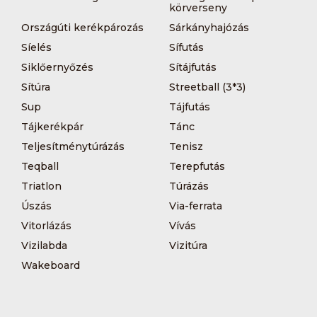
körverseny
Országúti kerékpározás
Sárkányhajózás
Síelés
Sífutás
Siklőernyőzés
Sítájfutás
Sítúra
Streetball (3*3)
Sup
Tájfutás
Tájkerékpár
Tánc
Teljesítménytúrázás
Tenisz
Teqball
Terepfutás
Triatlon
Túrázás
Úszás
Via-ferrata
Vitorlázás
Vívás
Vizilabda
Vizitúra
Wakeboard