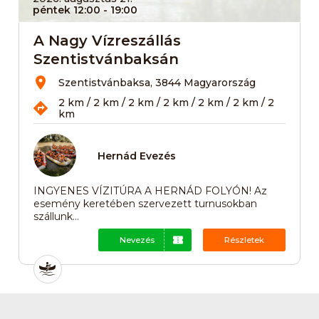
péntek 12:00
- 19:00
A Nagy Vízreszállás
Szentistvánbaksán
Szentistvánbaksa, 3844 Magyarország
2 km / 2 km / 2 km / 2 km / 2 km / 2 km / 2
km
Hernád Evezés
INGYENES VÍZITÚRA A HERNÁD FOLYÓN! Az
esemény keretében szervezett turnusokban
szállunk...
Nevezés
Részletek