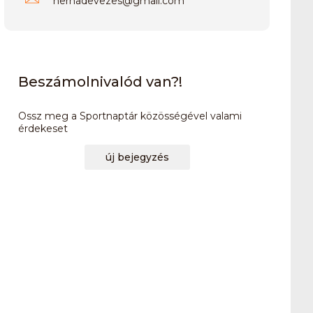
hernadevezes
@
gmail.com
Beszámolnivalód van?!
Ossz meg a Sportnaptár közösségével valami
érdekeset
új bejegyzés