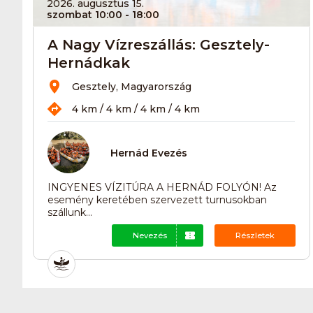
2026. augusztus 15.
szombat 10:00
- 18:00
A Nagy Vízreszállás: Gesztely-
Hernádkak
Gesztely, Magyarország
4 km / 4 km / 4 km / 4 km
Hernád Evezés
INGYENES VÍZITÚRA A HERNÁD FOLYÓN! Az
esemény keretében szervezett turnusokban
szállunk...
Nevezés
Részletek