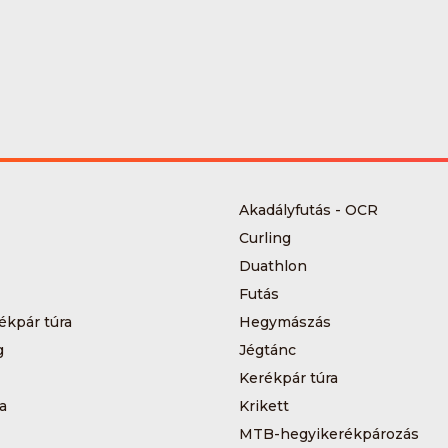
Akadályfutás - OCR
Curling
Duathlon
Futás
ékpár túra
Hegymászás
g
Jégtánc
Kerékpár túra
a
Krikett
MTB-hegyikerékpározás