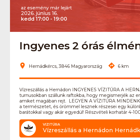
az esemény már lejárt
2026. június 16.
kedd 17:00 - 19:00
Ingyenes 2 órás élm
Hernádkércs, 3846 Magyarország
6 km
Vízreszállás a Hernádon INGYENES VÍZITÚRA A HERN
turnusokban szállunk raftokba, hogy megismerjék az em
amiket magában rejt. LEGYEN A VÍZITÚRA MINDENKIÉ!!! 
a természetet, és örömmel lesznek részesei egy különl
barátokkal vagy akár egyedül! Részvételi korhatár 4-10
VIZITÚRA
Vízreszállás a Hernádon Hernádk