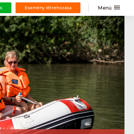
Menü
s
Esemény létrehozása