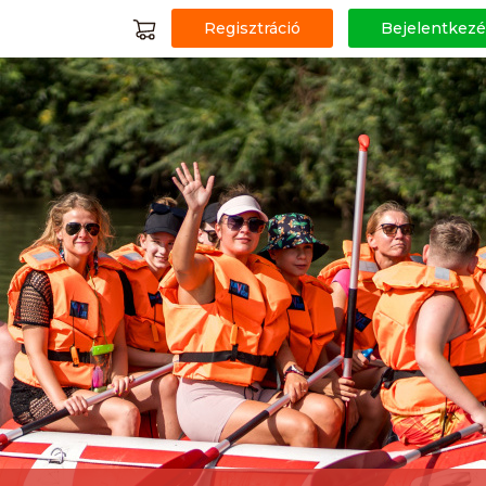
Regisztráció
Bejelentkezé