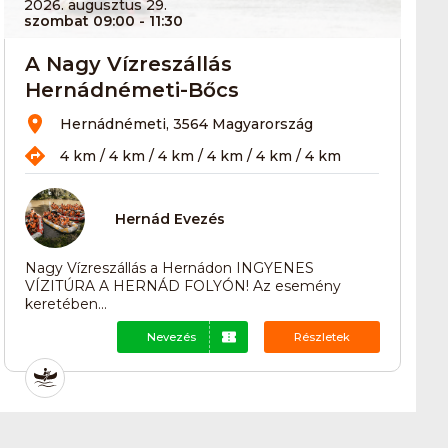
2026. augusztus 29.
szombat 09:00
- 11:30
A Nagy Vízreszállás
Hernádnémeti-Bőcs
Hernádnémeti, 3564 Magyarország
4 km / 4 km / 4 km / 4 km / 4 km / 4 km
Hernád Evezés
Nagy Vízreszállás a Hernádon INGYENES
VÍZITÚRA A HERNÁD FOLYÓN! Az esemény
keretében...
Nevezés
Részletek