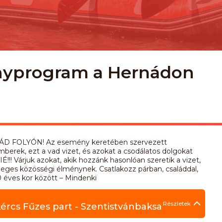
ényprogram a Hernádon
ÁD FOLYÓN! Az esemény keretében szervezett
berek, ezt a vad vizet, és azokat a csodálatos dolgokat
Várjuk azokat, akik hozzánk hasonlóan szeretik a vizet,
eges közösségi élménynek. Csatlakozz párban, családdal,
0 éves kor között – Mindenki
Részletek
ércs Fűzes part - Szentistvánbaksa