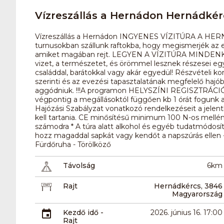
Vízreszállás a Hernádon Hernádkér
Vízreszállás a Hernádon INGYENES VÍZITÚRA A HER
turnusokban szállunk raftokba, hogy megismerjék az e
amiket magában rejt. LEGYEN A VÍZITÚRA MINDENKIÉ!!
vizet, a természetet, és örömmel lesznek részesei e
családdal, barátokkal vagy akár egyedül! Részvételi ko
szerinti és az evezési tapasztalatának megfelelő hajó
aggódniuk. !!!A programon HELYSZÍNI REGISZTRÁCIÓT kö
végpontig a megállásoktól függően kb 1 órát fogunk a víz
Hajózási Szabályzat vonatkozó rendelkezéseit a jele
kell tartania. CE minősítésű minimum 100 N-os mellén
számodra * A túra alatt alkohol és egyéb tudatmódosí
hozz magaddal sapkát vagy kendőt a napszúrás ellen - 
Fürdőruha - Törölköző
Távolság
6km
Rajt
Hernádkércs, 3846
Magyarország
Kezdő idő -
2026. június 16. 17:00
Rajt