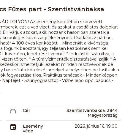
cs Fűzes part - Szentistvánbaksa
NÁD FOLYÓN! Az esemény keretében szervezett
mberek, ezt a vad vizet, és azokat a csodálatos dolgokat
! Várjuk azokat, akik hozzánk hasonlóan szeretik a
gy különleges közösségi élménynek. Csatlakozz párban,
rhatár 4-100 éves kor között – Mindenkit a kívánsága
ba fogunk beosztani, így teljesen kezdőknek sem kell
vetően, lehet részt venni!!!! * Indulástól számítva, a
en tölteni. * A túra vízimentők biztosításával zajlik. * A
ntkezéskor ismertetjük, ezeket minden résztvevőnek be
y használata kötelező, amelyet a helyszínen biztosítunk a
tók fogyasztása tilos. Praktikus tanácsok - Mindenképpen
Naptejet - Szúnyogriasztót - Vízbe lépő cipő, papucs -
Cél
Szentistvánbaksa, 3844
Magyarország
Esemény
2026. június 16. 19:00
vége