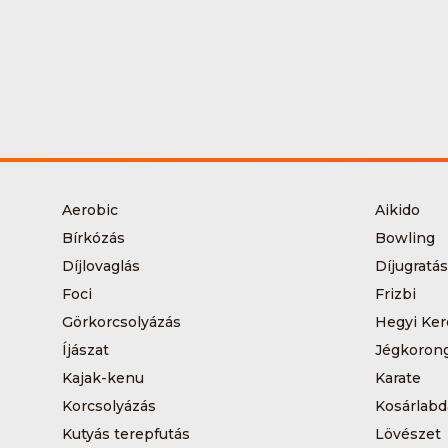
Aerobic
Aikido
Bírkózás
Bowling
Díjlovaglás
Díjugratás
Foci
Frizbi
Görkorcsolyázás
Hegyi Ker
Íjászat
Jégkoron
Kajak-kenu
Karate
Korcsolyázás
Kosárlabd
Kutyás terepfutás
Lövészet