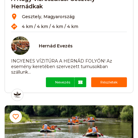
Hernádkak
Gesztely, Magyarország
4 km / 4 km / 4 km / 4 km
Hernád Evezés
INGYENES VÍZITÚRA A HERNÁD FOLYÓN! Az
esemény keretében szervezett turnusokban
szállunk...
Nevezés
Részletek