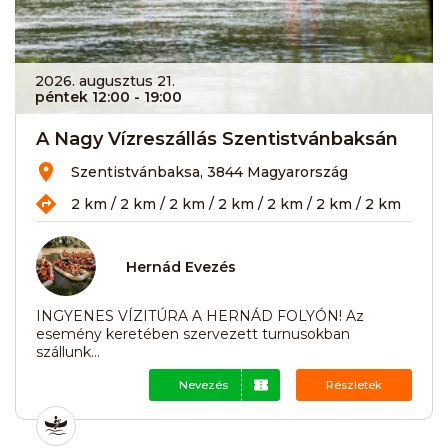
2026. augusztus 21.
péntek 12:00
- 19:00
A Nagy Vízreszállás Szentistvánbaksán
Szentistvánbaksa, 3844 Magyarország
2 km / 2 km / 2 km / 2 km / 2 km / 2 km / 2 km
Hernád Evezés
INGYENES VÍZITÚRA A HERNÁD FOLYÓN! Az
esemény keretében szervezett turnusokban
szállunk...
Nevezés
Részletek