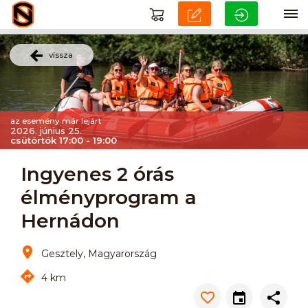
vissza
az esemény már lejárt
2026. június 25.
csütörtök 17:00 - 19:00
Ingyenes 2 órás
élményprogram a
Hernádon
Gesztely, Magyarország
4 km