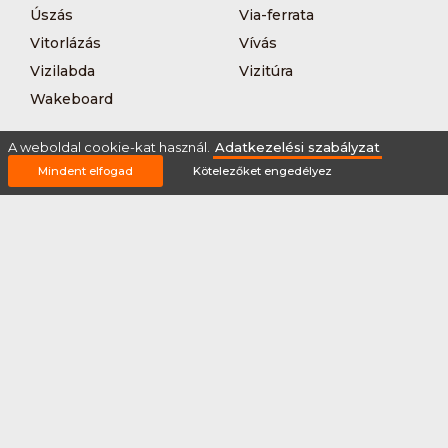
Úszás
Via-ferrata
Vitorlázás
Vívás
Vizilabda
Vizitúra
Wakeboard
A weboldal cookie-kat használ.
Adatkezelési szabályzat
Mindent elfogad
Kötelezőket engedélyez
Rólunk
Szervezőknek / Egyesületeknek
Marketing ajánlat
Adatkezelési szabályzat
Általános Szerződési Feltételek
Impresszum
Bővítmények
Partnereink
2026 © Minden jog fenntartva Sportnaptar.hu Nonprofit Kft.