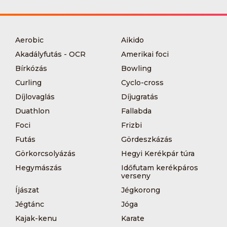
Aerobic
Aikido
Akadályfutás - OCR
Amerikai foci
Bírkózás
Bowling
Curling
Cyclo-cross
Díjlovaglás
Díjugratás
Duathlon
Fallabda
Foci
Frizbi
Futás
Gördeszkázás
Görkorcsolyázás
Hegyi Kerékpár túra
Hegymászás
Időfutam kerékpáros
verseny
Íjászat
Jégkorong
Jégtánc
Jóga
Kajak-kenu
Karate