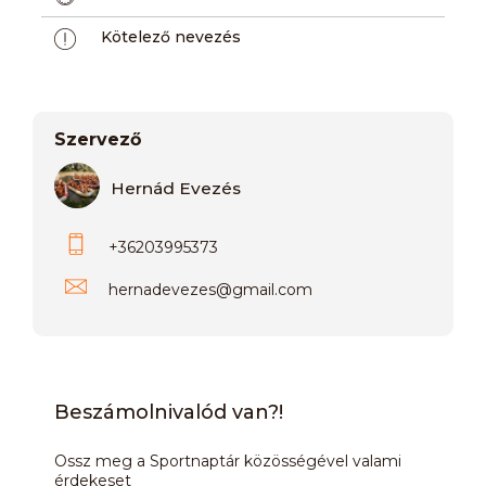
Kötelező nevezés
Szervező
Hernád Evezés
+36203995373
hernadevezes
@
gmail.com
Beszámolnivalód van?!
Ossz meg a Sportnaptár közösségével valami
érdekeset