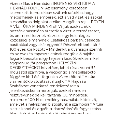
Vízreszállás a Hernádon INGYENES VÍZITÚRA A
HERNÁD FOLYÓN! Az esemény keretében
szervezett turnusokban szállunk raftokba, hogy
megismerjék az emberek, ezt a vad vizet, és azokat
a csodálatos dolgokat amiket magában rejt. LEGYEN
A VÍZITÚRA MINDENKIÉ!!! Várjuk azokat, akik
hozzánk hasonlóan szeretik a vizet, a természetet,
és örömmel lesznek részesei egy különleges
közösségi élménynek. Csatlakozz párban, családdal,
barátokkal vagy akár egyedül! Részvételi korhatár 4-
100 éves kor között – Mindenkit a kívánsága szerinti
és az evezési tapasztalatának megfelelő hajóba
fogunk beosztani, így teljesen kezdőknek sem kell
aggódniuk. !!!A programon HELYSZÍNI
REGISZTRÁCIÓT követően, lehet részt venni!!!! *
Indulástól számítva, a végpontig a megállásoktól
függően kb 1 órát fogunk a vízen tölteni. * A túra
vízimentők biztosításával zajlik. * A Hajózási
Szabályzat vonatkozó rendelkezéseit a
jelentkezéskor ismertetjük, ezeket minden
résztvevőnek be kell tartania. CE minősítésű
minimum 100 N-os mellény használata kötelező,
amelyet a helyszínen biztosítunk a számodra * A túra
alatt alkohol és egyéb tudatmódosítók fogyasztása
tilos. Praktikus tanácsok - Mindenképpen hozz