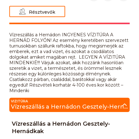
Résztvevők
Vízreszállás a Hernádon INGYENES VÍZITÚRA A
HERNÁD FOLYÓN! Az esemény keretében szervezett
turnusokban szállunk raftokba, hogy megismerjék az
emberek, ezt a vad vizet, és azokat a csodálatos
dolgokat amiket magában rejt. LEGYEN A VÍZITÚRA
MINDENKIÉ!!! Várjuk azokat, akik hozzánk hasonlóan
szeretik a vizet, a természetet, és örömmel lesznek
részesei egy különleges közösségi élménynek.
Csatlakozz párban, családdal, barátokkal vagy akár
egyedül! Részvételi korhatár 4-100 éves kor között –
Mindenki
VIZITÚRA
Vízreszállás a Hernádon Gesztely-Hernádkak
Vízreszállás a Hernádon Gesztely-
Hernádkak