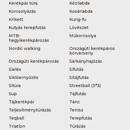
Kerékpár túra
Kézilabda
Korcsolyázás
Kosárlabda
Krikett
Kung-fu
Kutyás terepfutás
Lövészet
MTB-
Műkorcsolya
hegyikerékpározás
Nordic walking
Országúti kerékpáros
körverseny
Országúti kerékpározás
Sárkányhajózás
Síelés
Sífutás
Siklőernyőzés
Sítájfutás
Sítúra
Streetball (3*3)
Sup
Tájfutás
Tájkerékpár
Tánc
Teljesítménytúrázás
Tenisz
Teqball
Terepfutás
Triatlon
Túrázás