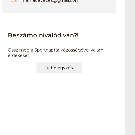
hernadevezes
@
gmail.com
Beszámolnivalód van?!
Ossz meg a Sportnaptár közösségével valami
érdekeset
új bejegyzés