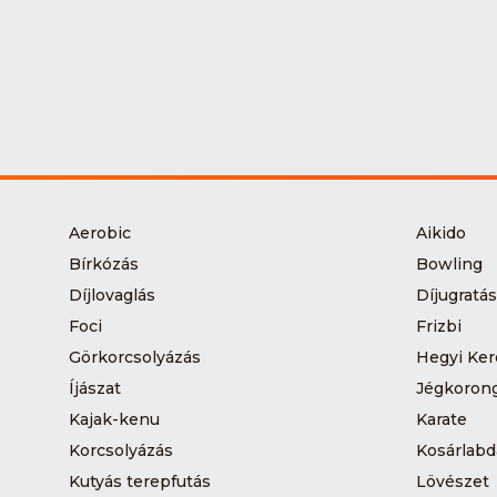
Aerobic
Aikido
Bírkózás
Bowling
Díjlovaglás
Díjugratás
Foci
Frizbi
Görkorcsolyázás
Hegyi Ker
Íjászat
Jégkoron
Kajak-kenu
Karate
Korcsolyázás
Kosárlabd
Kutyás terepfutás
Lövészet