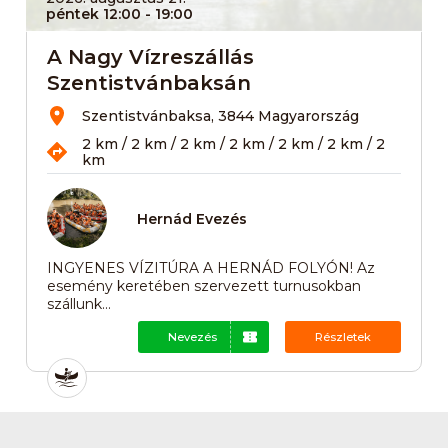
péntek 12:00
- 19:00
A Nagy Vízreszállás
Szentistvánbaksán
Szentistvánbaksa, 3844 Magyarország
2 km / 2 km / 2 km / 2 km / 2 km / 2 km / 2
km
Hernád Evezés
INGYENES VÍZITÚRA A HERNÁD FOLYÓN! Az
esemény keretében szervezett turnusokban
szállunk...
Nevezés
Részletek