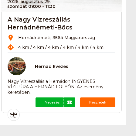
2026. augusztus 29.
szombat 09:00
- 11:30
A Nagy Vízreszállás
Hernádnémeti-Bőcs
Hernádnémeti, 3564 Magyarország
4 km / 4 km / 4 km / 4 km / 4 km / 4 km
Hernád Evezés
Nagy Vízreszállás a Hernádon INGYENES
VÍZITÚRA A HERNÁD FOLYÓN! Az esemény
keretében...
Nevezés
Részletek