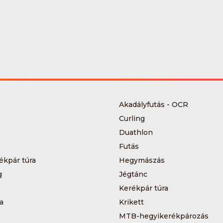
Akadályfutás - OCR
Curling
Duathlon
Futás
ékpár túra
Hegymászás
g
Jégtánc
Kerékpár túra
a
Krikett
MTB-hegyikerékpározás