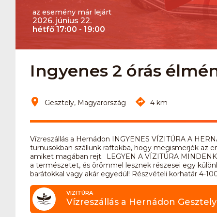
az esemény már lejárt
2026. június 22.
hétfő 17:00 - 19:00
Ingyenes 2 órás élm
Gesztely, Magyarország
4 km
Vízreszállás a Hernádon INGYENES VÍZITÚRA A HERN
turnusokban szállunk raftokba, hogy megismerjék az em
amiket magában rejt. LEGYEN A VÍZITÚRA MINDENKIÉ!!! 
a természetet, és örömmel lesznek részesei egy különl
barátokkal vagy akár egyedül! Részvételi korhatár 4-10
VIZITÚRA
Vízreszállás a Hernádon Gesztel