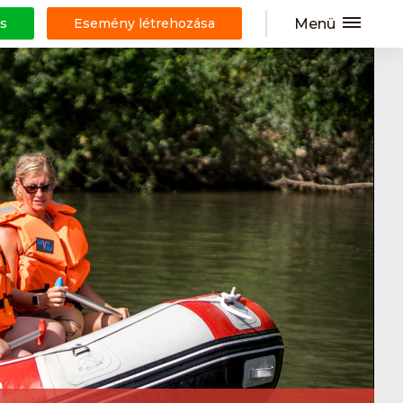
Menü
s
Esemény létrehozása