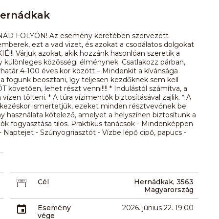
Hernádkak
NÁD FOLYÓN! Az esemény keretében szervezett
mberek, ezt a vad vizet, és azokat a csodálatos dolgokat
! Várjuk azokat, akik hozzánk hasonlóan szeretik a
gy különleges közösségi élménynek. Csatlakozz párban,
rhatár 4-100 éves kor között – Mindenkit a kívánsága
ba fogunk beosztani, így teljesen kezdőknek sem kell
vetően, lehet részt venni!!!! * Indulástól számítva, a
en tölteni. * A túra vízimentők biztosításával zajlik. * A
ntkezéskor ismertetjük, ezeket minden résztvevőnek be
y használata kötelező, amelyet a helyszínen biztosítunk a
tók fogyasztása tilos. Praktikus tanácsok - Mindenképpen
Naptejet - Szúnyogriasztót - Vízbe lépő cipő, papucs -
Cél
Hernádkak, 3563
Magyarország
Esemény
2026. június 22. 19:00
vége