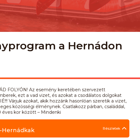
ényprogram a Hernádon
ÁD FOLYÓN! Az esemény keretében szervezett
berek, ezt a vad vizet, és azokat a csodálatos dolgokat
Várjuk azokat, akik hozzánk hasonlóan szeretik a vizet,
eges közösségi élménynek. Csatlakozz párban, családdal,
0 éves kor között – Mindenki
Részletek
y-Hernádkak