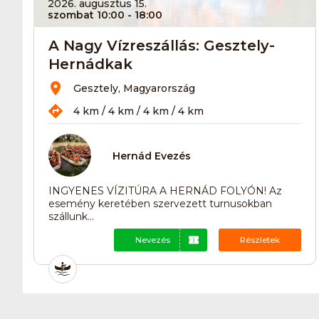
2026. augusztus 15.
szombat 10:00
- 18:00
A Nagy Vízreszállás: Gesztely-
Hernádkak
Gesztely, Magyarország
4 km / 4 km / 4 km / 4 km
Hernád Evezés
INGYENES VÍZITÚRA A HERNÁD FOLYÓN! Az
esemény keretében szervezett turnusokban
szállunk...
Nevezés
Részletek