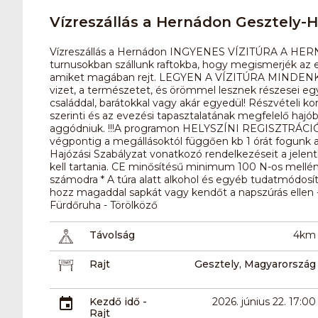
Vízreszállás a Hernádon Gesztely-
Vízreszállás a Hernádon INGYENES VÍZITÚRA A HER
turnusokban szállunk raftokba, hogy megismerjék az e
amiket magában rejt. LEGYEN A VÍZITÚRA MINDENKIÉ!!
vizet, a természetet, és örömmel lesznek részesei e
családdal, barátokkal vagy akár egyedül! Részvételi ko
szerinti és az evezési tapasztalatának megfelelő hajó
aggódniuk. !!!A programon HELYSZÍNI REGISZTRÁCIÓT kö
végpontig a megállásoktól függően kb 1 órát fogunk a víz
Hajózási Szabályzat vonatkozó rendelkezéseit a jele
kell tartania. CE minősítésű minimum 100 N-os mellén
számodra * A túra alatt alkohol és egyéb tudatmódosí
hozz magaddal sapkát vagy kendőt a napszúrás ellen - 
Fürdőruha - Törölköző
Távolság
4km
Rajt
Gesztely, Magyarország
Kezdő idő -
2026. június 22. 17:00
Rajt