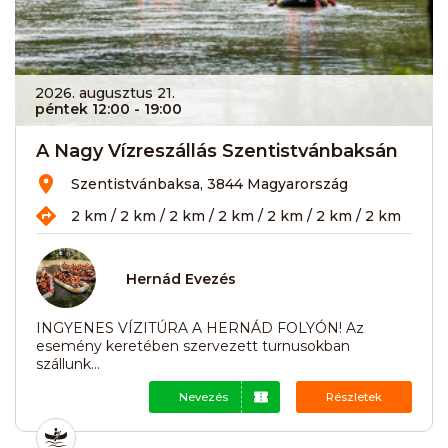
2026. augusztus 21.
péntek 12:00
- 19:00
A Nagy Vízreszállás Szentistvánbaksán
Szentistvánbaksa, 3844 Magyarország
2 km / 2 km / 2 km / 2 km / 2 km / 2 km / 2 km
Hernád Evezés
INGYENES VÍZITÚRA A HERNÁD FOLYÓN! Az
esemény keretében szervezett turnusokban
szállunk...
Nevezés
Részletek