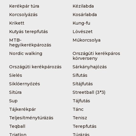
Kerékpár túra
Kézilabda
Korcsolyázás
Kosárlabda
Krikett
Kung-fu
Kutyás terepfutás
Lövészet
MTB-
Műkorcsolya
hegyikerékpározás
Nordic walking
Országúti kerékpáros
körverseny
Országúti kerékpározás
Sárkányhajózás
Síelés
Sífutás
Siklőernyőzés
Sítájfutás
Sítúra
Streetball (3*3)
Sup
Tájfutás
Tájkerékpár
Tánc
Teljesítménytúrázás
Tenisz
Teqball
Terepfutás
Triatlon
Túrázás