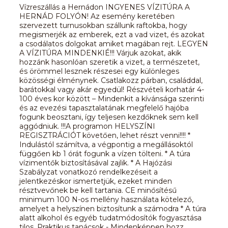
Vízreszállás a Hernádon INGYENES VÍZITÚRA A
HERNÁD FOLYÓN! Az esemény keretében
szervezett turnusokban szállunk raftokba, hogy
megismerjék az emberek, ezt a vad vizet, és azokat
a csodálatos dolgokat amiket magában rejt. LEGYEN
A VÍZITÚRA MINDENKIÉ!!! Várjuk azokat, akik
hozzánk hasonlóan szeretik a vizet, a természetet,
és örömmel lesznek részesei egy különleges
közösségi élménynek. Csatlakozz párban, családdal,
barátokkal vagy akár egyedül! Részvételi korhatár 4-
100 éves kor között – Mindenkit a kívánsága szerinti
és az evezési tapasztalatának megfelelő hajóba
fogunk beosztani, így teljesen kezdőknek sem kell
aggódniuk. !!!A programon HELYSZÍNI
REGISZTRÁCIÓT követően, lehet részt venni!!!! *
Indulástól számítva, a végpontig a megállásoktól
függően kb 1 órát fogunk a vízen tölteni. * A túra
vízimentők biztosításával zajlik. * A Hajózási
Szabályzat vonatkozó rendelkezéseit a
jelentkezéskor ismertetjük, ezeket minden
résztvevőnek be kell tartania. CE minősítésű
minimum 100 N-os mellény használata kötelező,
amelyet a helyszínen biztosítunk a számodra * A túra
alatt alkohol és egyéb tudatmódosítók fogyasztása
tilos. Praktikus tanácsok - Mindenképpen hozz