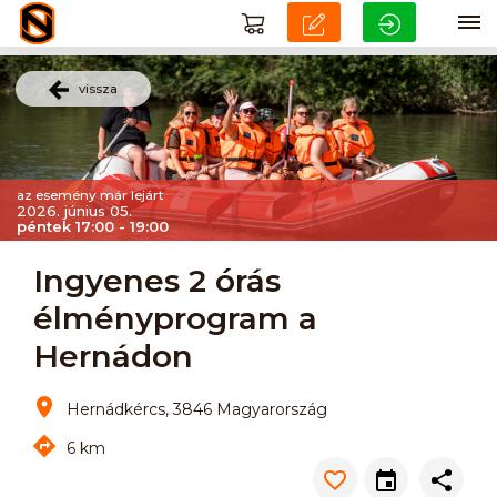
vissza
az esemény már lejárt
2026. június 05.
péntek 17:00 - 19:00
Ingyenes 2 órás
élményprogram a
Hernádon
Hernádkércs, 3846 Magyarország
6 km