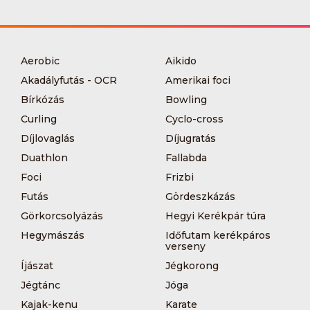
Aerobic
Aikido
Akadályfutás - OCR
Amerikai foci
Bírkózás
Bowling
Curling
Cyclo-cross
Díjlovaglás
Díjugratás
Duathlon
Fallabda
Foci
Frizbi
Futás
Gördeszkázás
Görkorcsolyázás
Hegyi Kerékpár túra
Hegymászás
Időfutam kerékpáros
verseny
Íjászat
Jégkorong
Jégtánc
Jóga
Kajak-kenu
Karate