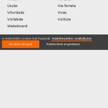
Úszás
Via-ferrata
Vitorlázás
Vívás
Vizilabda
Vizitúra
Wakeboard
A weboldal cookie-kat használ.
Adatkezelési szabályzat
Mindent elfogad
Kötelezőket engedélyez
Rólunk
Szervezőknek / Egyesületeknek
Marketing ajánlat
Adatkezelési szabályzat
Általános Szerződési Feltételek
Impresszum
Bővítmények
Partnereink
2026 © Minden jog fenntartva Sportnaptar.hu Nonprofit Kft.