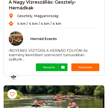
A Nagy Vízreszállás: Gesztely-
Hernádkak
Gesztely, Magyarország
4 km / 4 km / 4 km / 4 km
Hernád Evezés
INGYENES VÍZITÚRA A HERNÁD FOLYÓN! Az
esemény keretében szervezett turnusokban
szállunk...
Nevezés
Részletek