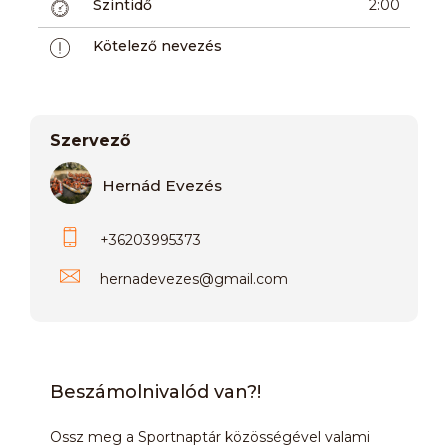
Szintidő
2:00
Kötelező nevezés
Szervező
Hernád Evezés
+36203995373
hernadevezes
@
gmail.com
Beszámolnivalód van?!
Ossz meg a Sportnaptár közösségével valami