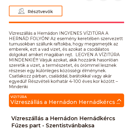
Résztvevők
Vízreszállás a Hernádon INGYENES VÍZITÚRA A
HERNÁD FOLYÓN! Az esemény keretében szervezett
turnusokban szállunk raftokba, hogy megismerjék az
emberek, ezt a vad vizet, és azokat a csodálatos
dolgokat amiket magában rejt. LEGYEN A VÍZITÚRA
MINDENKIÉ!!! Várjuk azokat, akik hozzánk hasonlóan
szeretik a vizet, a természetet, és örömmel lesznek
részesei egy különleges közösségi élménynek.
Csatlakozz párban, családdal, barátokkal vagy akár
egyedül! Részvételi korhatár 4-100 éves kor között –
Mindenki
VIZITÚRA
Vízreszállás a Hernádon Hernádkércs Fűzes part - Szentistvánbaksa
Vízreszállás a Hernádon Hernádkércs
Fűzes part - Szentistvánbaksa