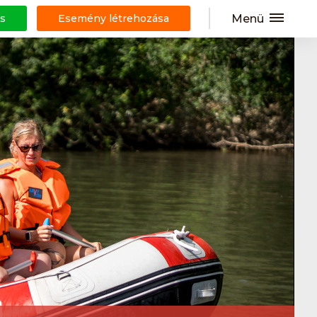
Menü
s
Esemény létrehozása