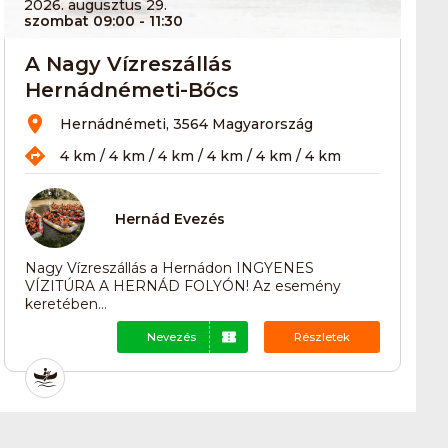
2026. augusztus 29.
szombat 09:00
- 11:30
A Nagy Vízreszállás
Hernádnémeti-Bőcs
Hernádnémeti, 3564 Magyarország
4 km / 4 km / 4 km / 4 km / 4 km / 4 km
Hernád Evezés
Nagy Vízreszállás a Hernádon INGYENES
VÍZITÚRA A HERNÁD FOLYÓN! Az esemény
keretében...
Nevezés
Részletek