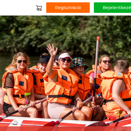
Regisztráció
Bejelentkezé