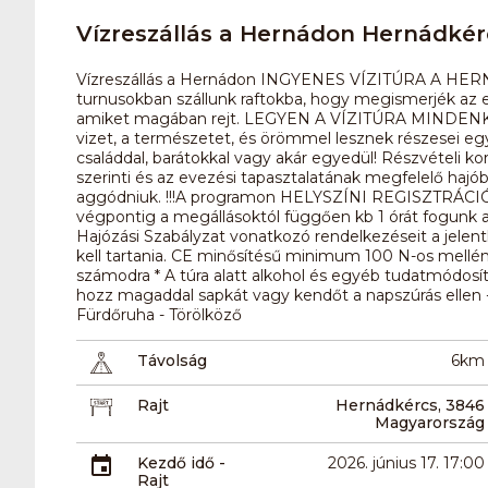
Vízreszállás a Hernádon Hernádkér
Vízreszállás a Hernádon INGYENES VÍZITÚRA A HER
turnusokban szállunk raftokba, hogy megismerjék az e
amiket magában rejt. LEGYEN A VÍZITÚRA MINDENKIÉ!!
vizet, a természetet, és örömmel lesznek részesei e
családdal, barátokkal vagy akár egyedül! Részvételi ko
szerinti és az evezési tapasztalatának megfelelő hajó
aggódniuk. !!!A programon HELYSZÍNI REGISZTRÁCIÓT kö
végpontig a megállásoktól függően kb 1 órát fogunk a víz
Hajózási Szabályzat vonatkozó rendelkezéseit a jele
kell tartania. CE minősítésű minimum 100 N-os mellén
számodra * A túra alatt alkohol és egyéb tudatmódosí
hozz magaddal sapkát vagy kendőt a napszúrás ellen - 
Fürdőruha - Törölköző
Távolság
6km
Rajt
Hernádkércs, 3846
Magyarország
Kezdő idő -
2026. június 17. 17:00
Rajt