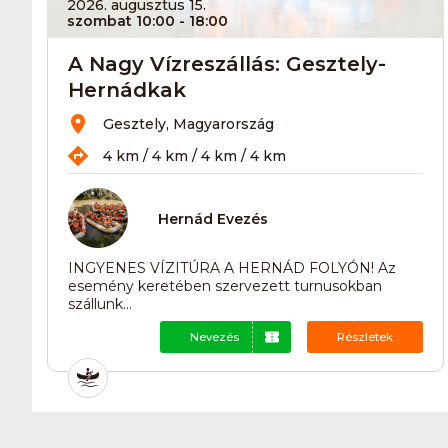
2026. augusztus 15.
szombat 10:00
- 18:00
A Nagy Vízreszállás: Gesztely-
Hernádkak
Gesztely, Magyarország
4 km / 4 km / 4 km / 4 km
Hernád Evezés
INGYENES VÍZITÚRA A HERNÁD FOLYÓN! Az
esemény keretében szervezett turnusokban
szállunk...
Nevezés
Részletek