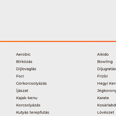
Aerobic
Aikido
Bírkózás
Bowling
Díjlovaglás
Díjugratás
Foci
Frizbi
Görkorcsolyázás
Hegyi Ker
Íjászat
Jégkoron
Kajak-kenu
Karate
Korcsolyázás
Kosárlabd
Kutyás terepfutás
Lövészet