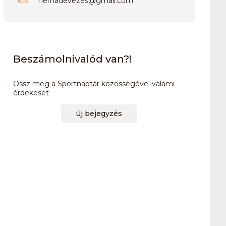
hernadevezes
@
gmail.com
Beszámolnivalód van?!
Ossz meg a Sportnaptár közösségével valami
érdekeset
új bejegyzés