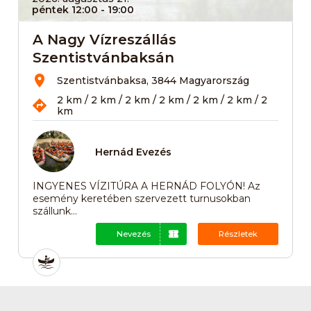
péntek 12:00
- 19:00
A Nagy Vízreszállás
Szentistvánbaksán
Szentistvánbaksa, 3844 Magyarország
2 km / 2 km / 2 km / 2 km / 2 km / 2 km / 2
km
Hernád Evezés
INGYENES VÍZITÚRA A HERNÁD FOLYÓN! Az
esemény keretében szervezett turnusokban
szállunk...
Nevezés
Részletek