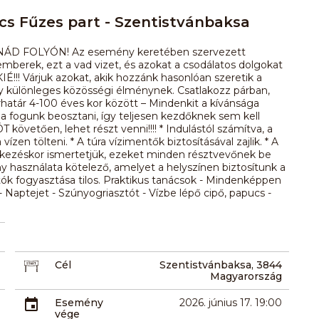
cs Fűzes part - Szentistvánbaksa
NÁD FOLYÓN! Az esemény keretében szervezett
mberek, ezt a vad vizet, és azokat a csodálatos dolgokat
! Várjuk azokat, akik hozzánk hasonlóan szeretik a
gy különleges közösségi élménynek. Csatlakozz párban,
rhatár 4-100 éves kor között – Mindenkit a kívánsága
ba fogunk beosztani, így teljesen kezdőknek sem kell
vetően, lehet részt venni!!!! * Indulástól számítva, a
en tölteni. * A túra vízimentők biztosításával zajlik. * A
ntkezéskor ismertetjük, ezeket minden résztvevőnek be
y használata kötelező, amelyet a helyszínen biztosítunk a
tók fogyasztása tilos. Praktikus tanácsok - Mindenképpen
Naptejet - Szúnyogriasztót - Vízbe lépő cipő, papucs -
Cél
Szentistvánbaksa, 3844
Magyarország
Esemény
2026. június 17. 19:00
vége