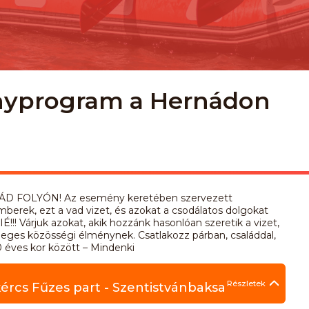
ényprogram a Hernádon
ÁD FOLYÓN! Az esemény keretében szervezett
berek, ezt a vad vizet, és azokat a csodálatos dolgokat
Várjuk azokat, akik hozzánk hasonlóan szeretik a vizet,
eges közösségi élménynek. Csatlakozz párban, családdal,
0 éves kor között – Mindenki
Részletek
ércs Fűzes part - Szentistvánbaksa