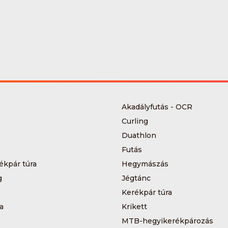
Akadályfutás - OCR
Curling
Duathlon
Futás
ékpár túra
Hegymászás
g
Jégtánc
Kerékpár túra
a
Krikett
MTB-hegyikerékpározás