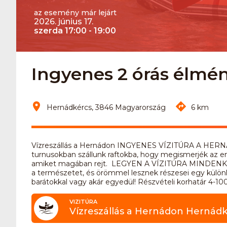
az esemény már lejárt
2026. június 17.
szerda 17:00 - 19:00
Ingyenes 2 órás élm
Hernádkércs, 3846 Magyarország
6 km
Vízreszállás a Hernádon INGYENES VÍZITÚRA A HERN
turnusokban szállunk raftokba, hogy megismerjék az em
amiket magában rejt. LEGYEN A VÍZITÚRA MINDENKIÉ!!! 
a természetet, és örömmel lesznek részesei egy különl
barátokkal vagy akár egyedül! Részvételi korhatár 4-10
VIZITÚRA
Vízreszállás a Hernádon Hernádk