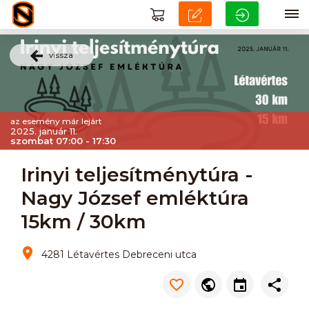
vissza
az esemény már lejárt
2025. január 11.
szombat 07:00 - 17:30
Irinyi teljesítménytúra -
Nagy József emléktúra
15km / 30km
4281 Létavértes Debreceni utca