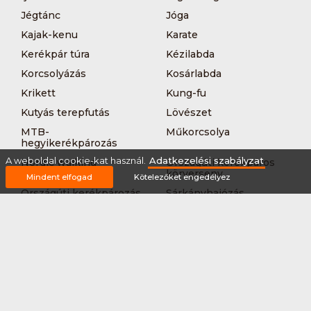
Jégtánc
Jóga
Kajak-kenu
Karate
Kerékpár túra
Kézilabda
Korcsolyázás
Kosárlabda
Krikett
Kung-fu
Kutyás terepfutás
Lövészet
MTB-
Műkorcsolya
hegyikerékpározás
A weboldal cookie-kat használ.
Adatkezelési szabályzat
Nordic walking
Országúti kerékpáros
körverseny
Mindent elfogad
Kötelezőket engedélyez
Országúti kerékpározás
Sárkányhajózás
Síelés
Sífutás
Siklőernyőzés
Sítájfutás
Sítúra
Streetball (3*3)
Sup
Tájfutás
Tájkerékpár
Tánc
Teljesítménytúrázás
Tenisz