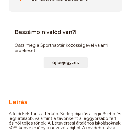
Beszámolnivalód van?!
Ossz meg a Sportnaptár közösségével valami
érdekeset
új bejegyzés
Leírás
Alföldi kék turista térkép. Serleg dijazás a legidősebb és
legfiatalabb, valamint a távonként a leggyorsabb férfi
és női teljesitőnek. A Létavértesi általános iskolásoknak
50% kedvezmény a nevezési dijból. A rövidebb táv a