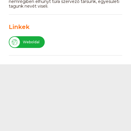
nemrégiben elhunyt túra szervező társunk, egyesületi
tagunk nevét viseli.
Linkek
Weboldal