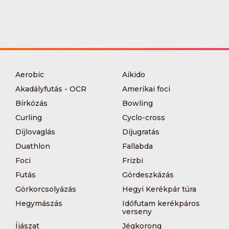
Aerobic
Aikido
Akadályfutás - OCR
Amerikai foci
Bírkózás
Bowling
Curling
Cyclo-cross
Díjlovaglás
Díjugratás
Duathlon
Fallabda
Foci
Frizbi
Futás
Gördeszkázás
Görkorcsolyázás
Hegyi Kerékpár túra
Hegymászás
Időfutam kerékpáros
verseny
Íjászat
Jégkorong