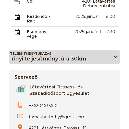
Cél
4281 Létavértes
Debreceni utca
Kezdő idő -
2025. január 11. 8:00
Rajt
Esemény
2025. január 11. 17:30
vége
TELJESÍTMÉNYTÚRÁZÁS
Irinyi teljesítménytúra 30km
Szervező
Létavértesi Fittness- és
Szabadidősport Egyesület
+36204636610
tamas.bertothy
@
gmail.com
4281 Létavértes, Baross u. 15.