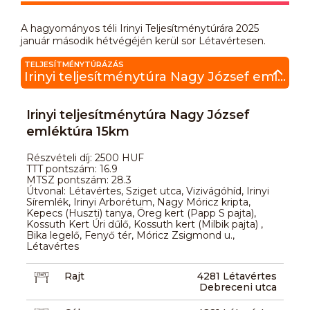
A hagyományos téli Irinyi Teljesítménytúrára 2025
január második hétvégéjén kerül sor Létavértesen.
TELJESÍTMÉNYTÚRÁZÁS
Irinyi teljesítménytúra Nagy József emléktúra 15km
Irinyi teljesítménytúra Nagy József
emléktúra 15km
Részvételi díj: 2500 HUF
TTT pontszám: 16.9
MTSZ pontszám: 28.3
Útvonal: Létavértes, Sziget utca, Vizivágóhíd, Irinyi
Síremlék, Irinyi Arborétum, Nagy Móricz kripta,
Kepecs (Huszti) tanya, Öreg kert (Papp S pajta),
Kossuth Kert Úri dűlő, Kossuth kert (Milbik pajta) ,
Bika legelő, Fenyő tér, Móricz Zsigmond u.,
Létavértes
Rajt
4281 Létavértes
Debreceni utca