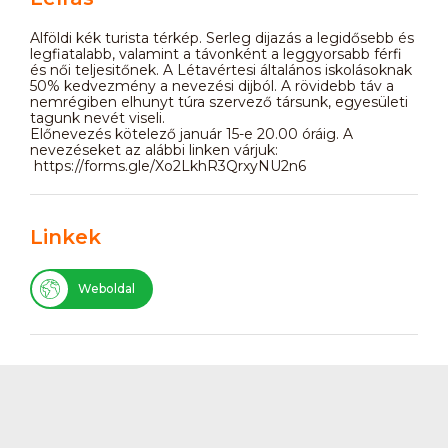
Alföldi kék turista térkép. Serleg dijazás a legidősebb és
legfiatalabb, valamint a távonként a leggyorsabb férfi
és női teljesitőnek. A Létavértesi általános iskolásoknak
50% kedvezmény a nevezési dijból. A rövidebb táv a
nemrégiben elhunyt túra szervező társunk, egyesületi
tagunk nevét viseli.
Előnevezés kötelező január 15-e 20.00 óráig. A
nevezéseket az alábbi linken várjuk:
https://forms.gle/Xo2LkhR3QrxyNU2n6
Linkek
Weboldal