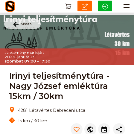
vissza
az esemény már lejárt
2026. január 17.
szombat 07:00 - 17:30
Irinyi teljesítménytúra -
Nagy József emléktúra
15km / 30km
4281 Létavértes Debreceni utca
15 km / 30 km