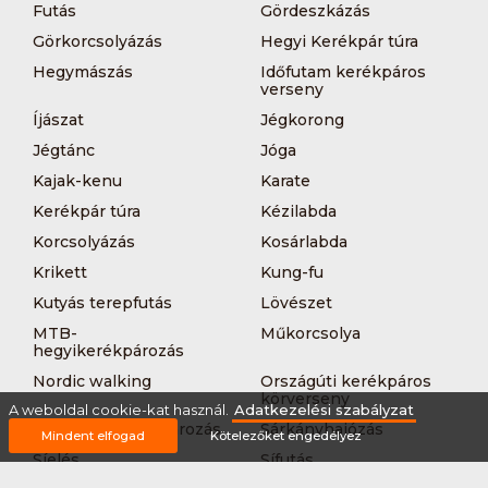
Futás
Gördeszkázás
Görkorcsolyázás
Hegyi Kerékpár túra
Hegymászás
Időfutam kerékpáros
verseny
Íjászat
Jégkorong
Jégtánc
Jóga
Kajak-kenu
Karate
Kerékpár túra
Kézilabda
Korcsolyázás
Kosárlabda
Krikett
Kung-fu
Kutyás terepfutás
Lövészet
MTB-
Műkorcsolya
hegyikerékpározás
Nordic walking
Országúti kerékpáros
körverseny
A weboldal cookie-kat használ.
Adatkezelési szabályzat
Országúti kerékpározás
Sárkányhajózás
Mindent elfogad
Kötelezőket engedélyez
Síelés
Sífutás