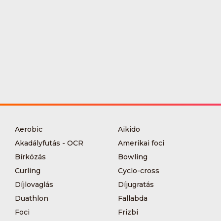
Aerobic
Aikido
Akadályfutás - OCR
Amerikai foci
Bírkózás
Bowling
Curling
Cyclo-cross
Díjlovaglás
Díjugratás
Duathlon
Fallabda
Foci
Frizbi