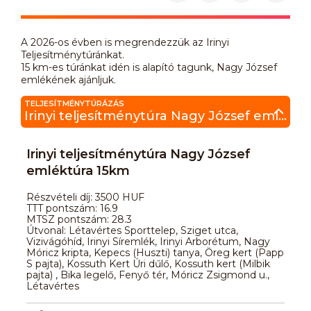
A 2026-os évben is megrendezzük az Irinyi
Teljesítménytúránkat.
15 km-es túránkat idén is alapító tagunk, Nagy József
emlékének ajánljuk.
TELJESÍTMÉNYTÚRÁZÁS
Irinyi teljesítménytúra Nagy József emléktúra 15km
Irinyi teljesítménytúra Nagy József
emléktúra 15km
Részvételi díj: 3500 HUF
TTT pontszám: 16.9
MTSZ pontszám: 28.3
Útvonal: Létavértes Sporttelep, Sziget utca,
Vizivágóhíd, Irinyi Síremlék, Irinyi Arborétum, Nagy
Móricz kripta, Kepecs (Huszti) tanya, Öreg kert (Papp
S pajta), Kossuth Kert Úri dűlő, Kossuth kert (Milbik
pajta) , Bika legelő, Fenyő tér, Móricz Zsigmond u.,
Létavértes