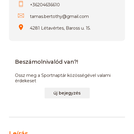
+36204636610
tamas.bertothy
@
gmail.com
4281 Létavértes, Baross u. 15.
Beszámolnivalód van?!
Ossz meg a Sportnaptár közösségével valami
érdekeset
új bejegyzés
Leírás