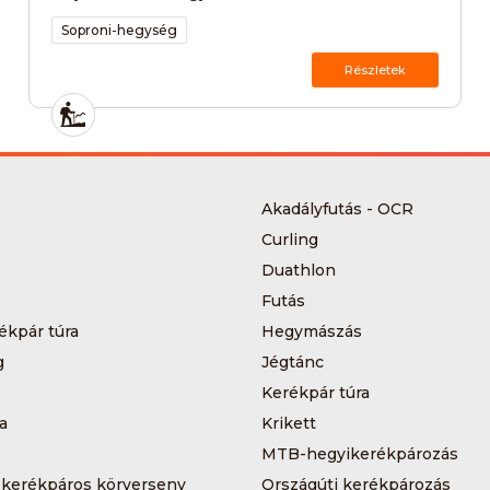
Soproni-hegység
Részletek
Akadályfutás - OCR
Curling
Duathlon
Futás
ékpár túra
Hegymászás
g
Jégtánc
Kerékpár túra
a
Krikett
MTB-hegyikerékpározás
 kerékpáros körverseny
Országúti kerékpározás