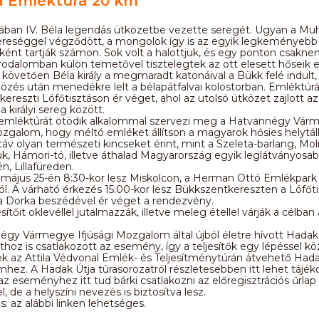
la Emléktúra 20 km
isában IV. Béla legendás ütközetbe vezette seregét. Ugyan a Muh
vereséggel végződött, a mongolok így is az egyik legkeményebb
ént tartják számon. Sok volt a halottjuk, és egy ponton csaknem
irodalomban külön temetővel tisztelegtek az ott elesett hőseik el
követően Béla király a megmaradt katonáival a Bükk felé indult,
özés után menedékre lelt a bélapátfalvai kolostorban. Emléktúr
ereszti Lófőtisztáson ér véget, ahol az utolsó ütközet zajlott a
a királyi sereg között.
a emléktúrát ötödik alkalommal szervezi meg a Hatvannégy Vár
ozgalom, hogy méltó emléket állítson a magyarok hősies helytál
áv olyan természeti kincseket érint, mint a Szeleta-barlang, Moln
k, Hámori-tó, illetve áthalad Magyarország egyik leglátványosa
n, Lillafüreden.
 május 25-én 8:30-kor lesz Miskolcon, a Herman Ottó Emlékpark
ól. A várható érkezés 15:00-kor lesz Bükkszentkereszten a Lófőti
a Dorka beszédével ér véget a rendezvény.
esítőit oklevéllel jutalmazzák, illetve meleg étellel várják a célban 
.
gy Vármegye Ifjúsági Mozgalom által újból életre hívott Hadak
thoz is csatlakozott az esemény, így a teljesítők egy lépéssel k
k az Attila Védvonal Emlék- és Teljesítménytúrán átvehető Hada
ez. A Hadak Útja túrasorozatról részletesebben itt lehet tájék
 eseményhez itt tud bárki csatlakozni az előregisztrációs űrlap
l, de a helyszíni nevezés is biztosítva lesz.
: az alábbi linken lehetséges.