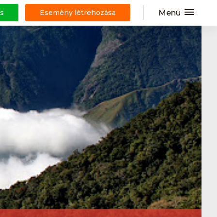
Menü
s
Esemény létrehozása