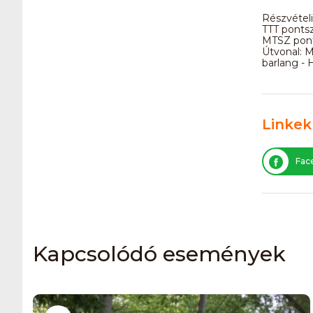
Részvételi
TTT ponts
MTSZ pon
Útvonal: M
barlang - H
Linkek
Fac
Kapcsolódó események