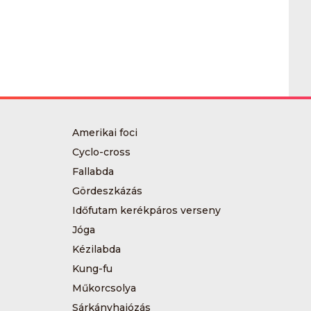
Amerikai foci
Cyclo-cross
Fallabda
Gördeszkázás
Időfutam kerékpáros verseny
Jóga
Kézilabda
Kung-fu
Műkorcsolya
Sárkányhajózás