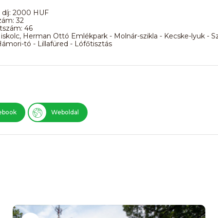
 díj: 2000 HUF
zám: 32
tszám: 46
iskolc, Herman Ottó Emlékpark - Molnár-szikla - Kecske-lyuk - S
ámori-tó - Lillafüred - Lófőtisztás
ebook
Weboldal