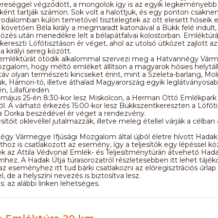
vereséggel végződött, a mongolok így is az egyik legkeményebb
ént tartják számon. Sok volt a halottjuk, és egy ponton csaknem
irodalomban külön temetővel tisztelegtek az ott elesett hőseik el
követően Béla király a megmaradt katonáival a Bükk felé indult,
özés után menedékre lelt a bélapátfalvai kolostorban. Emléktúr
ereszti Lófőtisztáson ér véget, ahol az utolsó ütközet zajlott a
a királyi sereg között.
a emléktúrát ötödik alkalommal szervezi meg a Hatvannégy Vár
ozgalom, hogy méltó emléket állítson a magyarok hősies helytál
áv olyan természeti kincseket érint, mint a Szeleta-barlang, Moln
k, Hámori-tó, illetve áthalad Magyarország egyik leglátványosa
n, Lillafüreden.
 május 25-én 8:30-kor lesz Miskolcon, a Herman Ottó Emlékpark
ól. A várható érkezés 15:00-kor lesz Bükkszentkereszten a Lófőti
a Dorka beszédével ér véget a rendezvény.
esítőit oklevéllel jutalmazzák, illetve meleg étellel várják a célban 
.
gy Vármegye Ifjúsági Mozgalom által újból életre hívott Hadak
thoz is csatlakozott az esemény, így a teljesítők egy lépéssel k
k az Attila Védvonal Emlék- és Teljesítménytúrán átvehető Hada
ez. A Hadak Útja túrasorozatról részletesebben itt lehet tájék
 eseményhez itt tud bárki csatlakozni az előregisztrációs űrlap
l, de a helyszíni nevezés is biztosítva lesz.
: az alábbi linken lehetséges.