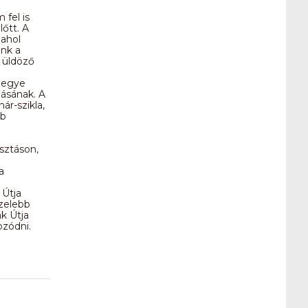
 fel is
őtt. A
 ahol
ánk a
z üldöző
megye
lásának. A
ár-szikla,
bb
sztáson,
a
 Útja
özelebb
k Útja
ozódni.