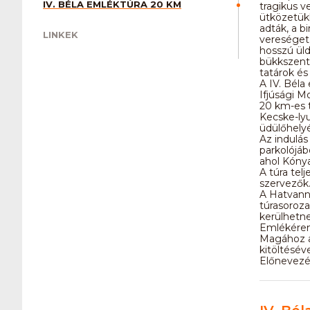
IV. BÉLA EMLÉKTÚRA 20 KM
tragikus 
ütközetükk
adták, a b
LINKEK
vereséget 
hosszú üld
bükkszentk
tatárok és 
A IV. Bél
Ifjúsági M
20 km-es t
Kecske-lyu
üdülőhelyé
Az indulás
parkolójáb
ahol Kóny
A túra telj
szervezők
A Hatvanné
túrasoroza
kerülhetne
Emlékéremh
Magához az
kitöltéséve
Előnevezés