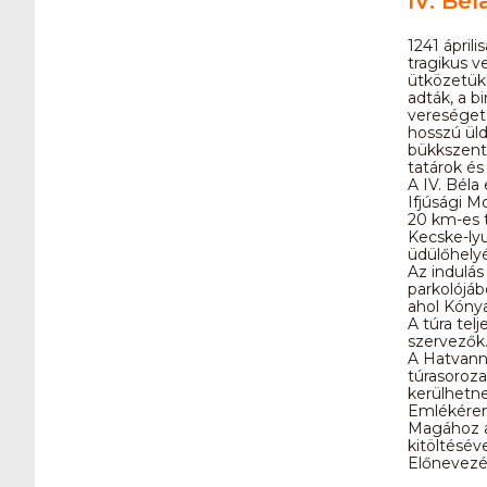
IV. Bé
1241 ápril
tragikus 
ütközetükk
adták, a b
vereséget 
hosszú üld
bükkszentk
tatárok és 
A IV. Bél
Ifjúsági M
20 km-es t
Kecske-lyu
üdülőhelyé
Az indulás
parkolójáb
ahol Kóny
A túra telj
szervezők
A Hatvanné
túrasoroza
kerülhetne
Emlékéremh
Magához az
kitöltéséve
Előnevezés