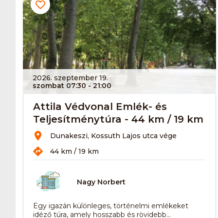
2026. szeptember 19.
szombat 07:30
- 21:00
Attila Védvonal Emlék- és
Teljesítménytúra - 44 km / 19 km
Dunakeszi, Kossuth Lajos utca vége
44 km / 19 km
Nagy Norbert
Egy igazán különleges, történelmi emlékeket
idéző túra, amely hosszabb és rövidebb...