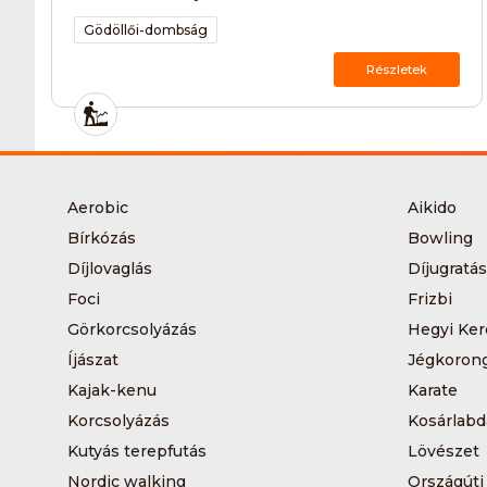
Gödöllői-dombság
Részletek
Aerobic
Aikido
Bírkózás
Bowling
Díjlovaglás
Díjugratás
Foci
Frizbi
Görkorcsolyázás
Hegyi Ker
Íjászat
Jégkoron
Kajak-kenu
Karate
Korcsolyázás
Kosárlabd
Kutyás terepfutás
Lövészet
Nordic walking
Országúti