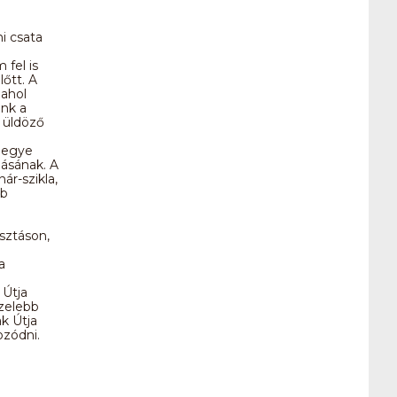
i csata
 fel is
őtt. A
 ahol
ánk a
z üldöző
megye
lásának. A
ár-szikla,
bb
sztáson,
a
 Útja
özelebb
k Útja
ozódni.