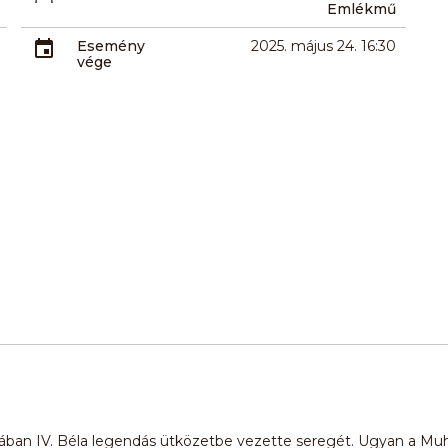
Emlékmű
Esemény
2025. május 24. 16:30
vége
isában IV. Béla legendás ütközetbe vezette seregét. Ugyan a Muh