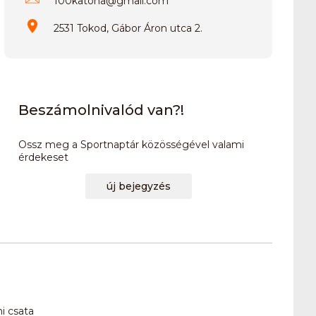
100katona
@
gmail.com
2531 Tokod, Gábor Áron utca 2.
Beszámolnivalód van?!
Ossz meg a Sportnaptár közösségével valami
érdekeset
új bejegyzés
i csata