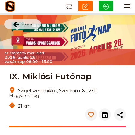
vissza
az esemény már lejárt
2026. április 26.
vasárnap 08:00 - 13:00
IX. Miklósi Futónap
Szigetszentmiklós, Szebeni u. 81, 2310
Magyarország
21 km