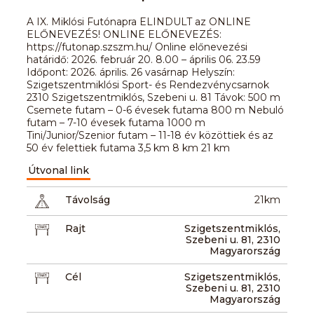
A IX. Miklósi Futónapra ELINDULT az ONLINE
ELŐNEVEZÉS! ONLINE ELŐNEVEZÉS:
https://futonap.szszm.hu/ Online előnevezési
határidő: 2026. február 20. 8.00 – április 06. 23.59
Időpont: 2026. április. 26 vasárnap Helyszín:
Szigetszentmiklósi Sport- és Rendezvénycsarnok
2310 Szigetszentmiklós, Szebeni u. 81 Távok: 500 m
Csemete futam – 0-6 évesek futama 800 m Nebuló
futam – 7-10 évesek futama 1000 m
Tini/Junior/Szenior futam – 11-18 év közöttiek és az
50 év felettiek futama 3,5 km 8 km 21 km
Útvonal link
Távolság
21km
Rajt
Szigetszentmiklós,
Szebeni u. 81, 2310
Magyarország
Cél
Szigetszentmiklós,
Szebeni u. 81, 2310
Magyarország