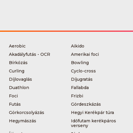
Aerobic
Aikido
Akadályfutás - OCR
Amerikai foci
Bírkózás
Bowling
Curling
Cyclo-cross
Díjlovaglás
Díjugratás
Duathlon
Fallabda
Foci
Frizbi
Futás
Gördeszkázás
Görkorcsolyázás
Hegyi Kerékpár túra
Hegymászás
Időfutam kerékpáros
verseny