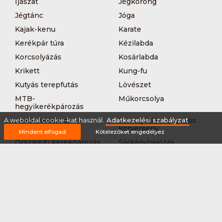
Íjászat
Jégkorong
Jégtánc
Jóga
Kajak-kenu
Karate
Kerékpár túra
Kézilabda
Korcsolyázás
Kosárlabda
Krikett
Kung-fu
Kutyás terepfutás
Lövészet
MTB-
Műkorcsolya
hegyikerékpározás
Nordic walking
Országúti kerékpáros
A weboldal cookie-kat használ.
Adatkezelési szabályzat
körverseny
Mindent elfogad
Kötelezőket engedélyez
Országúti kerékpározás
Sárkányhajózás
Síelés
Sífutás
Siklőernyőzés
Sítájfutás
Sítúra
Streetball (3*3)
Sup
Tájfutás
Tájkerékpár
Tánc