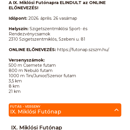
A IX. Miklósi Futónapra ELINDULT az ONLINE
ELŐNEVEZÉS!
Időpont
:
2026. április. 26 vasárnap
Helyszín:
Szigetszentmiklósi Sport- és
Rendezvénycsarnok
2310 Szigetszentmiklós, Szebeni u. 81
ONLINE ELŐNEVEZÉS:
https://futonap.szszm.hu/
Versenyszámok:
500 m Csemete futam
800 m Nebuló futam
1000 m Tini/Junior/Szenior futam
3,5 km
8 km
21 km
FUTÁS - VERSENY
IX. Miklósi Futónap
IX. Miklósi Futónap