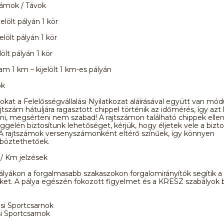
ámok / Távok
elölt pályán 1 kör
elölt pályán 1 kör
lölt pályán 1 kör
m 1 km – kijelölt 1 km-es pályán
ok
okat a Felelősségvállalási Nyilatkozat aláírásával együtt van m
ajtszám hátuljára ragasztott chippel történik az időmérés, így azt 
ni, megsérteni nem szabad! A rajtszámon található chippek elle
ggelén biztosítunk lehetőséget, kérjük, hogy éljetek vele a bizt
 A rajtszámok versenyszámonként eltérő színűek, így könnyen
böztethetőek.
/ Km jelzések
 pályákon a forgalmasabb szakaszokon forgalomirányítók segítik a
et. A pálya egészén fokozott figyelmet és a KRESZ szabályok 
si Sportcsarnok
i Sportcsarnok