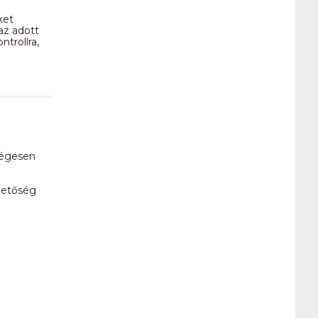
ket
az adott
trollra,
ségesen
ehetőség