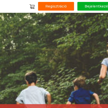
Regisztráció
Bejelentkezé