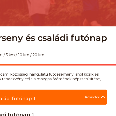
seny és családi futónap
m / 5 km / 10 km / 20 km
idám, közösségi hangulatú futóesemény, ahol kicsik és
. A rendezvény célja a mozgás örömének népszerűsítése,
Részletek
ládi futónap 1
di futónap 1