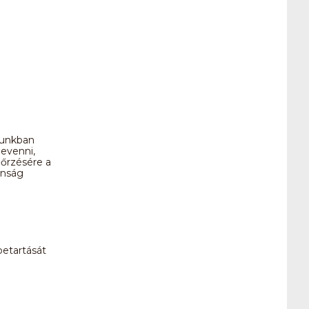
ódunkban
levenni,
nőrzésére a
onság
betartását