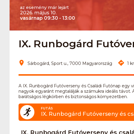
az esemény már lejárt
2026. május 10.
vasárnap 09:30 - 13:00
IX. Runbogárd Futóver
Sárbogárd, Sport u., 7000 Magyarország
1 k
A IX. Runbogárd Futóverseny és Családi Futónap egy v
nagyok egyaránt megtalálják a számukra ideális távot
barátságos légkörben és biztonságos környezetben.
FUTÁS
IX. Runbogárd Futóverseny és csa
IX. Runbogárd Futóverseny és csalá