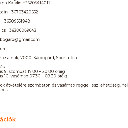
arga Katalin +36205414011
talin +36703420652
ó +36309551948
lcs +36306069643
unbogard@gmail.com
oda
rtcsarnok, 7000, Sárbogárd, Sport utca
ás:
s 9. szombat 17.00 – 20.00 óráig
s 10. vasárnap 07.30 – 09.30 óráig
ok átvételére szombaton és vasárnap reggel lesz lehetőség, hel
ncs!
ációk