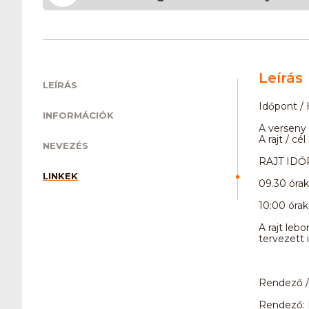
Leírás
LEÍRÁS
Időpont / 
INFORMÁCIÓK
A verseny 
A rajt / c
NEVEZÉS
RAJT IDŐ
LINKEK
09.30 óra
10:00 órak
A rajt leb
tervezett 
Rendező /
Rendező: 