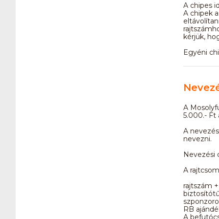
A chipes i
A chipek a
eltávolíta
rajtszámho
kérjük, hog
Egyéni chi
Nevez
A Mosolyfu
5.000.- Ft 
A nevezési
nevezni.
Nevezési d
A rajtcso
rajtszám +
biztosítót
szponzorok
RB ajándé
A befutóc