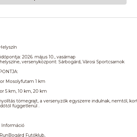
Helyszín
időpontja: 2026. május 10., vasárnap
él helyszíne, versenyközpont: Sárbogárd, Városi Sportcsarnok
PONTJA:
kor Mosolyfutam 1 km
or 5 km, 10 km, 20 km
onyolítás tömegrajt, a versenyzők egyszerre indulnak, nemtől, kort
időtől függetlenül .
 Információ
RunBogárd Futóklub,