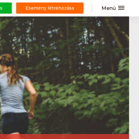
Menü
s
Esemény létrehozása