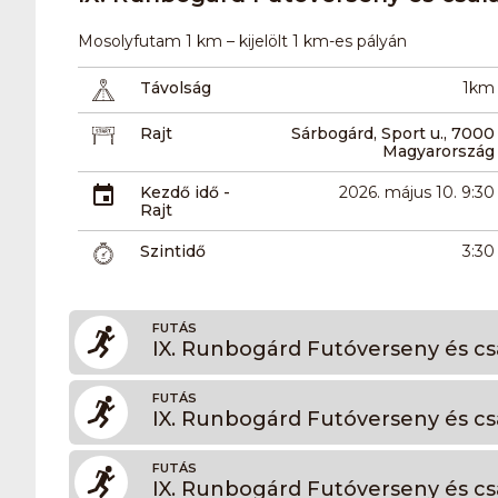
Mosolyfutam 1 km – kijelölt 1 km-es pályán
Távolság
1km
Rajt
Sárbogárd, Sport u., 7000
Magyarország
Kezdő idő -
2026. május 10. 9:30
Rajt
Szintidő
3:30
FUTÁS
IX. Runbogárd Futóverseny és cs
FUTÁS
IX. Runbogárd Futóverseny és cs
FUTÁS
IX. Runbogárd Futóverseny és cs