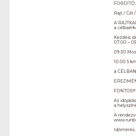
FORDÍTÓ: P
Rajt / Cél
A RAJTKAPU
a célbaérk
Kezdési i
07.00 – 09
09.30 Mos
10.00 5 k
a CÉLBAN 
EREDMÉNY
FONTOS!!!
Az időjárá
a helyszín
A rendezv
www.runbo
Időmérés 