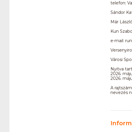
telefon: V
Sándor Ka
Már Lászl
Kun Szabo
e-mail: r
Versenyir
Városi Spo
Nyitva tart
2026. máju
2026. máju
A rajtszám
nevezés ni
Inform