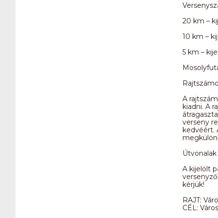
Versenysz
20 km – kij
10 km – kij
5 km – kije
Mosolyfuta
Rajtszám
A rajtszám
kiadni. A r
átragaszta
verseny re
kedvéért.
megkülön
Útvonalak 
A kijelölt
versenyzők
kérjük!
RAJT: Váro
CÉL: Város