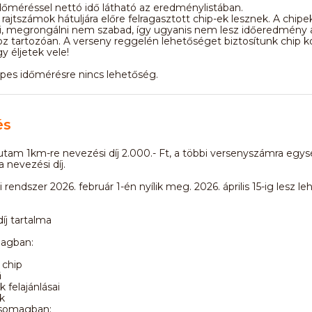
dőméréssel nettó idő látható az eredménylistában.
 rajtszámok hátuljára előre felragasztott chip-ek lesznek. A chipe
ni, megrongálni nem szabad, így ugyanis nem lesz időeredmény 
z tartozóan. A verseny reggelén lehetőséget biztosítunk chip kon
y éljetek vele!
pes időmérésre nincs lehetőség.
és
tam 1km-re nevezési díj 2.000.- Ft, a többi versenyszámra egy
a nevezési díj.
 rendszer 2026. február 1-én nyílik meg. 2026. április 15-ig lesz l
íj tartalma
magban:
 chip
ű
 felajánlásai
k
somagban: