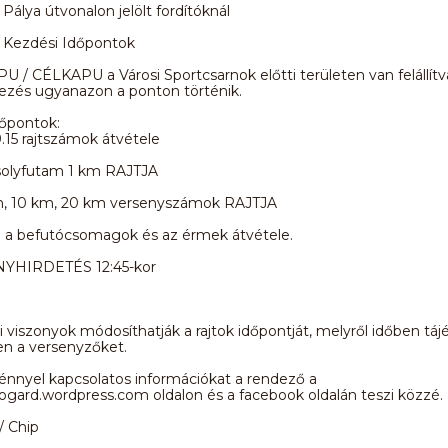
álya útvonalon jelölt fordítóknál
 / Kezdési Időpontok
 / CÉLKAPU a Városi Sportcsarnok előtti területen van felállítva,
ezés ugyanazon a ponton történik.
dőpontok:
.15 rajtszámok átvétele
olyfutam 1 km RAJTJA
m, 10 km, 20 km versenyszámok RAJTJA
a befutócsomagok és az érmek átvétele.
HIRDETÉS 12:45-kor
si viszonyok módosíthatják a rajtok időpontját, melyről időben táj
en a versenyzőket.
énnyel kapcsolatos információkat a rendező a
gard.wordpress.com oldalon és a facebook oldalán teszi közzé.
/ Chip