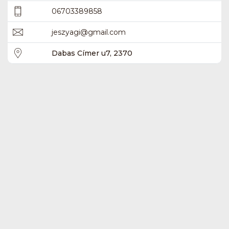
06703389858
jeszyagi
@
gmail.com
Dabas Címer u7, 2370