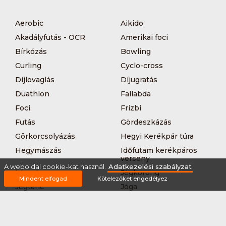
Aerobic
Aikido
Akadályfutás - OCR
Amerikai foci
Bírkózás
Bowling
Curling
Cyclo-cross
Díjlovaglás
Díjugratás
Duathlon
Fallabda
Foci
Frizbi
Futás
Gördeszkázás
Görkorcsolyázás
Hegyi Kerékpár túra
Hegymászás
Időfutam kerékpáros
verseny
A weboldal cookie-kat használ.
Adatkezelési szabályzat
Íjászat
Jégkorong
Mindent elfogad
Kötelezőket engedélyez
Jégtánc
Jóga
Kajak-kenu
Karate
Kerékpár túra
Kézilabda