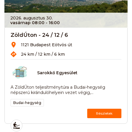
2026. augusztus 30.
vasárnap 08:00
- 16:00
ZöldÚton - 24 / 12 / 6
1121 Budapest Eötvös út
24 km / 12 km / 6 km
Sarokkő Egyesület
A ZöldÚton teljesítménytúra a Budai-hegység
népszerű kirándulóhelyein vezet végig,...
Budai-hegység
Részletek