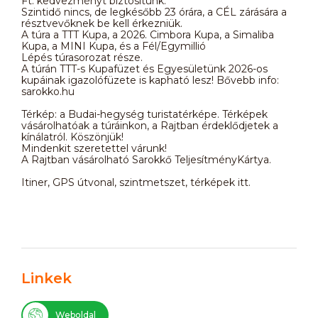
Ft. kedvezményt biztosítunk.
Szintidő nincs, de legkésőbb 23 órára, a CÉL zárására a
résztvevőknek be kell érkezniük.
A túra a TTT Kupa, a 2026. Cimbora Kupa, a Simaliba
Kupa, a MINI Kupa, és a Fél/Egymillió
Lépés túrasorozat része.
A túrán TTT-s Kupafüzet és Egyesületünk 2026-os
kupáinak igazolófüzete is kapható lesz! Bővebb info:
sarokko.hu
Térkép: a Budai-hegység turistatérképe. Térképek
vásárolhatóak a túráinkon, a Rajtban érdeklődjetek a
kínálatról. Köszönjük!
Mindenkit szeretettel várunk!
A Rajtban vásárolható Sarokkő TeljesítményKártya.
Itiner, GPS útvonal, szintmetszet, térképek itt.
Linkek
Weboldal