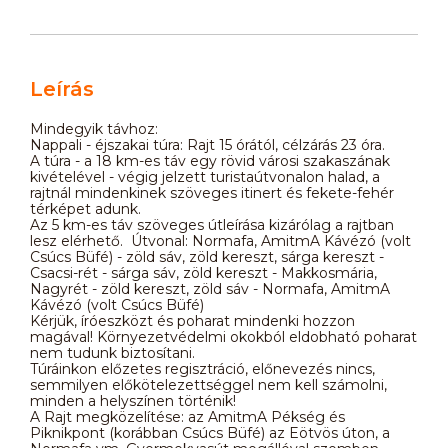
Leírás
Mindegyik távhoz:
Nappali - éjszakai túra: Rajt 15 órától, célzárás 23 óra.
A túra - a 18 km-es táv egy rövid városi szakaszának
kivételével - végig jelzett turistaútvonalon halad, a
rajtnál mindenkinek szöveges itinert és fekete-fehér
térképet adunk.
Az 5 km-es táv szöveges útleírása kizárólag a rajtban
lesz elérhető. Útvonal: Normafa, AmitmA Kávézó (volt
Csúcs Büfé) - zöld sáv, zöld kereszt, sárga kereszt -
Csacsi-rét - sárga sáv, zöld kereszt - Makkosmária,
Nagyrét - zöld kereszt, zöld sáv - Normafa, AmitmA
Kávézó (volt Csúcs Büfé)
Kérjük, íróeszközt és poharat mindenki hozzon
magával! Környezetvédelmi okokból eldobható poharat
nem tudunk biztosítani.
Túráinkon előzetes regisztráció, előnevezés nincs,
semmilyen előkötelezettséggel nem kell számolni,
minden a helyszínen történik!
A Rajt megközelítése: az AmitmA Pékség és
Piknikpont (korábban Csúcs Büfé) az Eötvös úton, a