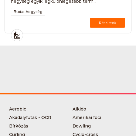
hegység egyik legkülönlegesebb term...
Budai-hegység
Részletek
Aerobic
Aikido
Akadályfutás - OCR
Amerikai foci
Bírkózás
Bowling
Curling
Cyclo-cross