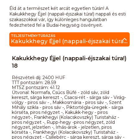
Éld át a természet két arcát egyetlen túrán! A
Kakukkhegy Éjjel (nappali-éjszakai túra!) nappali és esti
szakaszokkal vár, így különleges hangulatban
fedezheted fel a Budai-hegység ösvényeit.
TELJESÍTMÉNYTÚRÁZÁS
Kakukkhegy Éjjel (nappali-éjszakai túra!) 18
Kakukkhegy Éjjel (nappali-éjszakai túra!)
18
Részvételi díj: 2400 HUF
TTT pontszám: 28.59
MTSZ pontszám: 41.12
Útvonal: Normafa, Csúcs Büfé - zöld sáv, zöld
kereszt, sárga kereszt -, Csacsi-rét - sárga sáv - Virág-
völgy - piros sáv - , Makkosmária - piros sáv -, Szent
Mihály szikla - piros sáv -, Piktortégla-üregek - sárga
körséta, piros négyzet -, Kakukk-hegy - piros
négyzet-, Frankhegyi (Kolacskovszky) Turistaház -
piros négyzet -, Rupp-hegy -piros négyzet, zöld
négyzet, jelzetlen -, Irhás-árok - jelzetlen, piros
körséta -, Frankhegyi (Kolacskovszky) Turistaház -
piros négyzet - Csillebérc - sárga kereszt, sárga sáv -