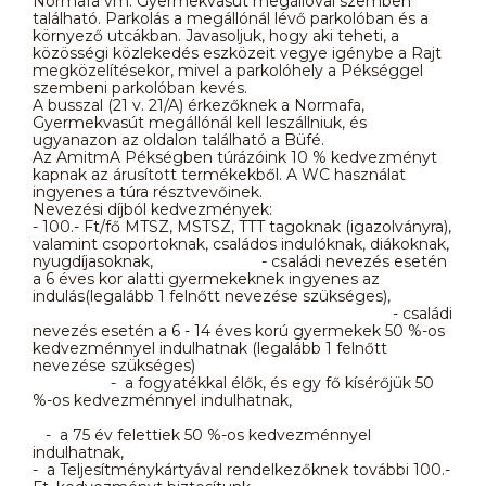
Normafa vm. Gyermekvasút megállóval szemben
található. Parkolás a megállónál lévő parkolóban és a
környező utcákban. Javasoljuk, hogy aki teheti, a
közösségi közlekedés eszközeit vegye igénybe a Rajt
megközelítésekor, mivel a parkolóhely a Pékséggel
szembeni parkolóban kevés.
A busszal (21 v. 21/A) érkezőknek a Normafa,
Gyermekvasút megállónál kell leszállniuk, és
ugyanazon az oldalon található a Büfé.
Az AmitmA Pékségben túrázóink 10 % kedvezményt
kapnak az árusított termékekből. A WC használat
ingyenes a túra résztvevőinek.
Nevezési díjból kedvezmények:
- 100.- Ft/fő MTSZ, MSTSZ, TTT tagoknak (igazolványra),
valamint csoportoknak, családos indulóknak, diákoknak,
nyugdíjasoknak, - családi nevezés esetén
a 6 éves kor alatti gyermekeknek ingyenes az
indulás(legalább 1 felnőtt nevezése szükséges),
- családi
nevezés esetén a 6 - 14 éves korú gyermekek 50 %-os
kedvezménnyel indulhatnak (legalább 1 felnőtt
nevezése szükséges)
- a fogyatékkal élők, és egy fő kísérőjük 50
%-os kedvezménnyel indulhatnak,
- a 75 év felettiek 50 %-os kedvezménnyel
indulhatnak,
- a Teljesítménykártyával rendelkezőknek további 100.-