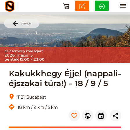
vissza
az esemény már lejárt
2026. május 15.
péntek 15:00 - 23:00
Kakukkhegy Éjjel (nappali-
éjszakai túra!) - 18 / 9 / 5
1121 Budapest
18 km / 9 km / 5 km