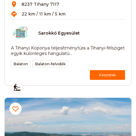
8237 Tihany 7117
22 km / 11 km / 5 km
Sarokkő Egyesület
A Tihanyi Koponya teljesítménytúra a Tihanyi-félsziget
egyik különleges hangulatú...
Balaton
Balaton-felvidék
Részletek