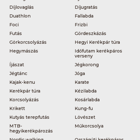
Díjlovaglás
Díjugratás
Duathlon
Fallabda
Foci
Frizbi
Futás
Gördeszkázás
Görkorcsolyázás
Hegyi Kerékpár túra
Hegymászás
Időfutam kerékpáros
verseny
Íjászat
Jégkorong
Jégtánc
Jóga
Kajak-kenu
Karate
Kerékpár túra
Kézilabda
Korcsolyázás
Kosárlabda
Krikett
Kung-fu
Kutyás terepfutás
Lövészet
MTB-
Műkorcsolya
hegyikerékpározás
Nordic walking
Országúti kerékpáros