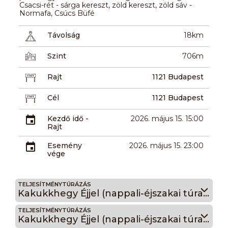
Csacsi-rét - sárga kereszt, zöld kereszt, zöld sáv -
Normafa, Csúcs Büfé
Távolság
18km
Szint
706m
Rajt
1121 Budapest
Cél
1121 Budapest
Kezdő idő -
2026. május 15. 15:00
Rajt
Esemény
2026. május 15. 23:00
vége
TELJESÍTMÉNYTÚRÁZÁS
Kakukkhegy Éjjel (nappali-éjszakai túra!) 9
TELJESÍTMÉNYTÚRÁZÁS
Kakukkhegy Éjjel (nappali-éjszakai túra!) 5