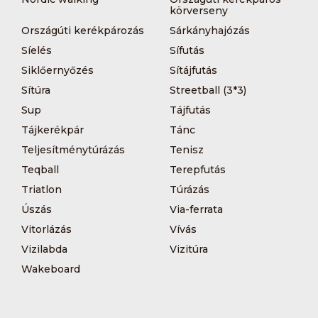
körverseny
Országúti kerékpározás
Sárkányhajózás
Síelés
Sífutás
Siklőernyőzés
Sítájfutás
Sítúra
Streetball (3*3)
Sup
Tájfutás
Tájkerékpár
Tánc
Teljesítménytúrázás
Tenisz
Teqball
Terepfutás
Triatlon
Túrázás
Úszás
Via-ferrata
Vitorlázás
Vívás
Vizilabda
Vizitúra
Wakeboard