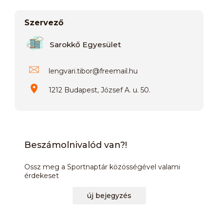
Szervező
Sarokkő Egyesület
lengvari.tibor
@
freemail.hu
1212 Budapest, József A. u. 50.
Beszámolnivalód van?!
Ossz meg a Sportnaptár közösségével valami
érdekeset
új bejegyzés