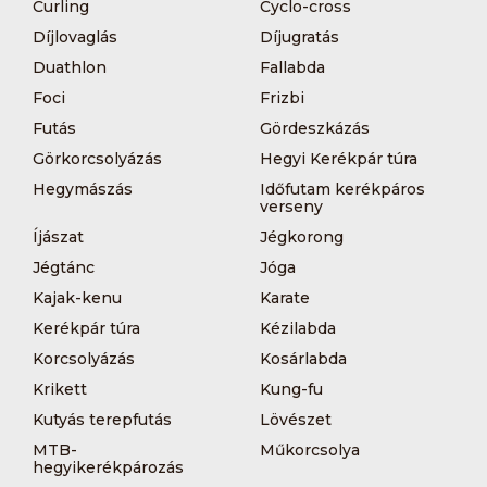
Curling
Cyclo-cross
Díjlovaglás
Díjugratás
Duathlon
Fallabda
Foci
Frizbi
Futás
Gördeszkázás
Görkorcsolyázás
Hegyi Kerékpár túra
Hegymászás
Időfutam kerékpáros
verseny
Íjászat
Jégkorong
Jégtánc
Jóga
Kajak-kenu
Karate
Kerékpár túra
Kézilabda
Korcsolyázás
Kosárlabda
Krikett
Kung-fu
Kutyás terepfutás
Lövészet
MTB-
Műkorcsolya
hegyikerékpározás