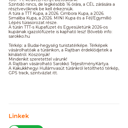
Szintidő nincs, de legkésőbb 16 órára, a CÉL zárására a
résztvevőknek be kell érkezniük.
A túra a TTT Kupa, a 2026. Cimbora Kupa, a 2026.
Simaliba Kupa, a 2026. MINI Kupa és a Fél/Egymillió
Lépés túrasorozat része.
A túrán TTT-s Kupafüzet és Egyesületünk 2026-os
kupáinak igazolófüzete is kapható lesz! Bővebb info:
sarokko.hu
Térkép: a Budai-hegység turistatérképe. Térképek
vásárolhatóak a túráinkon, a Rajtban érdeklődjetek a
kínálatról. Köszönjük!
Mindenkit szeretettel várunk!
A Rajtban vásárolható Sarokkő TeljesítményKártya.
A Kakukkhegyi Hullámvasút túránkról letölthető térkép,
GPS track, szintvázlat itt.
Linkek