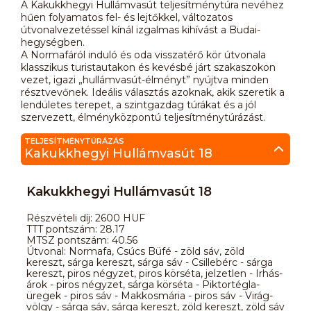
A Kakukkhegyi Hullámvasút teljesítménytúra nevéhez
hűen folyamatos fel- és lejtőkkel, változatos
útvonalvezetéssel kínál izgalmas kihívást a Budai-
hegységben.
A Normafáról induló és oda visszatérő kör útvonala
klasszikus turistautakon és kevésbé járt szakaszokon
vezet, igazi „hullámvasút-élményt” nyújtva minden
résztvevőnek. Ideális választás azoknak, akik szeretik a
lendületes terepet, a szintgazdag túrákat és a jól
szervezett, élményközpontú teljesítménytúrázást.
TELJESÍTMÉNYTÚRÁZÁS
Kakukkhegyi Hullámvasút 18
Kakukkhegyi Hullámvasút 18
Részvételi díj: 2600 HUF
TTT pontszám: 28.17
MTSZ pontszám: 40.56
Útvonal: Normafa, Csúcs Büfé - zöld sáv, zöld
kereszt, sárga kereszt, sárga sáv - Csillebérc - sárga
kereszt, piros négyzet, piros körséta, jelzetlen - Irhás-
árok - piros négyzet, sárga körséta - Piktortégla-
üregek - piros sáv - Makkosmária - piros sáv - Virág-
völgy - sárga sáv, sárga kereszt, zöld kereszt, zöld sáv