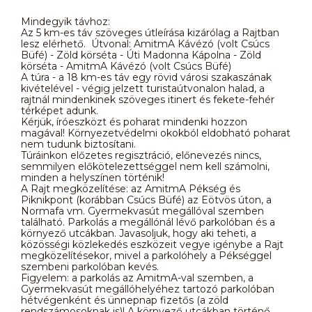
Mindegyik távhoz:
Az 5 km-es táv szöveges útleírása kizárólag a Rajtban
lesz elérhető. Útvonal: AmitmA Kávézó (volt Csúcs
Büfé) - Zöld körséta - Úti Madonna Kápolna - Zöld
körséta - AmitmA Kávézó (volt Csúcs Büfé)
A túra - a 18 km-es táv egy rövid városi szakaszának
kivételével - végig jelzett turistaútvonalon halad, a
rajtnál mindenkinek szöveges itinert és fekete-fehér
térképet adunk.
Kérjük, íróeszközt és poharat mindenki hozzon
magával! Környezetvédelmi okokból eldobható poharat
nem tudunk biztosítani.
Túráinkon előzetes regisztráció, előnevezés nincs,
semmilyen előkötelezettséggel nem kell számolni,
minden a helyszínen történik!
A Rajt megközelítése: az AmitmA Pékség és
Piknikpont (korábban Csúcs Büfé) az Eötvös úton, a
Normafa vm. Gyermekvasút megállóval szemben
található. Parkolás a megállónál lévő parkolóban és a
környező utcákban. Javasoljuk, hogy aki teheti, a
közösségi közlekedés eszközeit vegye igénybe a Rajt
megközelítésekor, mivel a parkolóhely a Pékséggel
szembeni parkolóban kevés.
Figyelem: a parkolás az AmitmA-val szemben, a
Gyermekvasút megállóhelyéhez tartozó parkolóban
hétvégenként és ünnepnap fizetős (a zöld
rendszámosoknak is)! A környező utcákban történő