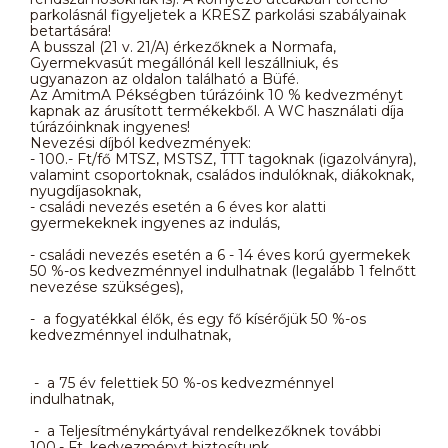
parkolásnál figyeljetek a KRESZ parkolási szabályainak
betartására!
A busszal (21 v. 21/A) érkezőknek a Normafa,
Gyermekvasút megállónál kell leszállniuk, és
ugyanazon az oldalon található a Büfé.
Az AmitmA Pékségben túrázóink 10 % kedvezményt
kapnak az árusított termékekből. A WC használati díja
túrázóinknak ingyenes!
Nevezési díjból kedvezmények:
- 100.- Ft/fő MTSZ, MSTSZ, TTT tagoknak (igazolványra),
valamint csoportoknak, családos indulóknak, diákoknak,
nyugdíjasoknak,
- családi nevezés esetén a 6 éves kor alatti
gyermekeknek ingyenes az indulás,
- családi nevezés esetén a 6 - 14 éves korú gyermekek
50 %-os kedvezménnyel indulhatnak (legalább 1 felnőtt
nevezése szükséges),
- a fogyatékkal élők, és egy fő kísérőjük 50 %-os
kedvezménnyel indulhatnak,
- a 75 év felettiek 50 %-os kedvezménnyel
indulhatnak,
- a Teljesítménykártyával rendelkezőknek további
100.- Ft. kedvezményt biztosítunk.