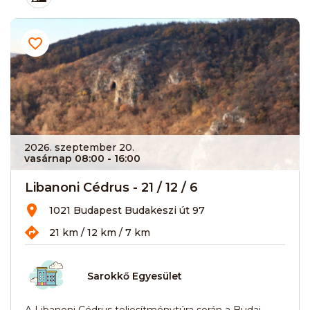
2026. szeptember 20.
vasárnap 08:00
- 16:00
Libanoni Cédrus - 21 / 12 / 6
1021 Budapest Budakeszi út 97
21 km / 12 km / 7 km
Sarokkő Egyesület
A Libanoni Cédrus teljesítménytúra során a Budai-