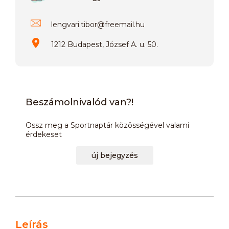
lengvari.tibor
@
freemail.hu
1212 Budapest, József A. u. 50.
Beszámolnivalód van?!
Ossz meg a Sportnaptár közösségével valami
érdekeset
új bejegyzés
Leírás