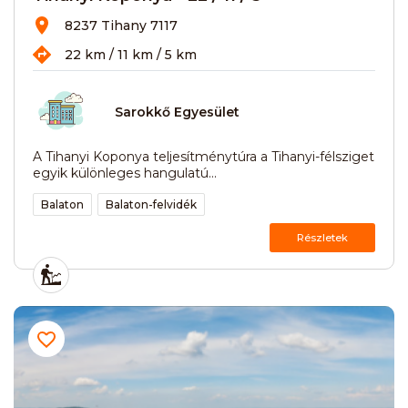
8237 Tihany 7117
22 km / 11 km / 5 km
Sarokkő Egyesület
A Tihanyi Koponya teljesítménytúra a Tihanyi-félsziget
egyik különleges hangulatú...
Balaton
Balaton-felvidék
Részletek