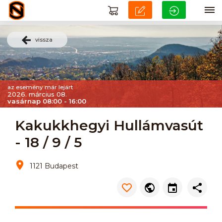
vissza
az esemény már lejárt
2026. március 08.
vasárnap 08:00 - 16:00
Kakukkhegyi Hullámvasút
- 18 / 9 / 5
1121 Budapest