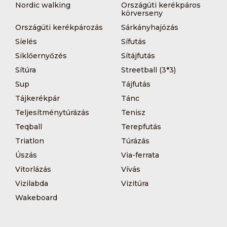
Nordic walking
Országúti kerékpáros
körverseny
Országúti kerékpározás
Sárkányhajózás
Síelés
Sífutás
Siklőernyőzés
Sítájfutás
Sítúra
Streetball (3*3)
Sup
Tájfutás
Tájkerékpár
Tánc
Teljesítménytúrázás
Tenisz
Teqball
Terepfutás
Triatlon
Túrázás
Úszás
Via-ferrata
Vitorlázás
Vívás
Vizilabda
Vizitúra
Wakeboard