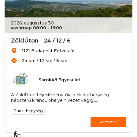
2026. augusztus 30.
vasárnap 08:00
- 16:00
ZöldÚton - 24 / 12 / 6
1121 Budapest Eötvös út
24 km / 12 km / 6 km
Sarokkő Egyesület
A ZöldÚton teljesítménytúra a Budai-hegység
népszerű kirándulóhelyein vezet végig,...
Budai-hegység
Részletek