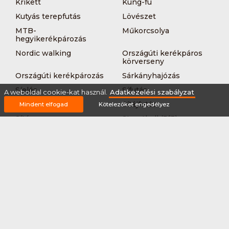
Krikett
Kung-fu
Kutyás terepfutás
Lövészet
MTB-
Műkorcsolya
hegyikerékpározás
Nordic walking
Országúti kerékpáros
körverseny
Országúti kerékpározás
Sárkányhajózás
Síelés
Sífutás
A weboldal cookie-kat használ.
Adatkezelési szabályzat
Siklőernyőzés
Sítájfutás
Mindent elfogad
Kötelezőket engedélyez
Sítúra
Streetball (3*3)
Sup
Tájfutás
Tájkerékpár
Tánc
Teljesítménytúrázás
Tenisz
Teqball
Terepfutás
Triatlon
Túrázás
Úszás
Via-ferrata
Vitorlázás
Vívás