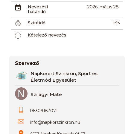
Nevezési
2026. május 28.
határidő
Szintidő
1:45
Kötelező nevezés
Szervező
Napkorért Szinkron, Sport és
Életmód Egyesület
Szilágyi Máté
06309167071
info
@
napkorszinkron.hu
4552 Napkor Kossuth út 57.