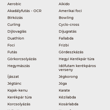
Aerobic
Aikido
Akadályfutás - OCR
Amerikai foci
Bírkózás
Bowling
Curling
Cyclo-cross
Díjlovaglás
Díjugratás
Duathlon
Fallabda
Foci
Frizbi
Futás
Gördeszkázás
Görkorcsolyázás
Hegyi Kerékpár túra
Hegymászás
Időfutam kerékpáros
verseny
Íjászat
Jégkorong
Jégtánc
Jóga
Kajak-kenu
Karate
Kerékpár túra
Kézilabda
Korcsolyázás
Kosárlabda