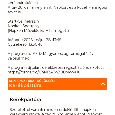
kerékpártúránkra!
A táv 20 km, amely érinti Napkort és a közeli Harangodi
tavat is.
Start-Cél helyszín:
Napkori Sportpálya
(Napkori Művelődési Ház mögött)
Időpont: 2026. május 28. 13:45
Gyülekező: 13:30-tól
A program az Aktív Magyarország támogatásával
valósul meg!
A program díjtalan, de előzetes regisztrációhoz kötött!
https://forms.gle/GnNi8A7wZ9BpRwXJ8
KERÉKPÁR TÚRA - KÖZÖSSÉGI
Kerékpártúra
Kerékpártúra
Szeretettel várunk minden érdeklődőt a napkori
kerékpártúránkra! A táv 20 km, amely érinti Napkort