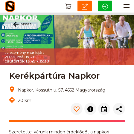
vissza
az esemény már lejárt
2026. május 28.
csütörtök 13:45 - 15:30
Kerékpártúra Napkor
Napkor, Kossuth u. 57, 4552 Magyarország
20 km
Szeretettel várunk minden érdeklődőt a napkori