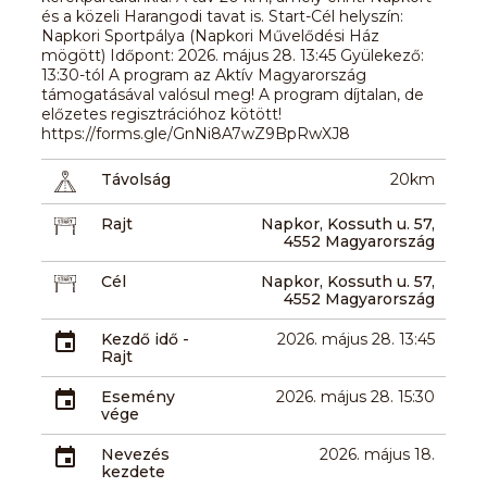
és a közeli Harangodi tavat is. Start-Cél helyszín:
Napkori Sportpálya (Napkori Művelődési Ház
mögött) Időpont: 2026. május 28. 13:45 Gyülekező:
13:30-tól A program az Aktív Magyarország
támogatásával valósul meg! A program díjtalan, de
előzetes regisztrációhoz kötött!
https://forms.gle/GnNi8A7wZ9BpRwXJ8
Távolság
20km
Rajt
Napkor, Kossuth u. 57,
4552 Magyarország
Cél
Napkor, Kossuth u. 57,
4552 Magyarország
Kezdő idő -
2026. május 28. 13:45
Rajt
Esemény
2026. május 28. 15:30
vége
Nevezés
2026. május 18.
kezdete