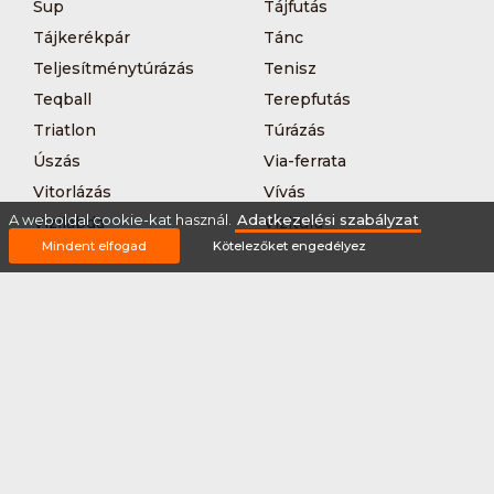
Sup
Tájfutás
Tájkerékpár
Tánc
Teljesítménytúrázás
Tenisz
Teqball
Terepfutás
Triatlon
Túrázás
Úszás
Via-ferrata
Vitorlázás
Vívás
A weboldal cookie-kat használ.
Adatkezelési szabályzat
Vizilabda
Vizitúra
Mindent elfogad
Kötelezőket engedélyez
Wakeboard
Rólunk
Szervezőknek / Egyesületeknek
Marketing ajánlat
Adatkezelési szabályzat
Általános Szerződési Feltételek