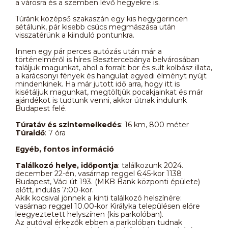
a városra és a szemben lévő hegyekre is.
Túránk középső szakaszán egy kis hegygerincen
sétálunk, pár kisebb csúcs megmászása után
visszatérünk a kiinduló pontunkra.
Innen egy pár perces autózás után már a
történelméről is híres Besztercebánya belvárosában
találjuk magunkat, ahol a forralt bor és sült kolbász illata,
a karácsonyi fények és hangulat egyedi élményt nyújt
mindenkinek. Ha már jutott idő arra, hogy itt is
kisétáljuk magunkat, megtöltjük pocakjainkat és már
ajándékot is tudtunk venni, akkor útnak indulunk
Budapest felé.
Túratáv és szintemelkedés
: 16 km, 800 méter
Túraidő
: 7 óra
Egyéb, fontos információ
Találkozó helye, időpontja
: találkozunk 2024.
december 22-én, vasárnap reggel 6:45-kor 1138
Budapest, Váci út 193. (MKB Bank központi épülete)
előtt, indulás 7:00-kor.
Akik kocsival jönnek a kinti találkozó helszínére:
vasárnap reggel 10.00-kor Királyka településen előre
leegyeztetett helyszínen (kis parkolóban).
Az autóval érkezők ebben a parkolóban tudnak