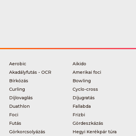
Aerobic
Aikido
Akadályfutás - OCR
Amerikai foci
Bírkózás
Bowling
Curling
Cyclo-cross
Díjlovaglás
Díjugratás
Duathlon
Fallabda
Foci
Frizbi
Futás
Gördeszkázás
Görkorcsolyázás
Hegyi Kerékpár túra