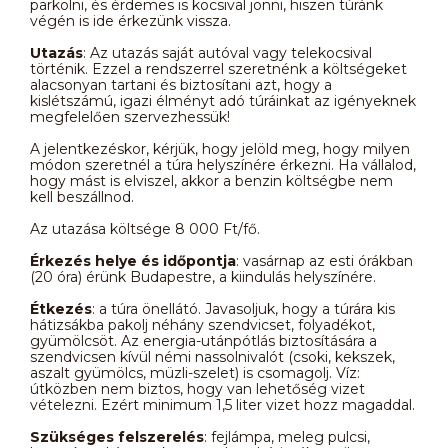
parkolni, és érdemes is kocsival jönni, hiszen túránk
végén is ide érkezünk vissza.
Utazás
: Az utazás saját autóval vagy telekocsival
történik. Ezzel a rendszerrel szeretnénk a költségeket
alacsonyan tartani és biztosítani azt, hogy a
kislétszámú, igazi élményt adó túráinkat az igényeknek
megfelelően szervezhessük!
A jelentkezéskor, kérjük, hogy jelöld meg, hogy milyen
módon szeretnél a túra helyszínére érkezni. Ha vállalod,
hogy mást is elviszel, akkor a benzin költségbe nem
kell beszállnod.
Az utazása költsége 8 000 Ft/fő.
Érkezés helye és időpontja
: vasárnap az esti órákban
(20 óra) érünk Budapestre, a kiindulás helyszínére.
Étkezés
: a túra önellátó. Javasoljuk, hogy a túrára kis
hátizsákba pakolj néhány szendvicset, folyadékot,
gyümölcsöt. Az energia-utánpótlás biztosítására a
szendvicsen kívül némi nassolnivalót (csoki, kekszek,
aszalt gyümölcs, müzli-szelet) is csomagolj. Víz:
útközben nem biztos, hogy van lehetőség vizet
vételezni. Ezért minimum 1,5 liter vizet hozz magaddal.
Szükséges felszerelés
: fejlámpa, meleg pulcsi,