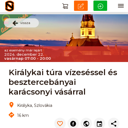
vissza
az esemény már lejárt
2024. december 22.
vasárnap 07:00 - 20:00
Királykai túra vízeséssel és
besztercebányai
karácsonyi vásárral
Királyka, Szlovákia
16 km