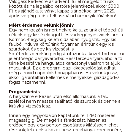
Válogass kedvedre az adventi füllel megjelölt túrák
között és ha legalább kettőre jelentkezel, akkor 5000
Ft-os ajándékutalványt kapsz ajándékba, amit 2025.
április végéig tudsz felhasználni bármelyik túránkon!
Miért érdemes Velünk jönni?
Egy nem igazán ismert helyre kalauzolunk el téged: úti
célunk egy kissé eldugott, és vadregényes vidék, ami a
Körmöci-hegység keleti oldalában nyugszik. Egy kis
faluból indulva körtúránk folyamán érintünk egy kis
szurdokot és egy kis vízesést is.
Sötétedés derekán pedig átutazunk a közeli történelmi
jelentőségű bányavárosba: Besztercebányára, ahol a fő
térre besétálva hangulatos karácsonyi vásáron találjuk
magunkat. Ez a program igazi kikapcsolódást adhat
még a rövid nappalok hónapjában is. Ha velünk jössz,
akkor garantáltan kellemes élményekkel gazdagodva
fogsz hazamenni.
Programleírás
A helyszínre érkezés után első állomásunk a falu
szélétől nem messze található kis szurdok és benne a
királykai vízesés lesz.
Innen egy hegyoldalon kaptatunk fel 1260 méteres
magasságig. De megéri a fáradozást, hiszen az
erdőben egy-egy ponton csodálatos kilátásban lehet
részünk; lelátunk a közeli besztercebányai medencére,