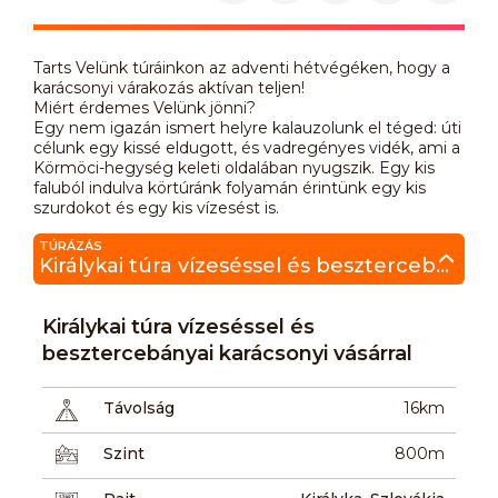
Tarts Velünk túráinkon az adventi hétvégéken, hogy a
karácsonyi várakozás aktívan teljen!
Miért érdemes Velünk jönni?
Egy nem igazán ismert helyre kalauzolunk el téged: úti
célunk egy kissé eldugott, és vadregényes vidék, ami a
Körmöci-hegység keleti oldalában nyugszik. Egy kis
faluból indulva körtúránk folyamán érintünk egy kis
szurdokot és egy kis vízesést is.
TÚRÁZÁS
Királykai túra vízeséssel és besztercebányai karácsonyi vásárral
Királykai túra vízeséssel és
besztercebányai karácsonyi vásárral
Távolság
16km
Szint
800m