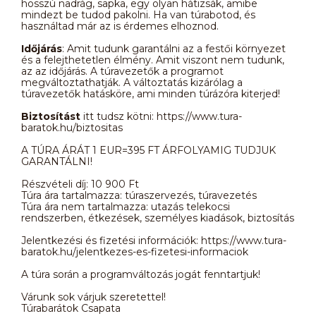
hosszú nadrág, sapka, egy olyan hátizsák, amibe
mindezt be tudod pakolni. Ha van túrabotod, és
használtad már az is érdemes elhoznod.
Időjárás
: Amit tudunk garantálni az a festői környezet
és a felejthetetlen élmény. Amit viszont nem tudunk,
az az időjárás. A túravezetők a programot
megváltoztathatják. A változtatás kizárólag a
túravezetők hatásköre, ami minden túrázóra kiterjed!
Biztosítást
itt tudsz kötni: https://www.tura-
baratok.hu/biztositas
A TÚRA ÁRÁT 1 EUR=395 FT ÁRFOLYAMIG TUDJUK
GARANTÁLNI!
Részvételi díj: 10 900 Ft
Túra ára tartalmazza: túraszervezés, túravezetés
Túra ára nem tartalmazza: utazás telekocsi
rendszerben, étkezések, személyes kiadások, biztosítás
Jelentkezési és fizetési információk: https://www.tura-
baratok.hu/jelentkezes-es-fizetesi-informaciok
A túra során a programváltozás jogát fenntartjuk!
Várunk sok várjuk szeretettel!
Túrabarátok Csapata