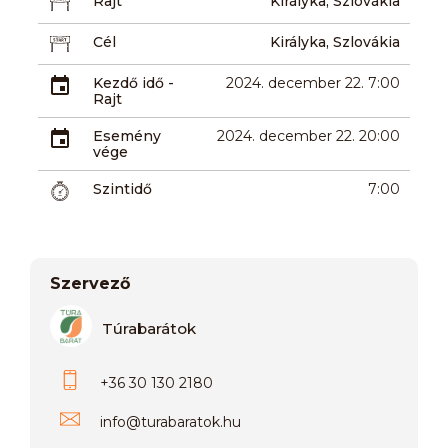
Rajt
Királyka, Szlovákia
Cél
Királyka, Szlovákia
Kezdő idő -
2024. december 22. 7:00
Rajt
Esemény
2024. december 22. 20:00
vége
Szintidő
7:00
Szervező
Túrabarátok
+36 30 130 2180
info
@
turabaratok.hu