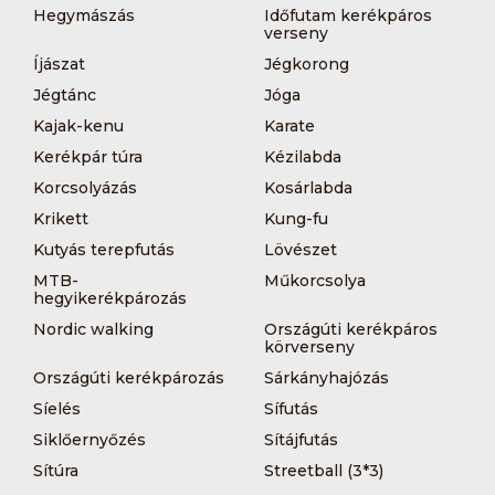
Hegymászás
Időfutam kerékpáros
verseny
Íjászat
Jégkorong
Jégtánc
Jóga
Kajak-kenu
Karate
Kerékpár túra
Kézilabda
Korcsolyázás
Kosárlabda
Krikett
Kung-fu
Kutyás terepfutás
Lövészet
MTB-
Műkorcsolya
hegyikerékpározás
Nordic walking
Országúti kerékpáros
körverseny
Országúti kerékpározás
Sárkányhajózás
Síelés
Sífutás
Siklőernyőzés
Sítájfutás
Sítúra
Streetball (3*3)