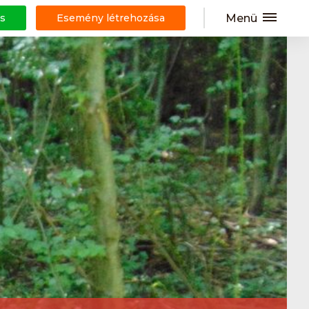
Menü
s
Esemény létrehozása