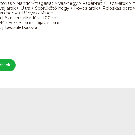
itorlás > Nándor-magaslat > Vas-hegy > Fáber-rét > Tacsi-árok > 
vaj-árok > Ultra > Seprőkötő-hegy > Köves-árok > Poloskás-bérc 
ván-hegy > Bányász Pince
m | Szintemelkedés: 1100 m
lőnevezés nincs, díjazás nincs
íj: becsületkassza
ebook