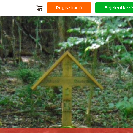
Regisztráció
Bejelentkezé