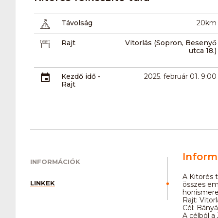
Távolság
20km
Rajt
Vitorlás (Sopron, Besenyő
utca 18.)
Kezdő idő -
2025. február 01. 9:00
Rajt
Inform
INFORMÁCIÓK
A Kitörés
LINKEK
összes eme
honismeret
Rajt: Vito
Cél: Bányá
A célból a 