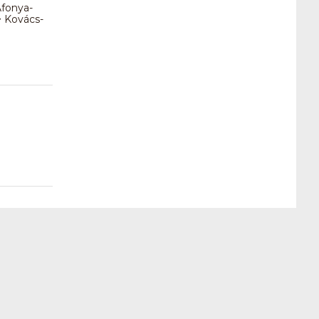
Áfonya-
> Kovács-