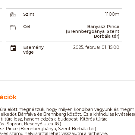
Szint
1100m
Cél
Bányász Pince
(Brennbergbánya, Szent
Borbála tér)
Esemény
2025. február 01. 15:00
vége
ációk
 túra előtt megnézzük, hogy milyen kondiban vagyunk és megm
lkedőt Bánfalva és Brennberg között. Ez a kirándulás kivétele
i túra lesz, hanem edzés a budapesti Kitörés túrára.
rlás (Sopron, Besenyő utca 18.)
sz Pince (Brennbergbánya, Szent Borbála tér)
3-es számú helyijárattal lehet visszajutni a rajthelyre.