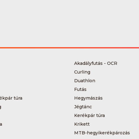
Akadályfutás - OCR
Curling
Duathlon
Futás
ékpár túra
Hegymászás
g
Jégtánc
Kerékpár túra
a
Krikett
MTB-hegyikerékpározás