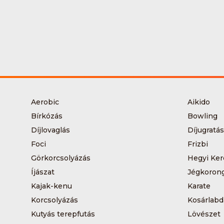
Aerobic
Aikido
Bírkózás
Bowling
Díjlovaglás
Díjugratás
Foci
Frizbi
Görkorcsolyázás
Hegyi Ker
Íjászat
Jégkoron
Kajak-kenu
Karate
Korcsolyázás
Kosárlabd
Kutyás terepfutás
Lövészet