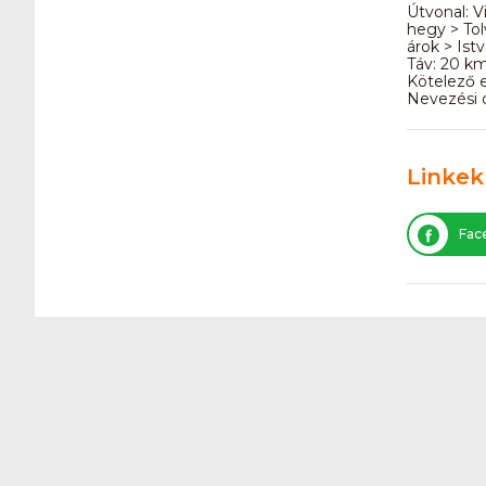
Útvonal: V
hegy > Tol
árok > Ist
Táv: 20 k
Kötelező e
Nevezési d
Linkek
Fac