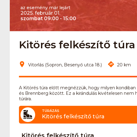
az esemény már lejárt
2025. február 01.
szombat 09:00 - 15:00
Kitörés felkészítő túra
Vitorlás (Sopron, Besenyő utca 18.)
20 km
A Kitörés túra előtt megnézzük, hogy milyen kondib
és Brennberg között. Ez a kirándulás kivételesen nem 
túrára.
TÚRÁZÁS
Kitörés felkészítő túra
Kitörés felkészítő túra