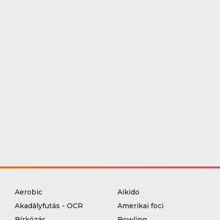
Aerobic
Aikido
Akadályfutás - OCR
Amerikai foci
Bírkózás
Bowling