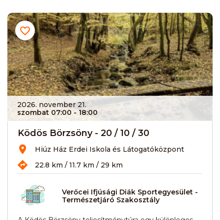
2026. november 21.
szombat 07:00
- 18:00
Ködös Börzsöny - 20 / 10 / 30
Hiúz Ház Erdei Iskola és Látogatóközpont
22.8 km / 11.7 km / 29 km
Verőcei Ifjúsági Diák Sportegyesület -
Természetjáró Szakosztály
A Ködös Börzsöny teljesítménytúra egy különleges