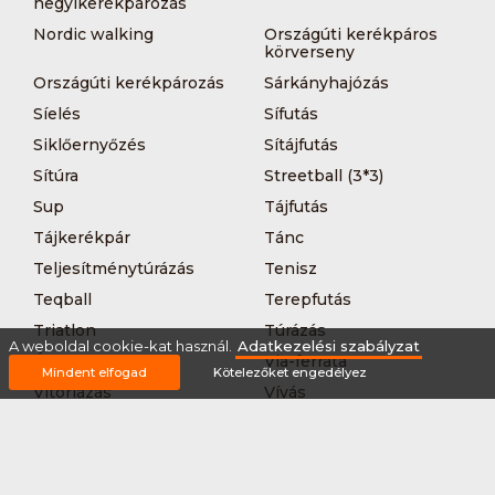
hegyikerékpározás
Nordic walking
Országúti kerékpáros
körverseny
Országúti kerékpározás
Sárkányhajózás
Síelés
Sífutás
Siklőernyőzés
Sítájfutás
Sítúra
Streetball (3*3)
Sup
Tájfutás
Tájkerékpár
Tánc
Teljesítménytúrázás
Tenisz
Teqball
Terepfutás
Triatlon
Túrázás
A weboldal cookie-kat használ.
Adatkezelési szabályzat
Úszás
Via-ferrata
Mindent elfogad
Kötelezőket engedélyez
Vitorlázás
Vívás
Vizilabda
Vizitúra
Wakeboard