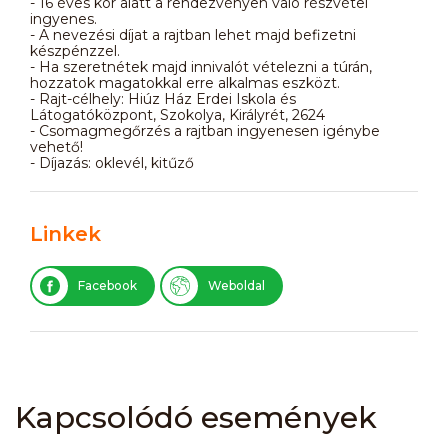
- 16 éves kor alatt a rendezvényen való részvétel
ingyenes.
- A nevezési díjat a rajtban lehet majd befizetni
készpénzzel.
- Ha szeretnétek majd innivalót vételezni a túrán,
hozzatok magatokkal erre alkalmas eszközt.
- Rajt-célhely: Hiúz Ház Erdei Iskola és
Látogatóközpont, Szokolya, Királyrét, 2624
- Csomagmegőrzés a rajtban ingyenesen igénybe
vehető!
- Díjazás: oklevél, kitűző
Linkek
Facebook
Weboldal
Kapcsolódó események