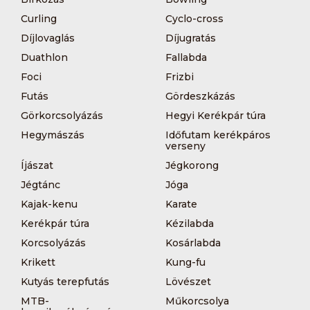
Curling
Cyclo-cross
Díjlovaglás
Díjugratás
Duathlon
Fallabda
Foci
Frizbi
Futás
Gördeszkázás
Görkorcsolyázás
Hegyi Kerékpár túra
Hegymászás
Időfutam kerékpáros
verseny
Íjászat
Jégkorong
Jégtánc
Jóga
Kajak-kenu
Karate
Kerékpár túra
Kézilabda
Korcsolyázás
Kosárlabda
Krikett
Kung-fu
Kutyás terepfutás
Lövészet
MTB-
Műkorcsolya