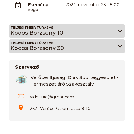
Esemény
2024. november 23. 18:00
vége
TELJESÍTMÉNYTÚRÁZÁS
Ködös Börzsöny 10
TELJESÍTMÉNYTÚRÁZÁS
Ködös Börzsöny 30
Szervező
Verőcei Ifjúsági Diák Sportegyesület -
Természetjáró Szakosztály
vide.tura
@
gmail.com
2621 Verőce Garam utca 8-10.