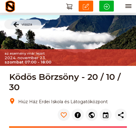
vissza
az esemény már lejárt
2024. november 23.
szombat 07:00 - 18:00
Ködös Börzsöny - 20 / 10 /
30
Hiúz Ház Erdei Iskola és Látogatóközpont