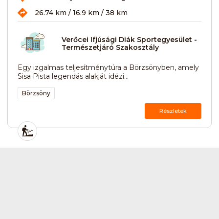
26.74 km / 16.9 km / 38 km
Verőcei Ifjúsági Diák Sportegyesület -
Természetjáró Szakosztály
Egy izgalmas teljesítménytúra a Börzsönyben, amely
Sisa Pista legendás alakját idézi...
Börzsöny
Részletek