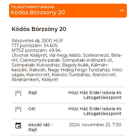
TELJESÍTMÉNYTÚRÁZÁS
Ködös Börzsöny 20
Ködös Börzsöny 20
Részvételi díj: 2500 HUF
TTT pontszám: 34.605
MTSZ pontszám: 49.94
Útvonal: Királyrét, Vár-hegy kilátó, Szélesmező, Béla-
rét, Cseresznyés-patak, Szénpataki erdészeti út,
Szénpataki Kulcsosház, Bagoly-bükk, Kálmán-
kaszáló, Rakodó, Nagy-Hideg-hegyi Turistaház, Inóci
vágás, Kisinóci-rét, Kisinóci Turistaház, Kisinóci-rét,
Ábrahámkert, Királyrét
Rajt
Hiúz Ház Erdei Iskola és
Látogatóközpont
Cél
Hiúz Ház Erdei Iskola és
Látogatóközpont
Kezdő idő -
2024. november 23. 7:30
Rajt