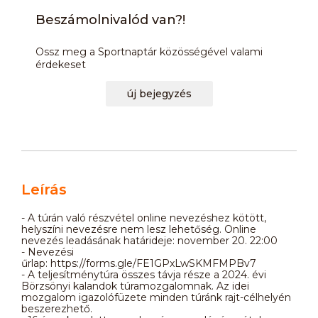
Beszámolnivalód van?!
Ossz meg a Sportnaptár közösségével valami
érdekeset
új bejegyzés
Leírás
- A túrán való részvétel online nevezéshez kötött,
helyszíni nevezésre nem lesz lehetőség. Online
nevezés leadásának határideje: november 20. 22:00
- Nevezési
űrlap: https://forms.gle/FE1GPxLwSKMFMPBv7
- A teljesítménytúra összes távja része a 2024. évi
Börzsönyi kalandok túramozgalomnak. Az idei
mozgalom igazolófüzete minden túránk rajt-célhelyén
beszerezhető.