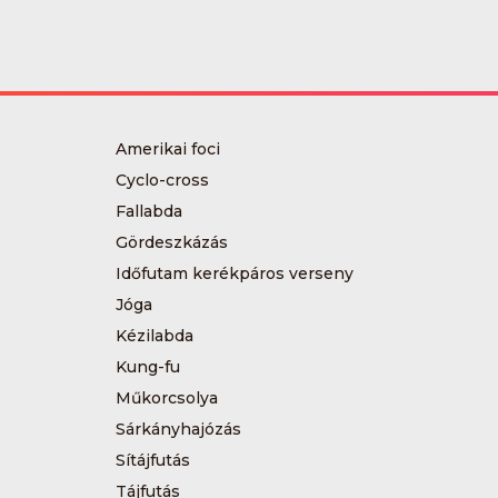
Amerikai foci
Cyclo-cross
Fallabda
Gördeszkázás
Időfutam kerékpáros verseny
Jóga
Kézilabda
Kung-fu
Műkorcsolya
Sárkányhajózás
Sítájfutás
Tájfutás