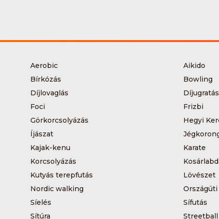
Aerobic
Aikido
Bírkózás
Bowling
Díjlovaglás
Díjugratás
Foci
Frizbi
Görkorcsolyázás
Hegyi Ker
Íjászat
Jégkoron
Kajak-kenu
Karate
Korcsolyázás
Kosárlabd
Kutyás terepfutás
Lövészet
Nordic walking
Országúti
Síelés
Sífutás
Sítúra
Streetball