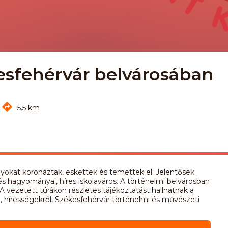
sfehérvár belvárosában
5.5 km
lyokat koronáztak, eskettek és temettek el. Jelentősek
és hagyományai, híres iskolaváros. A történelmi belvárosban
A vezetett túrákon részletes tájékoztatást hallhatnak a
ól, hírességekről, Székesfehérvár történelmi és művészeti