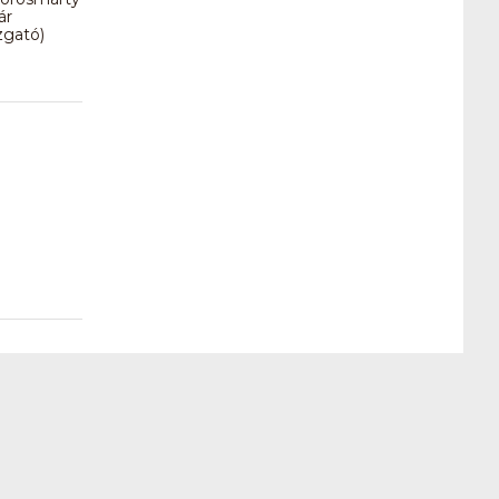
ár
gató)