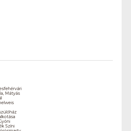
esfehérvári
la, Mátyás
l
melweis
szülőház
alkotása
Gyóni
k Színi
 Vörösmarty