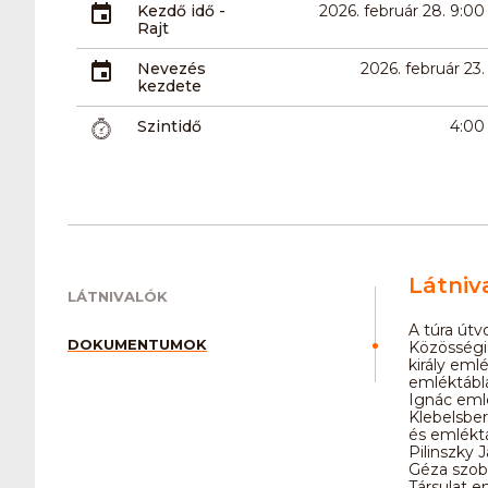
Kezdő idő -
2026. február 28. 9:00
Rajt
Nevezés
2026. február 23.
kezdete
Szintidő
4:00
Látniv
LÁTNIVALÓK
A túra útv
DOKUMENTUMOK
Közösségi 
király eml
emléktábl
Ignác emlé
Klebelsber
és emléktá
Pilinszky 
Géza szobr
Társulat e