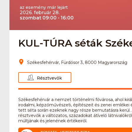
az esemény már lejárt
2026. február 28.
szombat 09:00 - 16:00
KUL-TÚRA séták Széke
Székesfehérvár, Fürdősor 3, 8000 Magyarország
Résztvevők
Székesfehérvár a nemzet történelmi fővárosa, ahol kirá
irodalmi, képzőművészeti, építészeit és zenei emlékei 
tett séta során ezeknek nagy része bemutatásra kerül. 
résztvevők a változatos, századokat átívelő látnivalókr
múltjának és jelenének értékeiről.