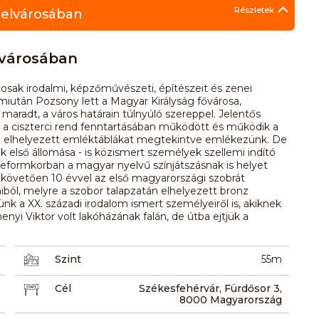
Részletek
belvárosában
lvárosában
osak irodalmi, képzőművészeti, építészeit és zenei
miután Pozsony lett a Magyar Királyság fővárosa,
 maradt, a város határain túlnyúló szereppel. Jelentős
és a ciszterci rend fenntartásában működött és működik a
alán elhelyezett emléktáblákat megtekintve emlékezünk. De
 első állomása - is közismert személyek szellemi indító
 reformkorban a magyar nyelvű színjátszásnak is helyet
át követően 10 évvel az első magyarországi szobrát
iból, melyre a szobor talapzatán elhelyezett bronz
 a XX. századi irodalom ismert személyeiről is, akiknek
henyi Viktor volt lakóházának falán, de útba ejtjük a
Szint
55m
Cél
Székesfehérvár, Fürdősor 3,
8000 Magyarország