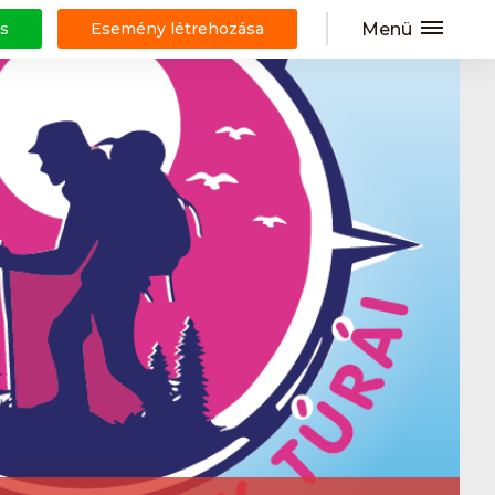
Menü
s
Esemény létrehozása