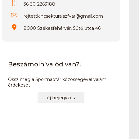
36-30-2263188
rejtettkincsekturaiszfvar
@
gmail.com
8000 Székesfehérvár, Sütő utca 46.
Beszámolnivalód van?!
Ossz meg a Sportnaptár közösségével valami
érdekeset
új bejegyzés