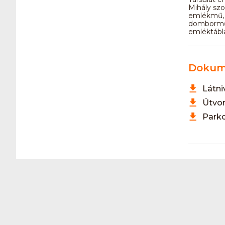
Mihály szo
emlékmű, 
dombormű,
emléktábl
Dokum
Látn
Útvo
Parko