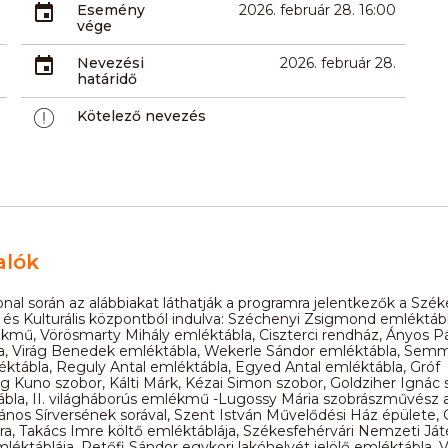
Esemény
2026. február 28. 16:00
vége
Nevezési
2026. február 28.
határidő
Kötelező nevezés
alók
onal során az alábbiakat láthatják a programra jelentkezők a Szék
és Kulturális központból indulva: Széchenyi Zsigmond emléktáb
ékmű, Vörösmarty Mihály emléktábla, Ciszterci rendház, Ányos Pá
a, Virág Benedek emléktábla, Wekerle Sándor emléktábla, Sem
ktábla, Reguly Antal emléktábla, Egyed Antal emléktábla, Gróf
g Kuno szobor, Kálti Márk, Kézai Simon szobor, Goldziher Ignác 
bla, II. világháborús emlékmű -Lugossy Mária szobrászművész 
János Sírversének sorával, Szent István Művelődési Ház épülete, 
a, Takács Imre költő emléktáblája, Székesfehérvári Nemzeti Játé
mléktáblája, Petőfi Sándor egykori lakóhelyét jelölő emléktábla,