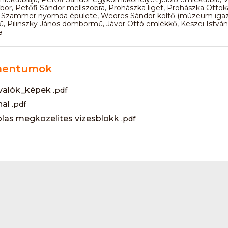
bor, Petőfi Sándor mellszobra, Prohászka liget, Prohászka Ottok
Szammer nyomda épülete, Weöres Sándor költő (múzeum igaz
 Pilinszky János dombormű, Jávor Ottó emlékkő, Keszei István
a
entumok
ivalók_képek
.pdf
nal
.pdf
las megkozelites vizesblokk
.pdf