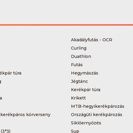
Akadályfutás - OCR
Curling
Duathlon
Futás
ékpár túra
Hegymászás
g
Jégtánc
Kerékpár túra
a
Krikett
MTB-hegyikerékpározás
 kerékpáros körverseny
Országúti kerékpározás
Siklőernyőzés
 (3*3)
Sup