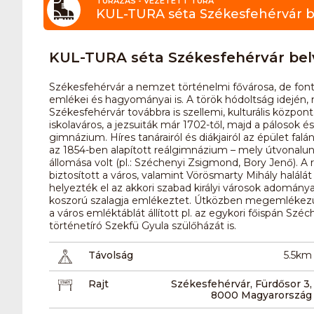
TÚRÁZÁS - VEZETETT TÚRA
KUL-TURA séta Székesfehérvár 
KUL-TURA séta Székesfehérvár be
Székesfehérvár a nemzet történelmi fővárosa, de font
emlékei és hagyományai is. A török hódoltság idején, 
Székesfehérvár továbbra is szellemi, kulturális központ
iskolaváros, a jezsuiták már 1702-től, majd a pálosok 
gimnázium. Híres tanárairól és diákjairól az épület f
az 1854-ben alapított reálgimnázium – mely útvonalunk
állomása volt (pl.: Széchenyi Zsigmond, Bory Jenő). A
biztosított a város, valamint Vörösmarty Mihály halál
helyezték el az akkori szabad királyi városok adománya
koszorú szalagja emlékeztet. Útközben megemlékezünk
a város emléktáblát állított pl. az egykori főispán Széc
történetíró Szekfü Gyula szülőházát is.
Távolság
5.5km
Rajt
Székesfehérvár, Fürdősor 3,
8000 Magyarország