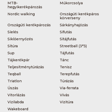
MTB-
Műkorcsolya
hegyikerékpározás
Nordic walking
Országúti kerékpáros
körverseny
Országúti kerékpározás
Sárkányhajózás
Síelés
Sífutás
Siklőernyőzés
Sítájfutás
Sítúra
Streetball (3*3)
Sup
Tájfutás
Tájkerékpár
Tánc
Teljesítménytúrázás
Tenisz
Teqball
Terepfutás
Triatlon
Túrázás
Úszás
Via-ferrata
Vitorlázás
Vívás
Vizilabda
Vizitúra
Wakeboard