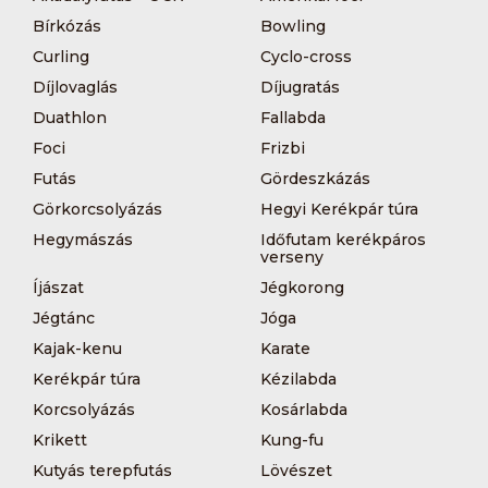
Bírkózás
Bowling
Curling
Cyclo-cross
Díjlovaglás
Díjugratás
Duathlon
Fallabda
Foci
Frizbi
Futás
Gördeszkázás
Görkorcsolyázás
Hegyi Kerékpár túra
Hegymászás
Időfutam kerékpáros
verseny
Íjászat
Jégkorong
Jégtánc
Jóga
Kajak-kenu
Karate
Kerékpár túra
Kézilabda
Korcsolyázás
Kosárlabda
Krikett
Kung-fu
Kutyás terepfutás
Lövészet