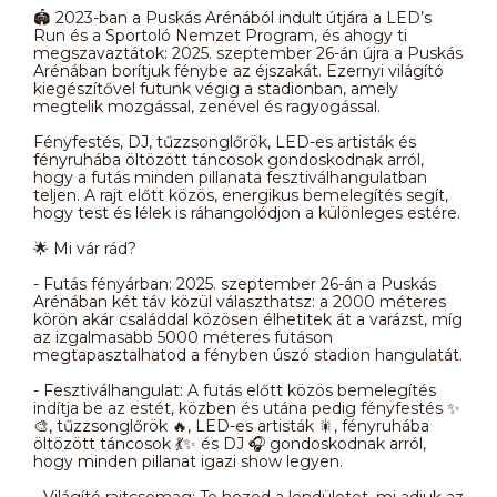
🏟️ 2023-ban a Puskás Arénából indult útjára a LED’s
Run és a Sportoló Nemzet Program, és ahogy ti
megszavaztátok: 2025. szeptember 26-án újra a Puskás
Arénában borítjuk fénybe az éjszakát. Ezernyi világító
kiegészítővel futunk végig a stadionban, amely
megtelik mozgással, zenével és ragyogással.
Fényfestés, DJ, tűzzsonglőrök, LED-es artisták és
fényruhába öltözött táncosok gondoskodnak arról,
hogy a futás minden pillanata fesztiválhangulatban
teljen. A rajt előtt közös, energikus bemelegítés segít,
hogy test és lélek is ráhangolódjon a különleges estére.
🌟 Mi vár rád?
- Futás fényárban: 2025. szeptember 26-án a Puskás
Arénában két táv közül választhatsz: a 2000 méteres
körön akár családdal közösen élhetitek át a varázst, míg
az izgalmasabb 5000 méteres futáson
megtapasztalhatod a fényben úszó stadion hangulatát.
- Fesztiválhangulat: A futás előtt közös bemelegítés
indítja be az estét, közben és utána pedig fényfestés ✨
🎨, tűzzsonglőrök 🔥, LED-es artisták 🎇, fényruhába
öltözött táncosok 💃✨ és DJ 🎧 gondoskodnak arról,
hogy minden pillanat igazi show legyen.
- Világító rajtcsomag: Te hozod a lendületet, mi adjuk az