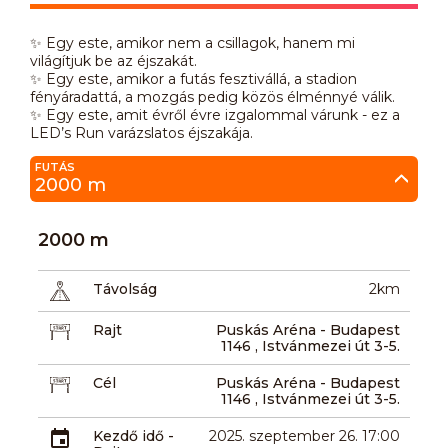
✨ Egy este, amikor nem a csillagok, hanem mi
világítjuk be az éjszakát.
✨ Egy este, amikor a futás fesztivállá, a stadion
fényáradattá, a mozgás pedig közös élménnyé válik.
✨ Egy este, amit évről évre izgalommal várunk - ez a
LED’s Run varázslatos éjszakája.
FUTÁS
2000 m
2000 m
Távolság
2km
Rajt
Puskás Aréna - Budapest
1146 , Istvánmezei út 3-5.
Cél
Puskás Aréna - Budapest
1146 , Istvánmezei út 3-5.
Kezdő idő -
2025. szeptember 26. 17:00