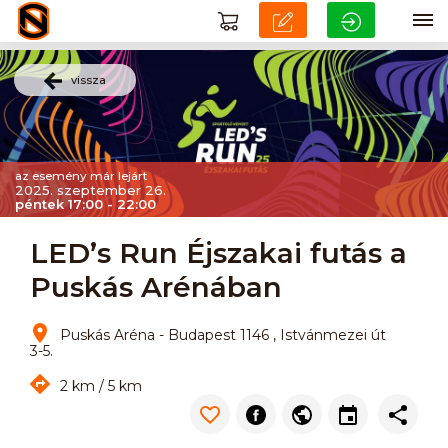
vissza
az esemény már lejárt
2025. szeptember 26.
péntek 17:00 - 22:00
LED’s Run Éjszakai futás a
Puskás Arénában
Puskás Aréna - Budapest 1146 , Istvánmezei út
3-5.
2 km / 5 km