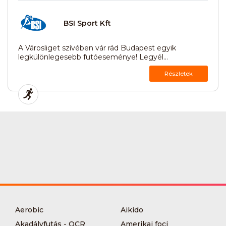
BSI Sport Kft
A Városliget szívében vár rád Budapest egyik
legkülönlegesebb futóeseménye! Legyél...
Részletek
Aerobic
Aikido
Akadályfutás - OCR
Amerikai foci