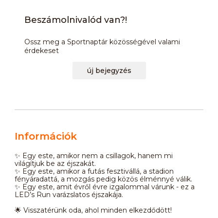
Beszámolnivalód van?!
Ossz meg a Sportnaptár közösségével valami
érdekeset
új bejegyzés
Információk
✨ Egy este, amikor nem a csillagok, hanem mi
világítjuk be az éjszakát.
✨ Egy este, amikor a futás fesztivállá, a stadion
fényáradattá, a mozgás pedig közös élménnyé válik.
✨ Egy este, amit évről évre izgalommal várunk - ez a
LED’s Run varázslatos éjszakája.
🌟 Visszatérünk oda, ahol minden elkezdődött!