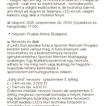
egyedi - csak erre az estére készült - technikai pólót,
valamint a világító eszközöket is, de hozhatsz bármit,
ami fényt ad, legyen az fejlámpa, LED-es lufi, világító
karkötő vagy akár a mobilod fénye.
📅 Időpont: 2025. szeptember 26., 19:00 (Gyülekező és
hangolódás: 17:00)
📍 Helyszín: Puskás Aréna, Budapest
🎫 Nevezés és díjak:
A Led’s Run éjszakai futás a Sportoló Nemzet Program
keretén belül valósul meg. A futóversenyen való
részvételhez és a kedvezményes nevezés
igénybevételéhez Sportoló Nemzet Klubtagság
szükséges. Egy klubkártyaszámmal egy nevezés
adható le. Ha még nem vagy klubtag, ne hagyd ki –
regisztrálj néhány kattintással a
sportolonemzet.hu/regisztracio oldalon.
„Early bird” nevezés - szeptember 3. éjfélig:
👉 2 km-es táv: 3.000 Ft
👉 5 km-es táv: 4.500 Ft
Érdemes mielőbb nevezni, hiszen aki szeptember 3.
éjfélig megteszi, nemcsak biztosítja a helyét, hanem
egy különleges, kizárólag erre az estére tervezett,
limitált kiadású LED’s Run technikai futópólót is
ajándékba kap a rajtcsomagban.