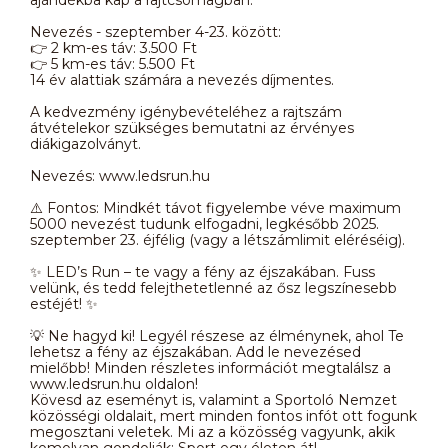
Nevezés - szeptember 4-23. között:
👉 2 km-es táv: 3.500 Ft
👉 5 km-es táv: 5.500 Ft
14 év alattiak számára a nevezés díjmentes.
A kedvezmény igénybevételéhez a rajtszám
átvételekor szükséges bemutatni az érvényes
diákigazolványt.
Nevezés: www.ledsrun.hu
⚠️ Fontos: Mindkét távot figyelembe véve maximum
5000 nevezést tudunk elfogadni, legkésőbb 2025.
szeptember 23. éjfélig (vagy a létszámlimit eléréséig).
✨ LED’s Run – te vagy a fény az éjszakában. Fuss
velünk, és tedd felejthetetlenné az ősz legszínesebb
estéjét! ✨
💡 Ne hagyd ki! Legyél részese az élménynek, ahol Te
lehetsz a fény az éjszakában. Add le nevezésed
mielőbb! Minden részletes információt megtalálsz a
www.ledsrun.hu oldalon!
Kövesd az eseményt is, valamint a Sportoló Nemzet
közösségi oldalait, mert minden fontos infót ott fogunk
megosztani veletek. Mi az a közösség vagyunk, akik
komolyan gondolják: Sport egy életen át!