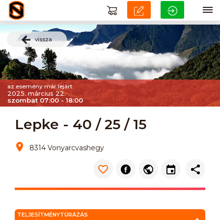
vissza
az esemény már lejárt
2025. március 22.
szombat 07:00 - 18:00
Lepke - 40 / 25 / 15
8314 Vonyarcvashegy
TELJESÍTMÉNYTÚRÁZÁS