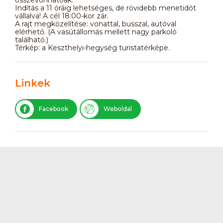
Indítás a 11 óráig lehetséges, de rövidebb menetidőt
vállalva! A cél 18:00-kor zár.
A rajt megközelítése: vonattal, busszal, autóval
elérhető. (A vasútállomás mellett nagy parkoló
található.)
Térkép: a Keszthelyi-hegység turistatérképe.
Linkek
Facebook
Weboldal