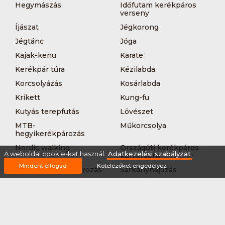
Hegymászás
Időfutam kerékpáros
verseny
Íjászat
Jégkorong
Jégtánc
Jóga
Kajak-kenu
Karate
Kerékpár túra
Kézilabda
Korcsolyázás
Kosárlabda
Krikett
Kung-fu
Kutyás terepfutás
Lövészet
MTB-
Műkorcsolya
hegyikerékpározás
Nordic walking
Országúti kerékpáros
A weboldal cookie-kat használ.
Adatkezelési szabályzat
körverseny
Mindent elfogad
Kötelezőket engedélyez
Országúti kerékpározás
Sárkányhajózás
Síelés
Sífutás
Siklőernyőzés
Sítájfutás
Sítúra
Streetball (3*3)