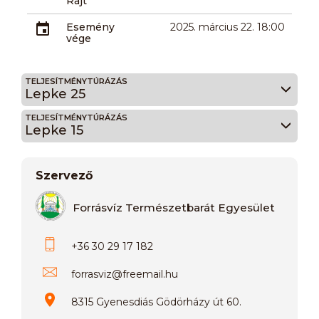
Rajt
Esemény
2025. március 22. 18:00
vége
TELJESÍTMÉNYTÚRÁZÁS
Lepke 25
TELJESÍTMÉNYTÚRÁZÁS
Lepke 15
Szervező
Forrásvíz Természetbarát Egyesület
+36 30 29 17 182
forrasviz
@
freemail.hu
8315 Gyenesdiás Gödörházy út 60.