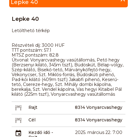
Lepke 40
Lepke 40
Letölthető térkép
Részvételi díj: 3000 HUF
TTT pontszám: 57.1
MTSZ pontszám: 82.8
Útvonal: Vonyarcvashegy vasútállomás, Pető hegy
(Berzsenyi kilátó, 345m tszf.), Büdöskút, Bélap-völgy,
Szép-kilátó, Bisekő-tető, Márványkőfejtő-hegy,
Vékonycser, Szt. Miklós-forrás, Büdöskúti pihenő,
Pad-kői kilátó (409m tszf.) Jakabfi pihenő, Keserű-
tető, Csereze-hegy, Szt. Mihály dombi kápolna,
berekalja, Szt. Vendel kápolna, Vas hegyi Kitaibel Pál
kilátó (225m tszf.), Vonyarcvashegy vasútállomás
Rajt
8314 Vonyarcvashegy
Cél
8314 Vonyarcvashegy
Kezdő idő -
2025. március 22. 7:00