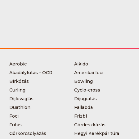
Aerobic
Aikido
Akadályfutás - OCR
Amerikai foci
Bírkózás
Bowling
Curling
Cyclo-cross
Díjlovaglás
Díjugratás
Duathlon
Fallabda
Foci
Frizbi
Futás
Gördeszkázás
Görkorcsolyázás
Hegyi Kerékpár túra