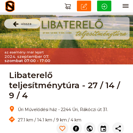
vissza
az esemény már lejárt
2024. szeptember 07.
szombat 07:00 - 17:00
Libaterelő
teljesítménytúra - 27 / 14 /
9 / 4
Úri Művelődési ház - 2244 Úri, Rákóczi út 31.
27.1 km / 14.1 km / 9 km / 4 km