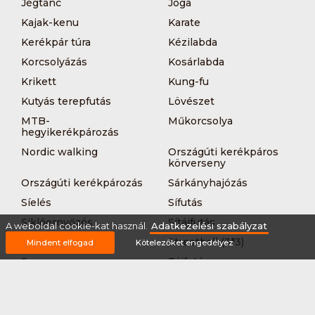
Jégtánc
Jóga
Kajak-kenu
Karate
Kerékpár túra
Kézilabda
Korcsolyázás
Kosárlabda
Krikett
Kung-fu
Kutyás terepfutás
Lövészet
MTB-
Műkorcsolya
hegyikerékpározás
Nordic walking
Országúti kerékpáros
körverseny
Országúti kerékpározás
Sárkányhajózás
Síelés
Sífutás
Siklőernyőzés
Sítájfutás
A weboldal cookie-kat használ.
Adatkezelési szabályzat
Sítúra
Streetball (3*3)
Mindent elfogad
Kötelezőket engedélyez
Sup
Tájfutás
Tájkerékpár
Tánc
Teljesítménytúrázás
Tenisz