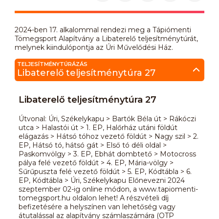
2024-ben 17. alkalommal rendezi meg a Tápiómenti
Tömegsport Alapítvány a Libaterelő teljesítménytúrát,
melynek kiindulópontja az Úri Művelődési Ház.
TELJESÍTMÉNYTÚRÁZÁS
Libaterelő teljesítménytúra 27
Libaterelő teljesítménytúra 27
Útvonal: Úri, Székelykapu > Bartók Béla út > Rákóczi
utca > Halastói út > 1. EP, Halőrház utáni földút
elágazás > Hátsó tóhoz vezető földút > Nagy szil > 2.
EP, Hátsó tó, hátsó gát > Első tó déli oldal >
Paskomvölgy > 3. EP, Ebhát dombtető > Motocross
pálya felé vezető földút > 4. EP, Mária-völgy >
Sűrűpuszta felé vezető földút > 5. EP, Kódtábla > 6.
EP, Kódtábla > Úri, Székelykapu Előnevezni 2024
szeptember 02-ig online módon, a www.tapiomenti-
tomegsport.hu oldalon lehet! A részvételi díj
befizetésére a helyszínen van lehetőség vagy
átutalással az alapítvány számlaszámára (OTP