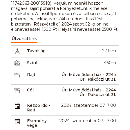
11742063-20013918). Kérjük, mindenki hozzon
magával saját poharat a környezetünk kímélése
érdekében. A frissítőpontokon és a célban csak saját
pohárba, palackba, ivózsákba tudunk frissítést
biztosítani! Részvételi díj 2024.szept.02-ig online
előnevezéssel: 1500 Ft Helyszíni nevezéssel: 2500 Ft
Útvonal link
Távolság
27.1km
Szint
460m
Rajt
Úri Művelődési ház - 2244
Úri, Rákóczi út 31.
Cél
Úri Művelődési ház - 2244
Úri, Rákóczi út 31.
Kezdő idő -
2024. szeptember 07. 7:00
Rajt
Esemény
2024. szeptember 07. 17:00
vége