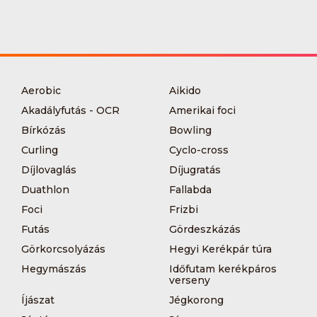
Aerobic
Aikido
Akadályfutás - OCR
Amerikai foci
Bírkózás
Bowling
Curling
Cyclo-cross
Díjlovaglás
Díjugratás
Duathlon
Fallabda
Foci
Frizbi
Futás
Gördeszkázás
Görkorcsolyázás
Hegyi Kerékpár túra
Hegymászás
Időfutam kerékpáros
verseny
Íjászat
Jégkorong