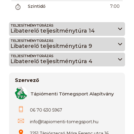
Szintidő
7:00
TELJESÍTMÉNYTÚRÁZÁS
Libaterelő teljesítménytúra 14
TELJESÍTMÉNYTÚRÁZÁS
Libaterelő teljesítménytúra 9
TELJESÍTMÉNYTÚRÁZÁS
Libaterelő teljesítménytúra 4
Szervező
Tápiómenti Tömegsport Alapítvány
06 70 630 5967
info
@
tapiomenti-tomegsport.hu
2251 Tápiószecső Móra Ferenc utca 16.