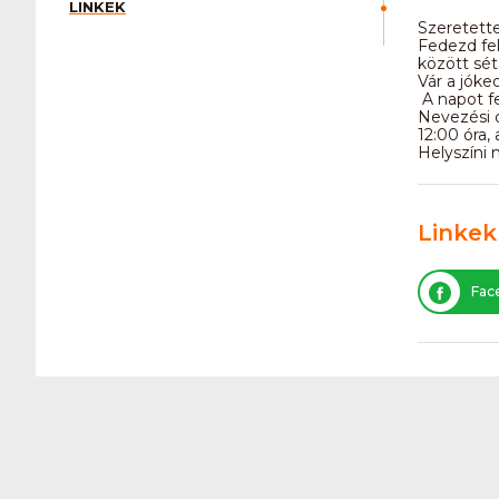
LINKEK
Szeretette
Fedezd fel
között sét
Vár a jóked
A napot fe
Nevezési d
12:00 óra,
Helyszíni
Linkek
Fac