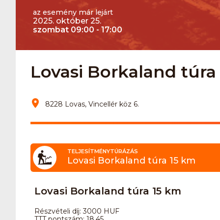
az esemény már lejárt
2025. október 25.
szombat 09:00 - 17:00
Lovasi Borkaland túra
8228 Lovas, Vincellér köz 6.
TELJESÍTMÉNYTÚRÁZÁS
Lovasi Borkaland túra 15 km
Lovasi Borkaland túra 15 km
Részvételi díj: 3000 HUF
TTT pontszám: 18.45