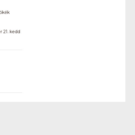
tőkék
r 21. kedd