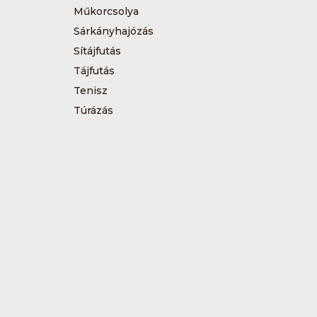
Műkorcsolya
Sárkányhajózás
Sítájfutás
Tájfutás
Tenisz
Túrázás
Vívás