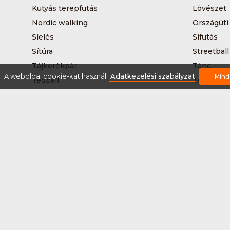
Kutyás terepfutás
Lövészet
Nordic walking
Országúti
Síelés
Sífutás
Sítúra
Streetball
Tájkerékpár
Tánc
A weboldal cookie-kat használ.
Adatkezelési szabályzat
Mind
Teqball
Terepfutá
Úszás
Via-ferrat
Vizilabda
Vizitúra
Rólunk
Szervezőknek / Egyesületeknek
Marke
Adatkezelési szabályzat
Általános Szerződési Fel
2026 © Minden jog fenntartva Sportnaptar.hu Nonprofit Kft.