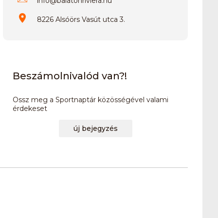
info
@
balatonriviera.hu
8226 Alsóörs Vasút utca 3.
Beszámolnivalód van?!
Ossz meg a Sportnaptár közösségével valami
érdekeset
új bejegyzés