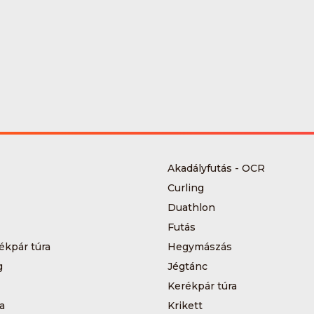
Akadályfutás - OCR
Curling
Duathlon
Futás
ékpár túra
Hegymászás
g
Jégtánc
Kerékpár túra
a
Krikett