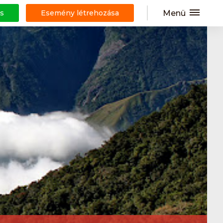
Menü
s
Esemény létrehozása