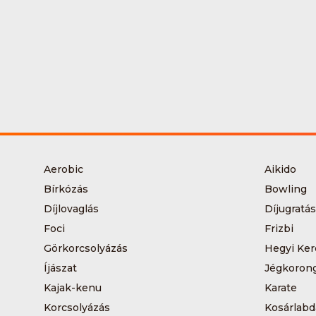
Aerobic
Aikido
Bírkózás
Bowling
Díjlovaglás
Díjugratás
Foci
Frizbi
Görkorcsolyázás
Hegyi Ker
Íjászat
Jégkoron
Kajak-kenu
Karate
Korcsolyázás
Kosárlabd