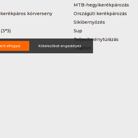
MTB-hegyikerékpározás
 kerékpáros körverseny
Országúti kerékpározás
Siklőernyőzés
 (3*3)
Sup
Teljesítménytúrázás
ent elfogad
Kötelezőket engedélyez
s
Triatlon
a
Vitorlázás
Wakeboard
ting ajánlat
tételek
Impresszum
Bővítmények
Partnereink