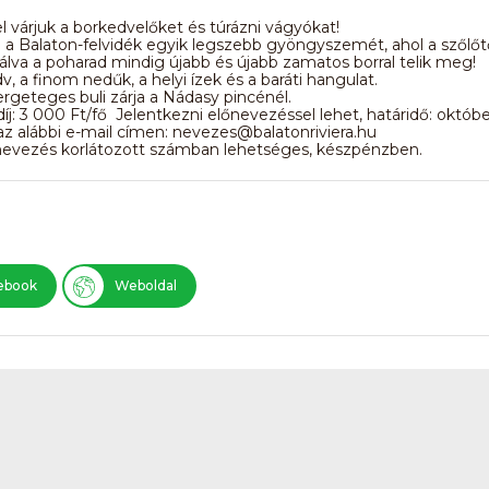
l várjuk a borkedvelőket és túrázni vágyókat!
 a Balaton-felvidék egyik legszebb gyöngyszemét, ahol a szőlő
álva a poharad mindig újabb és újabb zamatos borral telik meg!
v, a finom nedűk, a helyi ízek és a baráti hangulat.
rgeteges buli zárja a Nádasy pincénél.
íj: 3 000 Ft/fő Jelentkezni előnevezéssel lehet, határidő: októbe
 az alábbi e-mail címen: nevezes@balatonriviera.hu
 nevezés korlátozott számban lehetséges, készpénzben.
ebook
Weboldal