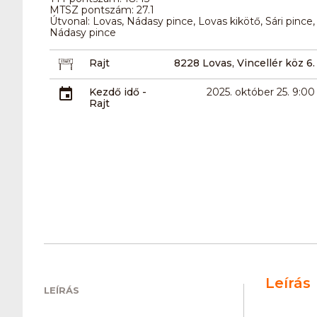
MTSZ pontszám: 27.1
Útvonal: Lovas, Nádasy pince, Lovas kikötő, Sári pinc
Nádasy pince
Rajt
8228 Lovas, Vincellér köz 6.
Kezdő idő -
2025. október 25. 9:00
Rajt
Leírás
LEÍRÁS