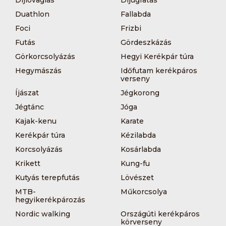
Díjlovaglás
Díjugratás
Duathlon
Fallabda
Foci
Frizbi
Futás
Gördeszkázás
Görkorcsolyázás
Hegyi Kerékpár túra
Hegymászás
Időfutam kerékpáros
verseny
Íjászat
Jégkorong
Jégtánc
Jóga
Kajak-kenu
Karate
Kerékpár túra
Kézilabda
Korcsolyázás
Kosárlabda
Krikett
Kung-fu
Kutyás terepfutás
Lövészet
MTB-
Műkorcsolya
hegyikerékpározás
Nordic walking
Országúti kerékpáros
körverseny