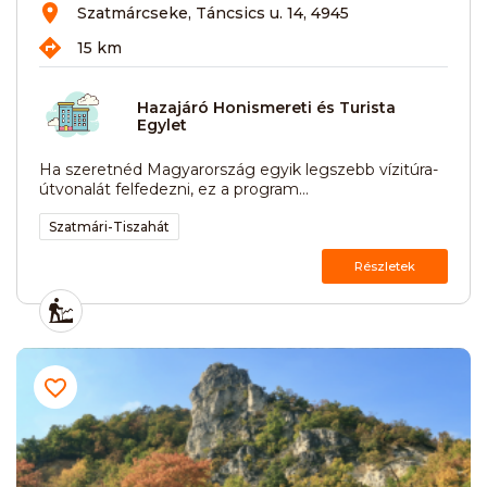
Szatmárcseke, Táncsics u. 14, 4945
15 km
Hazajáró Honismereti és Turista
Egylet
Ha szeretnéd Magyarország egyik legszebb vízitúra-
útvonalát felfedezni, ez a program...
Szatmári-Tiszahát
Részletek