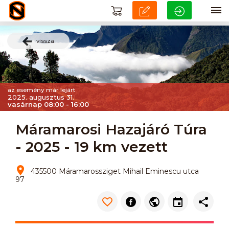
vissza
az esemény már lejárt
2025. augusztus 31.
vasárnap 08:00 - 16:00
Máramarosi Hazajáró Túra
- 2025 - 19 km vezett
435500 Máramarossziget Mihail Eminescu utca
97