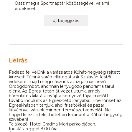
Ossz meg a Sportnaptár közösségével valami
érdekeset
új bejegyzés
Leírás
Fedezd fel velünk a varázslatos Kőhát-hegység rejtett
kincseit! Túránk során ellátogatunk Szalaván festői
vidékére, majd megmászunk az izgalmas nevű
Ördögdombot, ahonnan lenyűgöző panoráma tárul
elénk. Az Egresi tetőn át vezet utunk, amely
bámulatos kilátást nyújt a környező tájra, mielőtt
tovább indulunk az Egres-tető irányába. Pihenőnket az
Egresi-házban tartjuk, ahol frissítőkkel és pazar
látvánnyal várunk minden természetkedvelőt. Ne
hagyd ki ezt a felejthetetlen kalandot a Kőhát-hegység
szívében!
Találkozó: Hotel Gradina Mori parkolójában.
Indulás: reggel 8:00 óra.