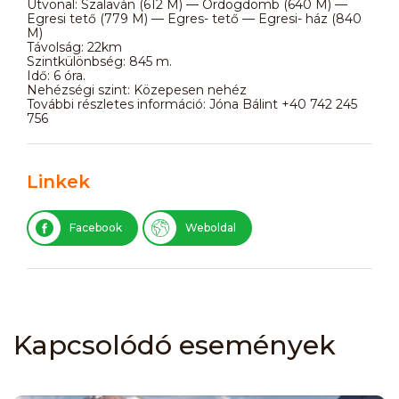
Útvonal: Szalaván (612 M) — Ördögdomb (640 M) —
Egresi tető (779 M) — Egres- tető — Egresi- ház (840
M)
Távolság: 22km
Szintkülönbség: 845 m.
Idő: 6 óra.
Nehézségi szint: Közepesen nehéz
További részletes információ: Jóna Bálint +40 742 245
756
Linkek
Facebook
Weboldal
Kapcsolódó események