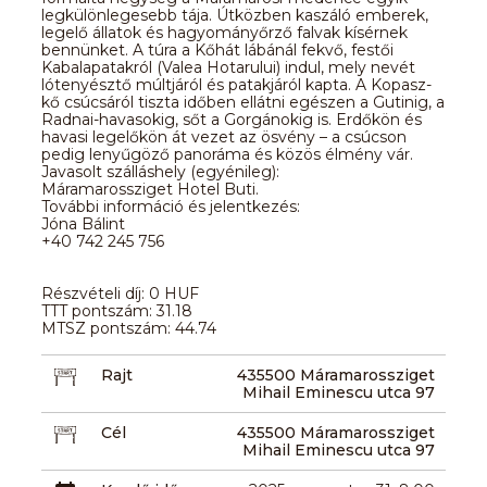
legkülönlegesebb tája. Útközben kaszáló emberek,
legelő állatok és hagyományőrző falvak kísérnek
bennünket. A túra a Kőhát lábánál fekvő, festői
Kabalapatakról (Valea Hotarului) indul, mely nevét
lótenyésztő múltjáról és patakjáról kapta. A Kopasz-
kő csúcsáról tiszta időben ellátni egészen a Gutinig, a
Radnai-havasokig, sőt a Gorgánokig is. Erdőkön és
havasi legelőkön át vezet az ösvény – a csúcson
pedig lenyűgöző panoráma és közös élmény vár.
Javasolt szálláshely (egyénileg):
Máramarossziget Hotel Buti.
További információ és jelentkezés:
Jóna Bálint
+40 742 245 756
Részvételi díj: 0 HUF
TTT pontszám: 31.18
MTSZ pontszám: 44.74
Rajt
435500 Máramarossziget
Mihail Eminescu utca 97
Cél
435500 Máramarossziget
Mihail Eminescu utca 97