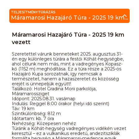
TELJESÍTMÉNYTÚRÁZÁS
Máramarosi Hazajáró Túra - 2025 19 km vezett
Máramarosi Hazajáró Túra - 2025 19 km
vezett
Szeretettel várunk benneteket 2025. augusztus 31-
én egy különleges túrára a festői Kőhát-hegységbe,
ahol célunk nem más, mint a vadregényes Kopasz-
kő (1152 m) meghódítása. Ez a túra része a 2025-ös
Hazajáró Kupa sorozatnak, így nemcsak a
természetet, hanem a hazaszeretet és közösség
erejét is ünnepeljük együtt!
Találkozó: Hotel Gradina Morii parkolója,
Máramarossziget
Időpont: 2025.08.31. vasárnap
Indulás: Reggel 8:00 órakor (helyi idő szerint)
Táv: 19 km
Szintkülönbség: 812 m
Időtartam: kb. 7 óra
Nehézség: Közepesen nehéz
Túránk a Kőhát-hegység vadregényes vidékén vezet
keresztül – ez a vulkanikus eredetű, andezitsziklák
formálta hegység a Máramarosi-medence egyik