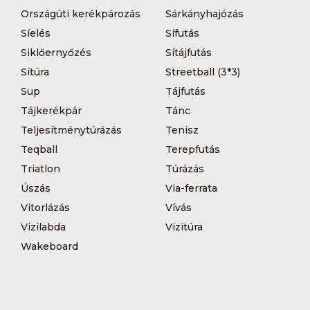
Országúti kerékpározás
Sárkányhajózás
Síelés
Sífutás
Siklőernyőzés
Sítájfutás
Sítúra
Streetball (3*3)
Sup
Tájfutás
Tájkerékpár
Tánc
Teljesítménytúrázás
Tenisz
Teqball
Terepfutás
Triatlon
Túrázás
Úszás
Via-ferrata
Vitorlázás
Vívás
Vizilabda
Vizitúra
Wakeboard