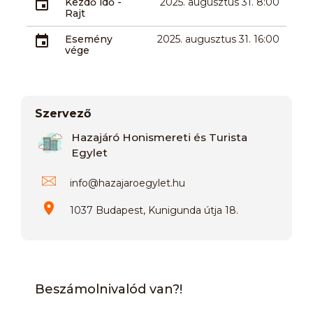
Kezdő idő -
2025. augusztus 31. 8:00
Rajt
Esemény
2025. augusztus 31. 16:00
vége
Szervező
Hazajáró Honismereti és Turista
Egylet
info
@
hazajaroegylet.hu
1037 Budapest, Kunigunda útja 18.
Beszámolnivalód van?!