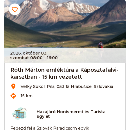
2026. október 03.
szombat 08:00
- 16:00
Róth Márton emléktúra a Káposztafalvi-
karsztban - 15 km vezetett
Veľký Sokol, Píla, 053 15 Hrabušice, Szlovákia
15 km
Hazajáró Honismereti és Turista
Egylet
Fedezd fel a Szlovák Paradicsom egyik