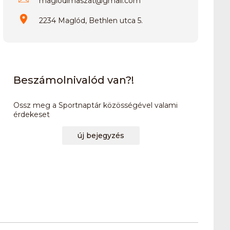
maglodimaszat
@
gmail.com
2234 Maglód, Bethlen utca 5.
Beszámolnivalód van?!
Ossz meg a Sportnaptár közösségével valami
érdekeset
új bejegyzés