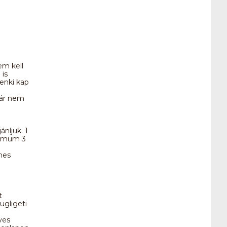
em kell
 is
denki kap
már nem
nljuk. 1
ximum 3
mes
t
ugligeti
yes