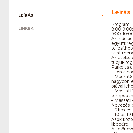
Leírás
LEÍRÁS
Program:
LINKEK
8:00-9:00:
9:00-10:00
Az indulás
együtt reg
teljesíthe
saját mene
Az utolsó 
tudjuk fog
Parkolás a
Ezen a nap
– Maszat6 
nagyobb e
órával leh
– Maszat10
tempóban
– Maszat19
Nevezési d
– 6 km-es 
– 10 és 19
Azok közöt
libegőre.
Az előneve