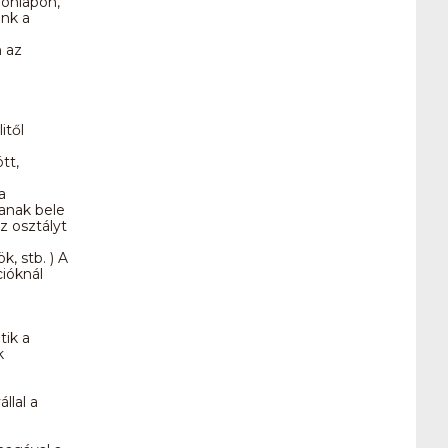
honlapon,
ünk a
 az
itől
tt,
a
tanak bele
z osztályt
, stb. ) A
cióknál
tik a
k
llal a