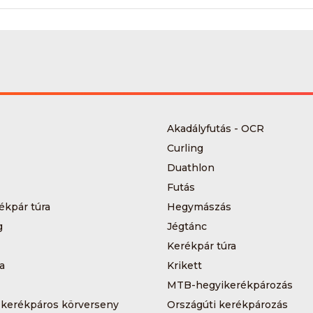
Akadályfutás - OCR
Curling
Duathlon
Futás
ékpár túra
Hegymászás
g
Jégtánc
Kerékpár túra
a
Krikett
MTB-hegyikerékpározás
 kerékpáros körverseny
Országúti kerékpározás