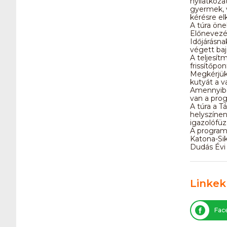
nyilatkoza
gyermek, 
kérésre el
A túra öne
Előnevezés
Időjárásna
végett baj
A teljesí
frissítőpo
Megkérjük 
kutyát a va
Amennyiben
van a pro
A túra a T
helyszínen
igazolófüz
A programé
Katona-Sik
Dudás Évi
Linkek
Fac