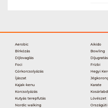
Aerobic
Aikido
Bírkózás
Bowling
Díjlovaglás
Díjugratás
Foci
Frizbi
Görkorcsolyázás
Hegyi Ker
Íjászat
Jégkoron
Kajak-kenu
Karate
Korcsolyázás
Kosárlabd
Kutyás terepfutás
Lövészet
Nordic walking
Országúti