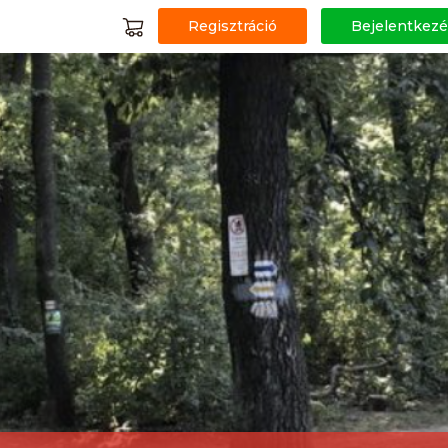
Regisztráció
Bejelentkezé