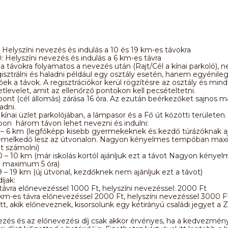
 Helyszíni nevezés és indulás a 10 és 19 km-es távokra
: Helyszíni nevezés és indulás a 6 km-es távra
 a távokra folyamatos a nevezés után (Rajt/Cél a kínai parkoló), n
isztrálni és haladni például egy osztály esetén, hanem egyénileg
tőek a távok. A regisztrációkor kerül rögzítésre az osztály és min
tlevelet, amit az ellenőrző pontokon kell pecsételtetni.
pont (cél állomás) zárása 16 óra. Az ezután beérkezőket sajnos 
adni.
 kínai üzlet parkolójában, a lámpasor és a Fő út közötti területen.
on három távon lehet nevezni és indulni:
– 6 km (legfőképp kisebb gyermekeknek és kezdő túrázóknak ajá
melkedő lesz az útvonalon. Nagyon kényelmes tempóban ma
et számolni)
 – 10 km (már iskolás kortól ajánljuk ezt a távot Nagyon kényel
 maximum 5 óra)
 – 19 km (új útvonal, kezdőknek nem ajánljuk ezt a távot)
íjak:
távra előnevezéssel 1000 Ft, helyszíni nevezéssel: 2000 Ft
 km-es távra előnevezéssel 2000 Ft, helyszíni nevezéssel 3000 F
t, akik előneveznek, kisorsolunk egy kétirányú családi jegyet a Z
zés és az előnevezési díj csak akkor érvényes, ha a kedvezmén