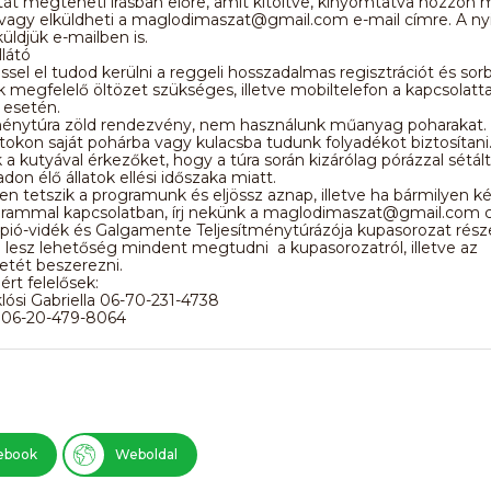
tát megteheti írásban előre, amit kitöltve, kinyomtatva hozzon 
vagy elküldheti a maglodimaszat@gmail.com e-mail címre. A nyi
küldjük e-mailben is.
llátó
sel el tudod kerülni a reggeli hosszadalmas regisztrációt és sorb
k megfelelő öltözet szükséges, illetve mobiltelefon a kapcsolatta
 esetén.
tménytúra zöld rendezvény, nem használunk műanyag poharakat.
ntokon saját pohárba vagy kulacsba tudunk folyadékot biztosítani
a kutyával érkezőket, hogy a túra során kizárólag pórázzal sétál
don élő állatok ellési időszaka miatt.
 tetszik a programunk és eljössz aznap, illetve ha bármilyen k
grammal kapcsolatban, írj nekünk a maglodimaszat@gmail.com c
ápió-vidék és Galgamente Teljesítménytúrázója kupasorozat rész
 lesz lehetőség mindent megtudni a kupasorozatról, illetve az
etét beszerezni.
rt felelősek:
lósi Gabriella 06-70-231-4738
 06-20-479-8064
ebook
Weboldal