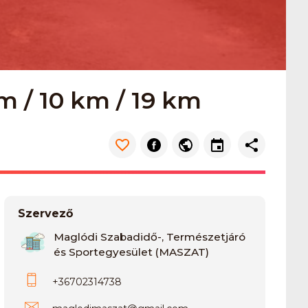
m / 10 km / 19 km
Szervező
Maglódi Szabadidő-, Természetjáró
és Sportegyesület (MASZAT)
+36702314738