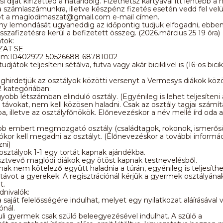
 díjat kifizetted a határidőig. Fizethetsz kártyával itt lentebb a 
a számlaszámunkra, illetve készpénz fizetés esetén vedd fel vel
ot a maglodimaszat@gmail.com e-mail címen.
y lemondását ugyaneddig az időpontig tudjuk elfogadni, ebben
sszafizetésre kerül a befizetett összeg. (2026.március 25 19 óra)
atok:
ZAT SE
ám:10402922-50526688-68781002
udjátok teljesíteni sétálva, futva vagy akár biciklivel is (16-os bicikl
ghirdetjük az osztályok közötti versenyt a Vermesys diákok közö
 kategóriában:
gyobb létszámban elinduló osztály. (Egyénileg is lehet teljesíteni 
távokat, nem kell közösen haladni. Csak az osztály tagjai számí
a, illetve az osztályfőnökök. Előnevezéskor a név mellé írd oda a
öbb embert megmozgató osztály (családtagok, rokonok, ismerősök
iókor kell megadni az osztályt. (Előnevezéskor a további informá
zni)
osztályok 1-1 egy tortát kapnak ajándékba.
sztvevő maglódi diákok egy ötöst kapnak testnevelésből.
nak nem kötelező együtt haladnia a túrán, egyénileg is teljesíthe
 távot a gyerekek. A regisztrációnál kérjük a gyermek osztályána
t.
nivalók:
saját felelősségére indulhat, melyet egy nyilatkozat aláírásával vá
ónál.
uli gyermek csak szülő beleegyezésével indulhat. A szülő a