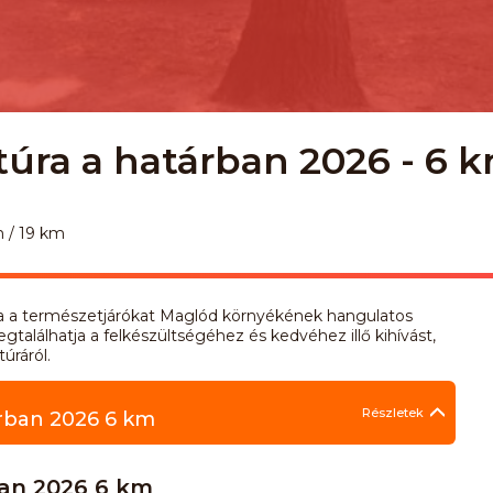
ra a határban 2026 - 6 k
m / 19 km
ja a természetjárókat Maglód környékének hangulatos
gtalálhatja a felkészültségéhez és kedvéhez illő kihívást,
úráról.
Részletek
rban 2026 6 km
an 2026 6 km