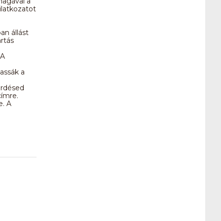
magával a
latkozatot
an állást
rtás
 A
.
tassák a
érdésed
ímre.
e. A