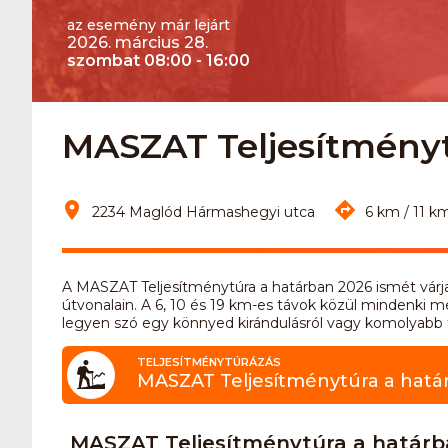
az esemény már lejárt
2026. március 28.
szombat 08:00 - 16:00
MASZAT Teljesítménytú
2234 Maglód Hármashegyi utca
6 km / 11 k
A MASZAT Teljesítménytúra a határban 2026 ismét vár
útvonalain. A 6, 10 és 19 km-es távok közül mindenki me
legyen szó egy könnyed kirándulásról vagy komolyabb t
TELJESÍTMÉNYTÚRÁZÁS
MASZAT Teljesítménytúra a hatá
MASZAT Teljesítménytúra a határb