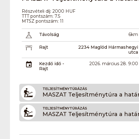
Részvételi díj: 2000 HUF
TTT pontszám: 7.5
MTSZ pontszám: 11
Távolság
6km
Rajt
2234 Maglód Hármashegyi
utca
Kezdő idő -
2026. március 28. 9:00
Rajt
TELJESÍTMÉNYTÚRÁZÁS
MASZAT Teljesítménytúra a hatá
TELJESÍTMÉNYTÚRÁZÁS
MASZAT Teljesítménytúra a hatá