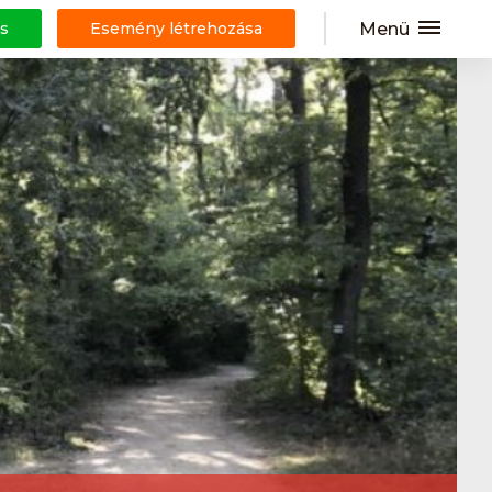
Menü
s
Esemény létrehozása