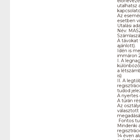
előnevezési
utalhatsz 
kapcsolat
Az esemén
esetben vi
Utalási ad
Név: MAS
Számlasz
A távokat t
ajánlott).
Idén is me
immáron 2
I. A legna
különböző 
a létszámb
is)
II. A legt
regisztrác
tudod jele
A nyertes 
A túrán ré
Az osztály
választott
megadásá
Fontos tud
Mindenki a 
regisztráci
14 éven al