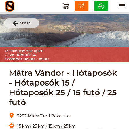
vissza
az esemény már lejárt
2026. február 14.
szombat 06:00 - 16:00
Mátra Vándor - Hótaposók
- Hótaposók 15 /
Hótaposók 25 / 15 futó / 25
futó
3232 Mátrafüred Béke utca
15 km / 25 km / 15 km / 25 km