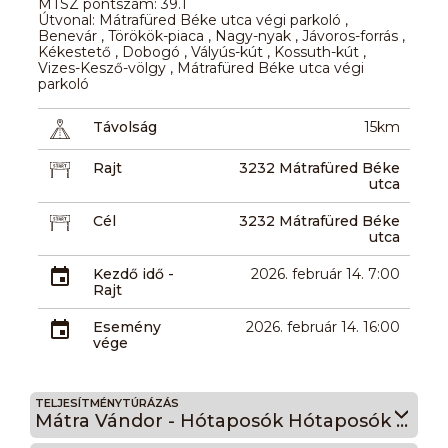
MTSZ pontszám: 39.1
Útvonal: Mátrafüred Béke utca végi parkoló ,
Benevár , Törökök-piaca , Nagy-nyak , Jávoros-forrás ,
Kékestető , Dobogó , Vályús-kút , Kossuth-kút ,
Vizes-Kesző-völgy , Mátrafüred Béke utca végi
parkoló
Távolság
15km
Rajt
3232 Mátrafüred Béke
utca
Cél
3232 Mátrafüred Béke
utca
Kezdő idő -
2026. február 14. 7:00
Rajt
Esemény
2026. február 14. 16:00
vége
TELJESÍTMÉNYTÚRÁZÁS
Mátra Vándor - Hótaposók Hótaposók 25