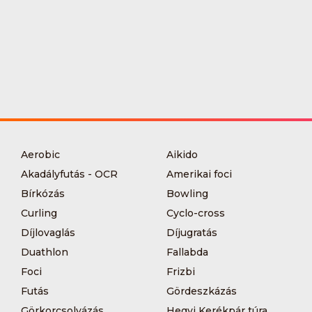
Aerobic
Aikido
Akadályfutás - OCR
Amerikai foci
Bírkózás
Bowling
Curling
Cyclo-cross
Díjlovaglás
Díjugratás
Duathlon
Fallabda
Foci
Frizbi
Futás
Gördeszkázás
Görkorcsolyázás
Hegyi Kerékpár túra