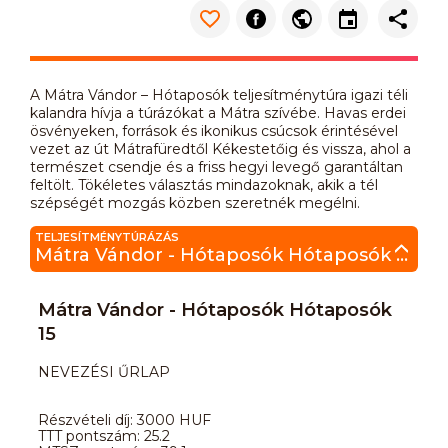
A Mátra Vándor – Hótaposók teljesítménytúra igazi téli
kalandra hívja a túrázókat a Mátra szívébe. Havas erdei
ösvényeken, források és ikonikus csúcsok érintésével
vezet az út Mátrafüredtől Kékestetőig és vissza, ahol a
természet csendje és a friss hegyi levegő garantáltan
feltölt. Tökéletes választás mindazoknak, akik a tél
szépségét mozgás közben szeretnék megélni.
TELJESÍTMÉNYTÚRÁZÁS
Mátra Vándor - Hótaposók Hótaposók 15
Mátra Vándor - Hótaposók Hótaposók
15
NEVEZÉSI ŰRLAP
Részvételi díj: 3000 HUF
TTT pontszám: 25.2