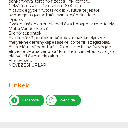
bankártyával történő fizetési link kérhető.
Célzárás összes táv esetén 16:00 óra!
A távok egyben futótávok is. A futva teljesítők
szintideje a gyalogtúrák szintidejének a fele.
Díjazás
Gyalogtúrák esetén oklevél és a hónapnak megfelelő
Mátra Vándor kitűző.
Ellenőrzőpontok
Az ellenőrző pontokon kódok vannak kihelyezve,
melyeknek lefényképezésével történik az igazolás.
Aki a Mátra Vándor túráit (6 db) teljesíti, az év végén
elnyeri a „Mátra vándora” kitüntető címet az azzal járó
oklevéllel és emlékplakettel.
Előnevezés:
NEVEZÉSI ŰRLAP
Linkek
Facebook
Weboldal