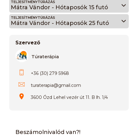
TELJESÍTMÉNYTÚRÁZÁS
Mátra Vándor - Hótaposók 15 futó
TELJESÍTMÉNYTÚRÁZÁS
Mátra Vándor - Hótaposók 25 futó
Szervező
Túraterápia
+36 (30) 279 5968
turaterapia
@
gmail.com
3600 Ózd Lehel vezér út 11. B lh. 1/4
Beszámolnivalód van?!