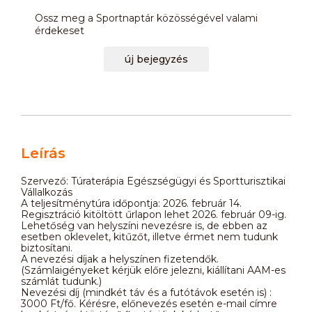
Ossz meg a Sportnaptár közösségével valami
érdekeset
új bejegyzés
Leírás
Szervező: Túraterápia Egészségügyi és Sportturisztikai
Vállalkozás
A teljesítménytúra időpontja: 2026. február 14.
Regisztráció kitöltött űrlapon lehet 2026. február 09-ig.
Lehetőség van helyszíni nevezésre is, de ebben az
esetben oklevelet, kitűzőt, illetve érmet nem tudunk
biztosítani.
A nevezési díjak a helyszínen fizetendők.
(Számlaigényeket kérjük előre jelezni, kiállítani AAM-es
számlát tudunk.)
Nevezési díj (mindkét táv és a futótávok esetén is) :
3000 Ft/fő. Kérésre, előnevezés esetén e-mail címre