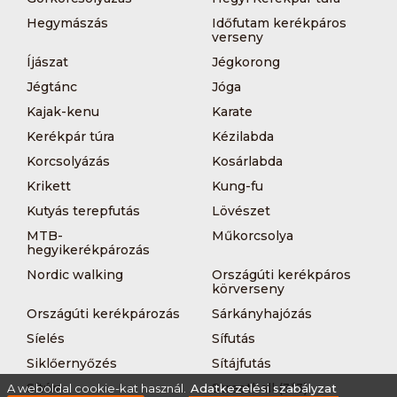
Hegymászás
Időfutam kerékpáros
verseny
Íjászat
Jégkorong
Jégtánc
Jóga
Kajak-kenu
Karate
Kerékpár túra
Kézilabda
Korcsolyázás
Kosárlabda
Krikett
Kung-fu
Kutyás terepfutás
Lövészet
MTB-
Műkorcsolya
hegyikerékpározás
Nordic walking
Országúti kerékpáros
körverseny
Országúti kerékpározás
Sárkányhajózás
Síelés
Sífutás
Siklőernyőzés
Sítájfutás
Sítúra
Streetball (3*3)
A weboldal cookie-kat használ.
Adatkezelési szabályzat