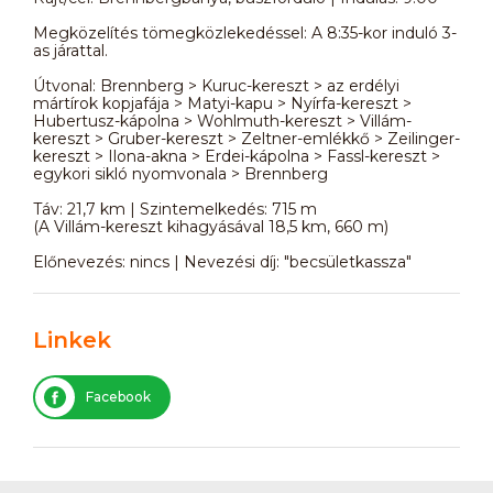
Megközelítés tömegközlekedéssel: A 8:35-kor induló 3-
as járattal.
Útvonal: Brennberg > Kuruc-kereszt > az erdélyi
mártírok kopjafája > Matyi-kapu > Nyírfa-kereszt >
Hubertusz-kápolna > Wohlmuth-kereszt > Villám-
kereszt > Gruber-kereszt > Zeltner-emlékkő > Zeilinger-
kereszt > Ilona-akna > Erdei-kápolna > Fassl-kereszt >
egykori sikló nyomvonala > Brennberg
Táv: 21,7 km | Szintemelkedés: 715 m
(A Villám-kereszt kihagyásával 18,5 km, 660 m)
Előnevezés: nincs | Nevezési díj: "becsületkassza"
Linkek
Facebook