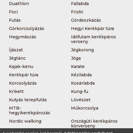
Duathlon
Fallabda
Foci
Frizbi
Futás
Gördeszkázás
Görkorcsolyázás
Hegyi Kerékpár túra
Hegymászás
Időfutam kerékpáros
verseny
Íjászat
Jégkorong
Jégtánc
Jóga
Kajak-kenu
Karate
Kerékpár túra
Kézilabda
Korcsolyázás
Kosárlabda
Krikett
Kung-fu
Kutyás terepfutás
Lövészet
MTB-
Műkorcsolya
hegyikerékpározás
Nordic walking
Országúti kerékpáros
körverseny