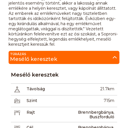
jelentős esemény történt, akkor a lakosság annak
emlékére a helyén keresztet, vagy kápolnát állíttatott.
Az emberek az emlékműveket nagy tiszteletben
tartották és időközönként felújították. Évközben egy-
egy kirándulás alkalmával, ha egy emlékművet
meglátogattak, virággal is díszítették." Vezetett
körtúránkon felelevenítve ezt az ősi szokást, a Soproni-
hegység elfelejtett, legendás emlékhelyeit, mesélő
keresztjeit keressük fel.
TÚRÁZÁS
Mesélő keresztek
Mesélő keresztek
Távolság
21.7km
Szint
715m
Rajt
Brennbergbánya,
Buszforduló
Cél
Brennbergbánya,