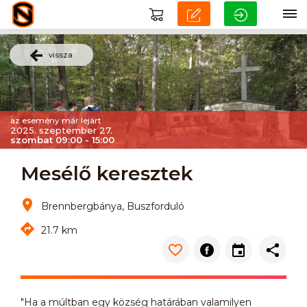
vissza
az esemény már lejárt
2025. szeptember 27.
szombat 09:00 - 15:00
Mesélő keresztek
Brennbergbánya, Buszforduló
21.7 km
"Ha a múltban egy község határában valamilyen