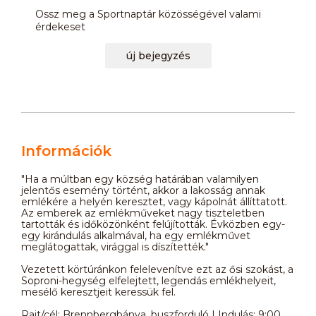
Ossz meg a Sportnaptár közösségével valami
érdekeset
új bejegyzés
Információk
"Ha a múltban egy község határában valamilyen
jelentős esemény történt, akkor a lakosság annak
emlékére a helyén keresztet, vagy kápolnát állíttatott.
Az emberek az emlékműveket nagy tiszteletben
tartották és időközönként felújították. Évközben egy-
egy kirándulás alkalmával, ha egy emlékművet
meglátogattak, virággal is díszítették."
Vezetett körtúránkon felelevenítve ezt az ősi szokást, a
Soproni-hegység elfelejtett, legendás emlékhelyeit,
mesélő keresztjeit keressük fel.
Rajt/cél: Brennbergbánya, buszforduló | Indulás: 9:00