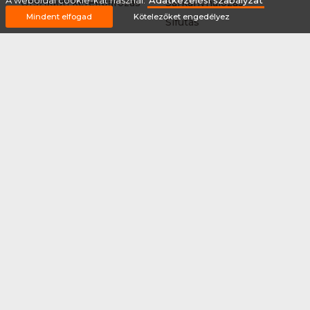
A weboldal cookie-kat használ.
Adatkezelési szabályzat
Országúti kerékpározás
Sárkányhajózás
Mindent elfogad
Kötelezőket engedélyez
Síelés
Sífutás
Siklőernyőzés
Sítájfutás
Sítúra
Streetball (3*3)
Sup
Tájfutás
Tájkerékpár
Tánc
Teljesítménytúrázás
Tenisz
Teqball
Terepfutás
Triatlon
Túrázás
Úszás
Via-ferrata
Vitorlázás
Vívás
Vizilabda
Vizitúra
Wakeboard
Rólunk
Szervezőknek / Egyesületeknek