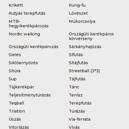
Krikett
Kung-fu
Kutyás terepfutás
Lövészet
MTB-
Műkorcsolya
hegyikerékpározás
Nordic walking
Országúti kerékpáros
körverseny
Országúti kerékpározás
Sárkányhajózás
Síelés
Sífutás
Siklőernyőzés
Sítájfutás
Sítúra
Streetball (3*3)
Sup
Tájfutás
Tájkerékpár
Tánc
Teljesítménytúrázás
Tenisz
Teqball
Terepfutás
Triatlon
Túrázás
Úszás
Via-ferrata
Vitorlázás
Vívás