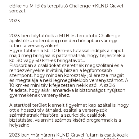
eBike.hu MTB és terepfutó Challenge +KLND Gravel
sorozat
2023
2023-ben folytatódik a MTB és terepfutó Challenge
áprilistól-szeptemberig minden hónapban vár egy
futam a versenyzőkre!
Egyre többen a kb. 10 km-es futással indítják a napot
majd még bringára is pattanhatnak, hogy teljesítsék a
kb. 30 vagy 60 km-es bringatávot...
Elsősorban a családokat szeretnék megszólítani és a
rendezvényekre invitálni, hiszen a legfontosabb
szempont, hogy minden korosztály jól érezze magát
és megtalálja a neki legmegfelelőbb versenyszámot. A
10 km-es mini táv kifejezetten nekik szól. A szülő
feladata, hogy akár lemaradva is biztonságot nyújtson
gyermekének versenyéhez.
A start/cél terület kiemelt figyelmet kap azáltal is, hogy
ott a hosszú táv áthalad, ezáltal a versenyzők
számíthatnak frissítőre, a szurkolók, családok
biztatására, valamint számos kísérő programnak is a
helyszíne.
2023-ban már három KLND Gravel futam is csatlakozik