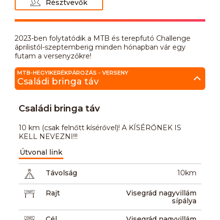
Résztvevők
2023-ben folytatódik a MTB és terepfutó Challenge
áprilistól-szeptemberig minden hónapban vár egy
futam a versenyzőkre!
MTB-HEGYIKERÉKPÁROZÁS - VERSENY
Családi bringa táv
Családi bringa táv
10 km (csak felnőtt kísérővel)! A KÍSÉRŐNEK IS
KELL NEVEZNI!!!
Útvonal link
Távolság
10km
Rajt
Visegrád nagyvillám
sípálya
Cél
Visegrád nagyvillám