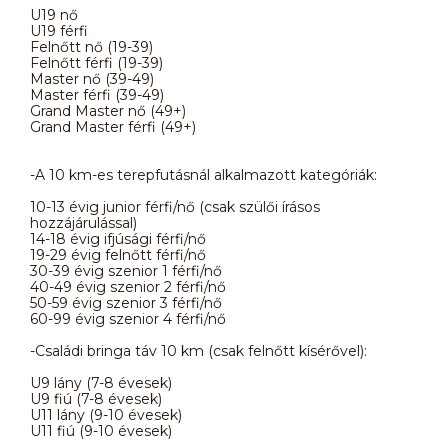
U19 nő
U19 férfi
Felnőtt nő (19-39)
Felnőtt férfi (19-39)
Master nő (39-49)
Master férfi (39-49)
Grand Master nő (49+)
Grand Master férfi (49+)
-A 10 km-es terepfutásnál alkalmazott kategóriák:
10-13 évig junior férfi/nő (csak szülői írásos
hozzájárulással)
14-18 évig ifjúsági férfi/nő
19-29 évig felnőtt férfi/nő
30-39 évig szenior 1 férfi/nő
40-49 évig szenior 2 férfi/nő
50-59 évig szenior 3 férfi/nő
60-99 évig szenior 4 férfi/nő
-Családi bringa táv 10 km (csak felnőtt kísérővel):
U9 lány (7-8 évesek)
U9 fiú (7-8 évesek)
U11 lány (9-10 évesek)
U11 fiú (9-10 évesek)