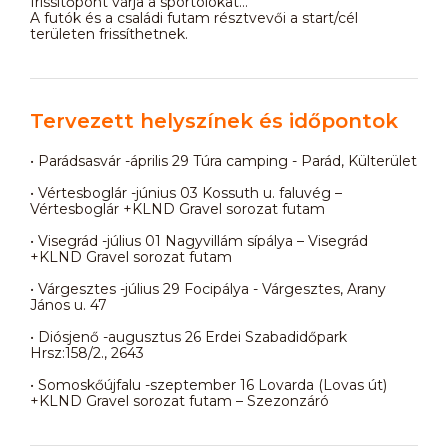
frissítőpont várja a sportolókat…
A futók és a családi futam résztvevői a start/cél
területen frissíthetnek.
Tervezett helyszínek és időpontok
• Parádsasvár -április 29 Túra camping - Parád, Külterület
• Vértesboglár -június 03 Kossuth u. faluvég –
Vértesboglár +KLND Gravel sorozat futam
• Visegrád -július 01 Nagyvillám sípálya – Visegrád
+KLND Gravel sorozat futam
• Várgesztes -július 29 Focipálya - Várgesztes, Arany
János u. 47
• Diósjenő -augusztus 26 Erdei Szabadidőpark
Hrsz:158/2., 2643
• Somoskőújfalu -szeptember 16 Lovarda (Lovas út)
+KLND Gravel sorozat futam – Szezonzáró