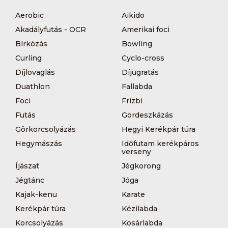
Aerobic
Aikido
Akadályfutás - OCR
Amerikai foci
Bírkózás
Bowling
Curling
Cyclo-cross
Díjlovaglás
Díjugratás
Duathlon
Fallabda
Foci
Frizbi
Futás
Gördeszkázás
Görkorcsolyázás
Hegyi Kerékpár túra
Hegymászás
Időfutam kerékpáros
verseny
Íjászat
Jégkorong
Jégtánc
Jóga
Kajak-kenu
Karate
Kerékpár túra
Kézilabda
Korcsolyázás
Kosárlabda