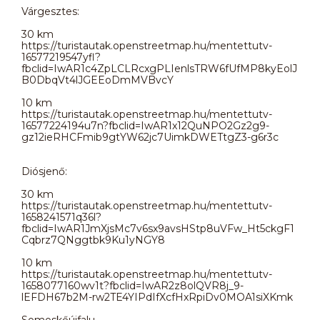
Várgesztes:
30 km
https://turistautak.openstreetmap.hu/mentettutv-
16577219547yfl?
fbclid=IwAR1c4ZpLCLRcxgPLIenlsTRW6fUfMP8kyEolJ
B0DbqVt4lJGEEoDmMVBvcY
10 km
https://turistautak.openstreetmap.hu/mentettutv-
16577224194u7n?fbclid=IwAR1x12QuNPO2Gz2g9-
gz12ieRHCFmib9gtYW62jc7UimkDWETtgZ3-g6r3c
Diósjenő:
30 km
https://turistautak.openstreetmap.hu/mentettutv-
1658241571q36l?
fbclid=IwAR1JmXjsMc7v6sx9avsHStp8uVFw_Ht5ckgF1
Cqbrz7QNggtbk9Ku1yNGY8
10 km
https://turistautak.openstreetmap.hu/mentettutv-
1658077160wv1t?fbclid=IwAR2z8olQVR8j_9-
lEFDH67b2M-rw2TE4YIPdIfXcfHxRpiDv0MOA1siXKmk
Somoskőújfalu