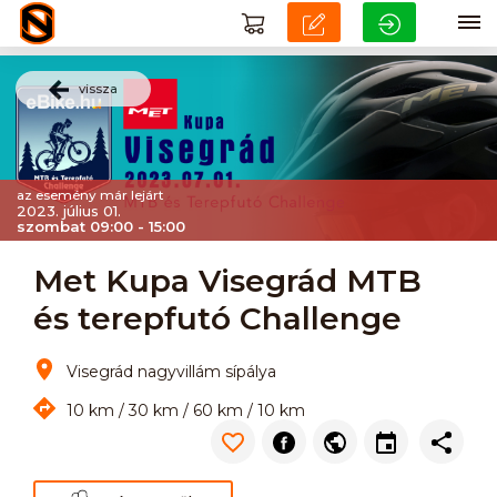
vissza
az esemény már lejárt
2023. július 01.
szombat 09:00 - 15:00
Met Kupa Visegrád MTB
és terepfutó Challenge
Visegrád nagyvillám sípálya
10 km / 30 km / 60 km / 10 km