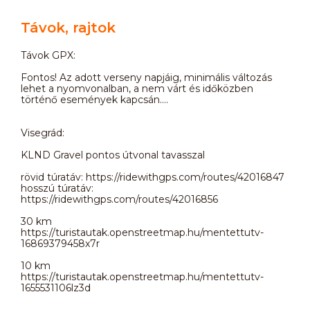
Távok, rajtok
Távok GPX:
Fontos! Az adott verseny napjáig, minimális változás
lehet a nyomvonalban, a nem várt és időközben
történő események kapcsán….
Visegrád:
KLND Gravel pontos útvonal tavasszal
rövid túratáv: https://ridewithgps.com/routes/42016847
hosszú túratáv:
https://ridewithgps.com/routes/42016856
30 km
https://turistautak.openstreetmap.hu/mentettutv-
16869379458x7r
10 km
https://turistautak.openstreetmap.hu/mentettutv-
1655531106lz3d