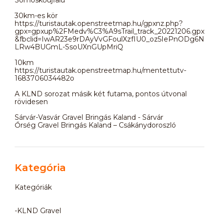
30km-es kör
https://turistautak.openstreetmap.hu/gpxnz.php?
gpx=gpxup%2FMedv%C3%A9sTrail_track_20221206.gpx
&fbclid=IwAR23e9rDAyVvGFoulXzfIU0_oz5IePnODg6N
LRw4BUGmL-SsoUXnGUpMriQ
10km
https://turistautak.openstreetmap.hu/mentettutv-
1683706034482o
A KLND sorozat másik két futama, pontos útvonal
rövidesen
Sárvár-Vasvár Gravel Bringás Kaland - Sárvár
Őrség Gravel Bringás Kaland – Csákánydoroszló
Kategória
Kategóriák
-KLND Gravel