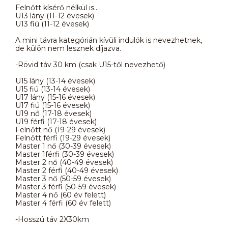
Felnőtt kísérő nélkül is...
U13 lány (11-12 évesek)
U13 fiú (11-12 évesek)
A mini távra kategórián kívüli indulók is nevezhetnek,
de külön nem lesznek díjazva.
-Rövid táv 30 km (csak U15-től nevezhető)
U15 lány (13-14 évesek)
U15 fiú (13-14 évesek)
U17 lány (15-16 évesek)
U17 fiú (15-16 évesek)
U19 nő (17-18 évesek)
U19 férfi (17-18 évesek)
Felnőtt nő (19-29 évesek)
Felnőtt férfi (19-29 évesek)
Master 1 nő (30-39 évesek)
Master 1férfi (30-39 évesek)
Master 2 nő (40-49 évesek)
Master 2 férfi (40-49 évesek)
Master 3 nő (50-59 évesek)
Master 3 férfi (50-59 évesek)
Master 4 nő (60 év felett)
Master 4 férfi (60 év felett)
-Hosszú táv 2X30km