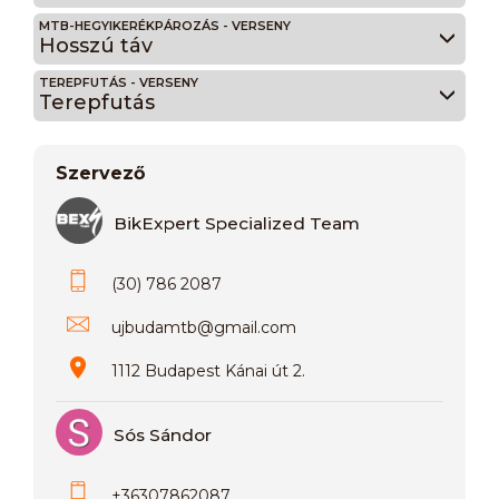
MTB-HEGYIKERÉKPÁROZÁS - VERSENY
Hosszú táv
TEREPFUTÁS - VERSENY
Terepfutás
Szervező
BikExpert Specialized Team
(30) 786 2087
ujbudamtb
@
gmail.com
1112 Budapest Kánai út 2.
Sós Sándor
+36307862087