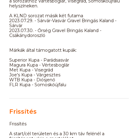
a sorozathoz Vártesboglár, Visegrád, Somoskőújfalu
helyszíneken.
A KLND sorozat másik két futama
2023.07.29. - Sárvár-Vasvár Gravel Bringás Kaland -
Sárvár
2023.07.30. - Őrség Gravel Bringás Kaland -
Csákánydoroszló
Márkák által támogatott kupák:
Superior Kupa - Parádsasvár
Magura Kupa - Vértesboglár
Met Kupa - Visegrád
Joe's Kupa - Várgesztes
WTB Kupa - Diósjenő
FLR Kupa - Somoskőújfalu
Frissítés
Frissítés
A start/cél területen és a 30 km táv felénél a