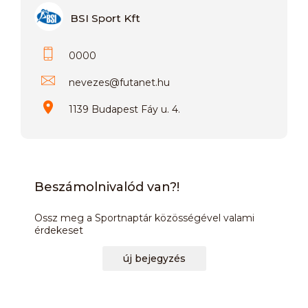
BSI Sport Kft
0000
nevezes
@
futanet.hu
1139 Budapest Fáy u. 4.
Beszámolnivalód van?!
Ossz meg a Sportnaptár közösségével valami
érdekeset
új bejegyzés