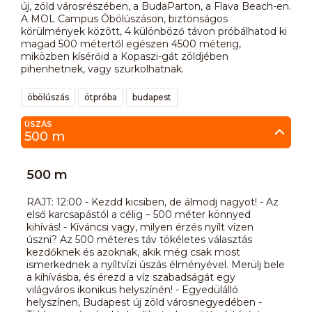
új, zöld városrészében, a BudaParton, a Flava Beach-en.
A MOL Campus Öbölúszáson, biztonságos
körülmények között, 4 különböző távon próbálhatod ki
magad 500 métertől egészen 4500 méterig,
miközben kísérőid a Kopaszi-gát zöldjében
pihenhetnek, vagy szurkolhatnak.
öbölúszás
ötpróba
budapest
ÚSZÁS
500 m
500 m
RAJT: 12:00 - Kezdd kicsiben, de álmodj nagyot! - Az
első karcsapástól a célig – 500 méter könnyed
kihívás! - Kíváncsi vagy, milyen érzés nyílt vízen
úszni? Az 500 méteres táv tökéletes választás
kezdőknek és azoknak, akik még csak most
ismerkednek a nyíltvízi úszás élményével. Merülj bele
a kihívásba, és érezd a víz szabadságát egy
világváros ikonikus helyszínén! - Egyedülálló
helyszínen, Budapest új zöld városnegyedében -