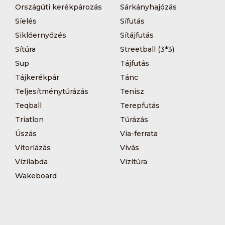
Országúti kerékpározás
Sárkányhajózás
Síelés
Sífutás
Siklőernyőzés
Sítájfutás
Sítúra
Streetball (3*3)
Sup
Tájfutás
Tájkerékpár
Tánc
Teljesítménytúrázás
Tenisz
Teqball
Terepfutás
Triatlon
Túrázás
Úszás
Via-ferrata
Vitorlázás
Vívás
Vizilabda
Vizitúra
Wakeboard