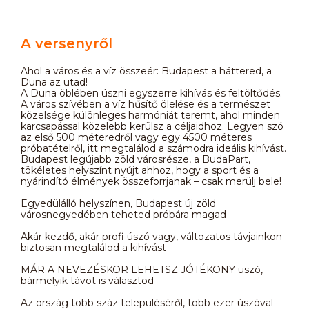
A versenyről
Ahol a város és a víz összeér: Budapest a háttered, a
Duna az utad!
A Duna öblében úszni egyszerre kihívás és feltöltődés.
A város szívében a víz hűsítő ölelése és a természet
közelsége különleges harmóniát teremt, ahol minden
karcsapással közelebb kerülsz a céljaidhoz. Legyen szó
az első 500 méteredről vagy egy 4500 méteres
próbatételről, itt megtalálod a számodra ideális kihívást.
Budapest legújabb zöld városrésze, a BudaPart,
tökéletes helyszínt nyújt ahhoz, hogy a sport és a
nyárindító élmények összeforrjanak – csak merülj bele!
Egyedülálló helyszínen, Budapest új zöld
városnegyedében teheted próbára magad
Akár kezdő, akár profi úszó vagy, változatos távjainkon
biztosan megtalálod a kihívást
MÁR A NEVEZÉSKOR LEHETSZ JÓTÉKONY uszó,
bármelyik távot is választod
Az ország több száz településéről, több ezer úszóval