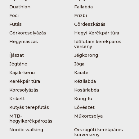
Duathlon
Fallabda
Foci
Frizbi
Futás
Gördeszkázás
Görkorcsolyázás
Hegyi Kerékpár túra
Hegymászás
Időfutam kerékpáros
verseny
Íjászat
Jégkorong
Jégtánc
Jóga
Kajak-kenu
Karate
Kerékpár túra
Kézilabda
Korcsolyázás
Kosárlabda
Krikett
Kung-fu
Kutyás terepfutás
Lövészet
MTB-
Műkorcsolya
hegyikerékpározás
Nordic walking
Országúti kerékpáros
körverseny