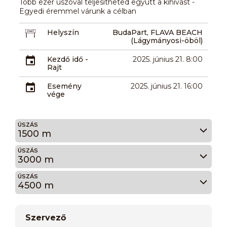
Több ezer úszóval teljesítheted együtt a kihívást -
Egyedi éremmel várunk a célban
Helyszín
BudaPart, FLAVA BEACH
(Lágymányosi-öböl)
Kezdő idő -
2025. június 21. 8:00
Rajt
Esemény
2025. június 21. 16:00
vége
ÚSZÁS
1500 m
ÚSZÁS
3000 m
ÚSZÁS
4500 m
Szervező