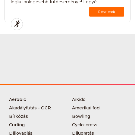
legkülönlegesebb futóeseménye! Legyél...
Részletek
Aerobic
Aikido
Akadályfutás - OCR
Amerikai foci
Bírkózás
Bowling
Curling
Cyclo-cross
Díjlovaglás
Díjugratás