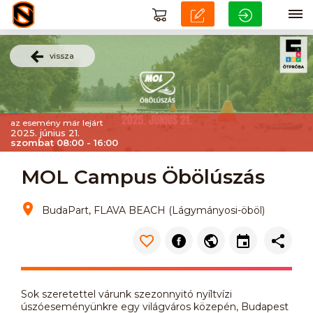
vissza
az esemény már lejárt
2025. június 21.
szombat 08:00 - 16:00
MOL Campus Öbölúszás
BudaPart, FLAVA BEACH (Lágymányosi-öböl)
Sok szeretettel várunk szezonnyitó nyíltvízi
úszóeseményünkre egy világváros közepén, Budapest