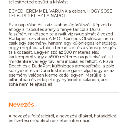
teljesítheted együtt a kihívást
EGYEDI ÉREMMEL VÁRUNK a célban, HOGY SOSE
FELEJTSD EL EZT A NAPOT
Ez a nap rólad és a víz szabadságáról szól! Képzeld el,
ahogy a napsütés aranyló fénye táncol a Duna
felszínén, miközben te a nyílt víz nyugalmát élvezed
Budapest szívében. A MOL Campus Öbölúszás nem
csak egy esemény, hanem egy különleges lehetőség,
hogy megtapasztald a természet és a városi pezsgés
találkozását. Legyen szó az 500 méteres első
kartempóról vagy a 4500 méteres nagy kihívásról, itt
mindenkire vár egy táv, ami inspirál és feltölt. A Flava
Beach és a BudaPart különleges atmoszférája, a zöld
környezet és a Duna lüktetése garantálja, hogy ez az
esemény valóban kiemelkedő legyen. Merülj el a
pillanatban és indulj el egy nyárindító kalandra, amit
soha nem felejtesz el!
Nevezés
A nevezési feltételeiről, a nevezési díjakról, határidőkről
és fizetési módokról részletes információ: