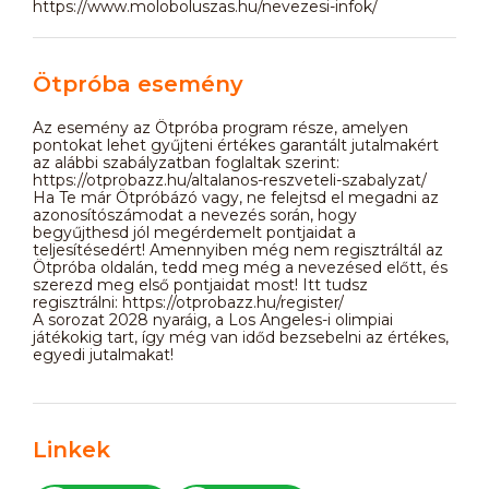
https://www.moloboluszas.hu/nevezesi-infok/
Ötpróba esemény
Az esemény az Ötpróba program része, amelyen
pontokat lehet gyűjteni értékes garantált jutalmakért
az alábbi szabályzatban foglaltak szerint:
https://otprobazz.hu/altalanos-reszveteli-szabalyzat/
Ha Te már Ötpróbázó vagy, ne felejtsd el megadni az
azonosítószámodat a nevezés során, hogy
begyűjthesd jól megérdemelt pontjaidat a
teljesítésedért! Amennyiben még nem regisztráltál az
Ötpróba oldalán, tedd meg még a nevezésed előtt, és
szerezd meg első pontjaidat most! Itt tudsz
regisztrálni: https://otprobazz.hu/register/
A sorozat 2028 nyaráig, a Los Angeles-i olimpiai
játékokig tart, így még van időd bezsebelni az értékes,
egyedi jutalmakat!
Linkek