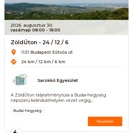
2026. augusztus 30.
vasárnap 08:00
- 16:00
ZöldÚton - 24 / 12 / 6
1121 Budapest Eötvös út
24 km / 12 km / 6 km
Sarokkő Egyesület
A ZöldÚton teljesítménytúra a Budai-hegység
népszerű kirándulóhelyein vezet végig,...
Budai-hegység
Részletek