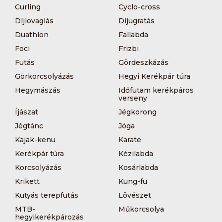
Curling
Cyclo-cross
Díjlovaglás
Díjugratás
Duathlon
Fallabda
Foci
Frizbi
Futás
Gördeszkázás
Görkorcsolyázás
Hegyi Kerékpár túra
Hegymászás
Időfutam kerékpáros
verseny
Íjászat
Jégkorong
Jégtánc
Jóga
Kajak-kenu
Karate
Kerékpár túra
Kézilabda
Korcsolyázás
Kosárlabda
Krikett
Kung-fu
Kutyás terepfutás
Lövészet
MTB-
Műkorcsolya
hegyikerékpározás