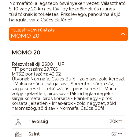
Normafától a legszebb ösvényeken vezet. Választható
5, 10 vagy 20 km-es táv, így kezdőknek és rutinos
túrázóknak is tökéletes. Friss levegő, panoráma és jó
hangulat vár a Csúcs Büfénél!
TELJESÍTMÉNYTÚRÁZÁS
MOMO 20
MOMO 20
Részvételi díj: 2600 HUF
TTT pontszám: 29.765
MTSZ pontszám: 43.02
Útvonal: Normafa, Csúcs Büfé - zöld sáv, zöld kereszt
- Makkosmária - sárga sáv - Sorrento - sárga sáv,
sárga kereszt - Felsőszállás - piros kereszt - Mária-
völgy - jelzetlen, piros sáv - Piktortégla-üregek -
sárga körséta, piros körséta - Frank-hegy - piros
körséta, jelzetlen - Irhás-árok - zöld négyzet, zöld
háromszög, zöld sáv - Normafa, Csúcs Büfé
Távolság
20km
Szint
651m