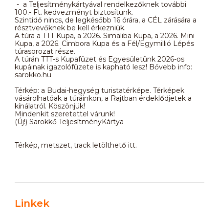
- a Teljesítménykártyával rendelkezőknek további
100.- Ft. kedvezményt biztosítunk.
Szintidő nincs, de legkésőbb 16 órára, a CÉL zárására a
résztvevőknek be kell érkezniük.
A túra a TTT Kupa, a 2026. Simaliba Kupa, a 2026. Mini
Kupa, a 2026. Cimbora Kupa és a Fél/Egymillió Lépés
túrasorozat része.
A túrán TTT-s Kupafüzet és Egyesületünk 2026-os
kupáinak igazolófüzete is kapható lesz! Bővebb info:
sarokko.hu
Térkép: a Budai-hegység turistatérképe. Térképek
vásárolhatóak a túráinkon, a Rajtban érdeklődjetek a
kínálatról. Köszönjük!
Mindenkit szeretettel várunk!
(Új!) Sarokkő TeljesítményKártya
Térkép, metszet, track letölthető itt.
Linkek