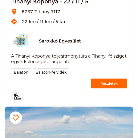
Tihanyi Koponya - 22 / 11 / 5
8237 Tihany 7117
22 km / 11 km / 5 km
Sarokkő Egyesület
A Tihanyi Koponya teljesítménytúra a Tihanyi-félsziget
egyik különleges hangulatú...
Balaton
Balaton-felvidék
Részletek