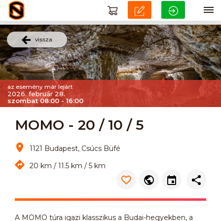
vissza
az esemény már lejárt
2026. február 28.
szombat 08:00 - 16:00
MOMO - 20 / 10 / 5
1121 Budapest, Csúcs Büfé
20 km / 11.5 km / 5 km
A MOMO túra igazi klasszikus a Budai-hegyekben, a