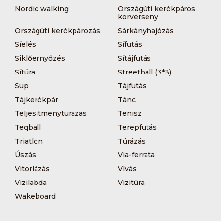
Nordic walking
Országúti kerékpáros
körverseny
Országúti kerékpározás
Sárkányhajózás
Síelés
Sífutás
Siklőernyőzés
Sítájfutás
Sítúra
Streetball (3*3)
Sup
Tájfutás
Tájkerékpár
Tánc
Teljesítménytúrázás
Tenisz
Teqball
Terepfutás
Triatlon
Túrázás
Úszás
Via-ferrata
Vitorlázás
Vívás
Vizilabda
Vizitúra
Wakeboard