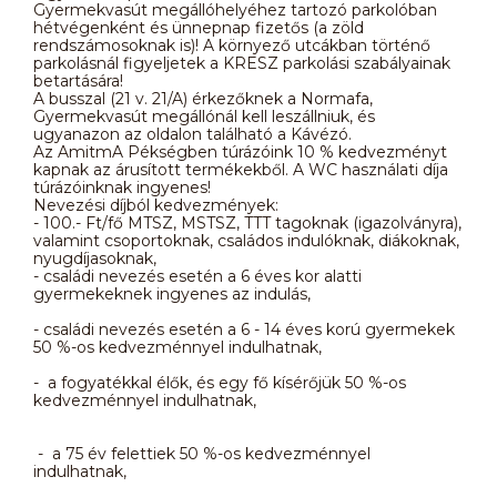
Gyermekvasút megállóhelyéhez tartozó parkolóban
hétvégenként és ünnepnap fizetős (a zöld
rendszámosoknak is)! A környező utcákban történő
parkolásnál figyeljetek a KRESZ parkolási szabályainak
betartására!
A busszal (21 v. 21/A) érkezőknek a Normafa,
Gyermekvasút megállónál kell leszállniuk, és
ugyanazon az oldalon található a Kávézó.
Az AmitmA Pékségben túrázóink 10 % kedvezményt
kapnak az árusított termékekből. A WC használati díja
túrázóinknak ingyenes!
Nevezési díjból kedvezmények:
- 100.- Ft/fő MTSZ, MSTSZ, TTT tagoknak (igazolványra),
valamint csoportoknak, családos indulóknak, diákoknak,
nyugdíjasoknak,
- családi nevezés esetén a 6 éves kor alatti
gyermekeknek ingyenes az indulás,
- családi nevezés esetén a 6 - 14 éves korú gyermekek
50 %-os kedvezménnyel indulhatnak,
- a fogyatékkal élők, és egy fő kísérőjük 50 %-os
kedvezménnyel indulhatnak,
- a 75 év felettiek 50 %-os kedvezménnyel
indulhatnak,