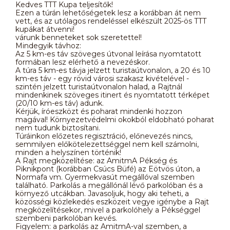
Kedves TTT Kupa teljesítők!
Ezen a túrán lehetőségetek lesz a korábban át nem
vett, és az utólagos rendeléssel elkészült 2025-ös TTT
kupákat átvenni!
várunk benneteket sok szeretettel!
Mindegyik távhoz:
Az 5 km-es táv szöveges útvonal leírása nyomtatott
formában lesz elérhető a nevezéskor.
A túra 5 km-es távja jelzett turistaútvonalon, a 20 és 10
km-es táv - egy rövid városi szakasz kivételével -
szintén jelzett turistaútvonalon halad, a Rajtnál
mindenkinek szöveges itinert és nyomtatott térképet
(20/10 km-es táv) adunk.
Kérjük, íróeszközt és poharat mindenki hozzon
magával! Környezetvédelmi okokból eldobható poharat
nem tudunk biztosítani.
Túráinkon előzetes regisztráció, előnevezés nincs,
semmilyen előkötelezettséggel nem kell számolni,
minden a helyszínen történik!
A Rajt megközelítése: az AmitmA Pékség és
Piknikpont (korábban Csúcs Büfé) az Eötvös úton, a
Normafa vm. Gyermekvasút megállóval szemben
található. Parkolás a megállónál lévő parkolóban és a
környező utcákban. Javasoljuk, hogy aki teheti, a
közösségi közlekedés eszközeit vegye igénybe a Rajt
megközelítésekor, mivel a parkolóhely a Pékséggel
szembeni parkolóban kevés.
Figyelem: a parkolás az AmitmA-val szemben, a