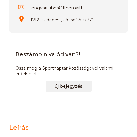
lengvari.tibor
@
freemail.hu
1212 Budapest, József A. u. 50.
Beszámolnivalód van?!
Ossz meg a Sportnaptár közösségével valami
érdekeset
új bejegyzés
Leírás