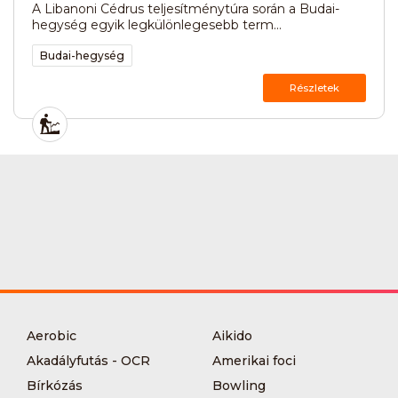
A Libanoni Cédrus teljesítménytúra során a Budai-
hegység egyik legkülönlegesebb term...
Budai-hegység
Részletek
Aerobic
Aikido
Akadályfutás - OCR
Amerikai foci
Bírkózás
Bowling