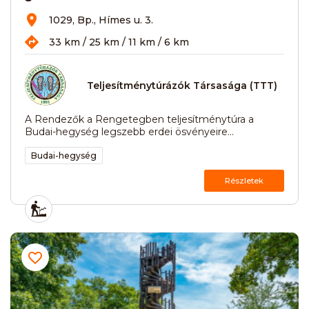
1029, Bp., Hímes u. 3.
33 km / 25 km / 11 km / 6 km
Teljesítménytúrázók Társasága (TTT)
A Rendezők a Rengetegben teljesítménytúra a
Budai-hegység legszebb erdei ösvényeire...
Budai-hegység
Részletek