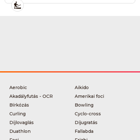
Aerobic
Aikido
Akadályfutás - OCR
Amerikai foci
Bírkózás
Bowling
Curling
Cyclo-cross
Díjlovaglás
Díjugratás
Duathlon
Fallabda
Foci
Frizbi