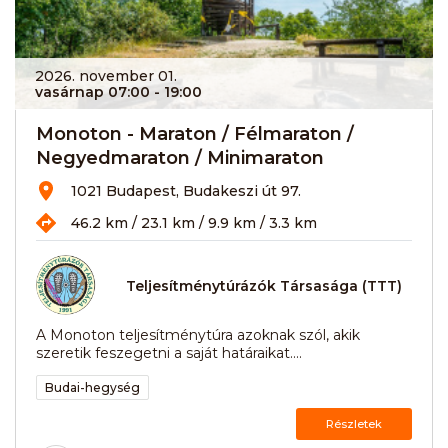
2026. november 01.
vasárnap 07:00
- 19:00
Monoton - Maraton / Félmaraton /
Negyedmaraton / Minimaraton
1021 Budapest, Budakeszi út 97.
46.2 km / 23.1 km / 9.9 km / 3.3 km
Teljesítménytúrázók Társasága (TTT)
A Monoton teljesítménytúra azoknak szól, akik
szeretik feszegetni a saját határaikat....
Budai-hegység
Részletek