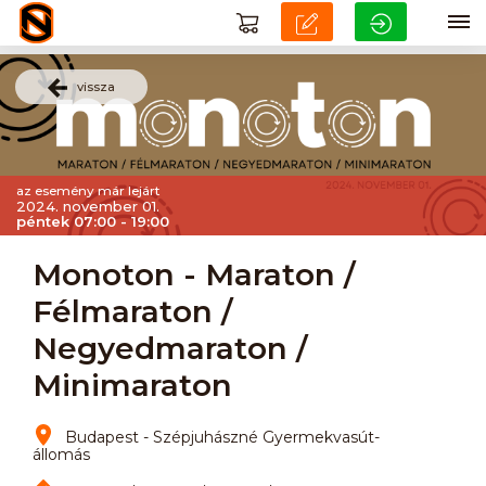
vissza
az esemény már lejárt
2024. november 01.
péntek 07:00 - 19:00
Monoton - Maraton /
Félmaraton /
Negyedmaraton /
Minimaraton
Budapest - Szépjuhászné Gyermekvasút-
állomás