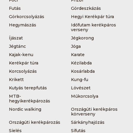
Futás
Gördeszkázás
Görkorcsolyázás
Hegyi Kerékpár túra
Hegymászás
Időfutam kerékpáros
verseny
Íjászat
Jégkorong
Jégtánc
Jóga
Kajak-kenu
Karate
Kerékpár túra
Kézilabda
Korcsolyázás
Kosárlabda
Krikett
Kung-fu
Kutyás terepfutás
Lövészet
MTB-
Műkorcsolya
hegyikerékpározás
Nordic walking
Országúti kerékpáros
körverseny
Országúti kerékpározás
Sárkányhajózás
Síelés
Sífutás