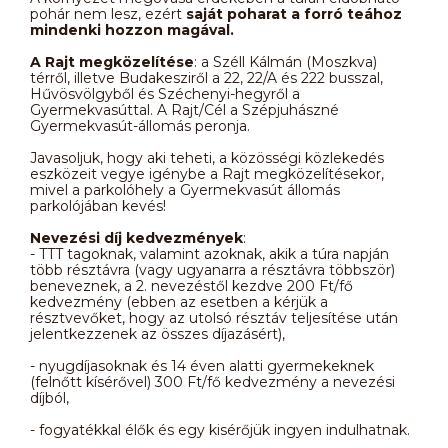
pohár nem lesz, ezért
saját poharat a forró teához
mindenki hozzon magával.
A Rajt megközelítése
: a Széll Kálmán (Moszkva)
térről, illetve Budakesziről a 22, 22/A és 222 busszal,
Hűvösvölgyből és Széchenyi-hegyről a
Gyermekvasúttal. A Rajt/Cél a Szépjuhászné
Gyermekvasút-állomás peronja.
Javasoljuk, hogy aki teheti, a közösségi közlekedés
eszközeit vegye igénybe a Rajt megközelítésekor,
mivel a parkolóhely a Gyermekvasút állomás
parkolójában kevés!
Nevezési díj kedvezmények
:
- TTT tagoknak, valamint azoknak, akik a túra napján
több résztávra (vagy ugyanarra a résztávra többször)
beneveznek, a 2. nevezéstől kezdve 200 Ft/fő
kedvezmény (ebben az esetben a kérjük a
résztvevőket, hogy az utolsó résztáv teljesítése után
jelentkezzenek az összes díjazásért),
- nyugdíjasoknak és 14 éven alatti gyermekeknek
(felnőtt kísérővel) 300 Ft/fő kedvezmény a nevezési
díjból,
- fogyatékkal élők és egy kisérőjük ingyen indulhatnak.