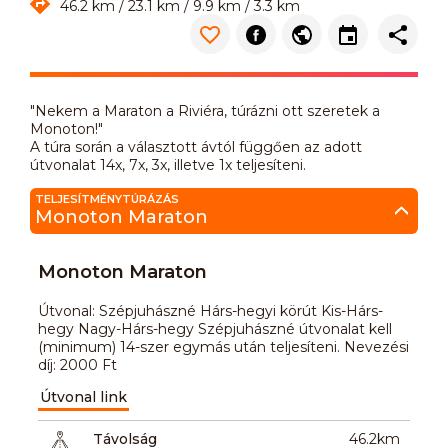
46.2 km / 23.1 km / 9.9 km / 3.3 km
"Nekem a Maraton a Riviéra, túrázni ott szeretek a
Monoton!"
A túra során a választott ávtól függően az adott
útvonalat 14x, 7x, 3x, illetve 1x teljesíteni.
TELJESÍTMÉNYTÚRÁZÁS
Monoton Maraton
Monoton Maraton
Útvonal: Szépjuhászné Hárs-hegyi körút Kis-Hárs-
hegy Nagy-Hárs-hegy Szépjuhászné útvonalat kell
(minimum) 14-szer egymás után teljesíteni. Nevezési
díj: 2000 Ft
Útvonal link
Távolság
46.2km