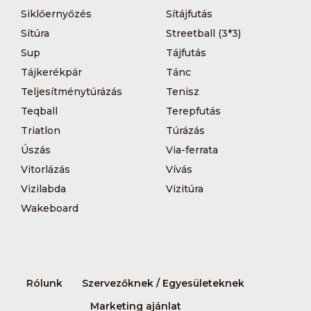
Siklőernyőzés
Sítájfutás
Sítúra
Streetball (3*3)
Sup
Tájfutás
Tájkerékpár
Tánc
Teljesítménytúrázás
Tenisz
Teqball
Terepfutás
Triatlon
Túrázás
Úszás
Via-ferrata
Vitorlázás
Vívás
Vizilabda
Vizitúra
Wakeboard
Rólunk
Szervezőknek / Egyesületeknek
Marketing ajánlat