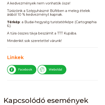
A kedvezmények nem vonhatók ösze!
Túrázóink a Szépjuhászné Büfében a meleg ételek
árából 10 % kedvezményt kapnak.
Térkép
: a Budai-hegység turistatérképe (Cartographia
6.).
A túra összes távja beszámít a TTT Kupába.
Mindenkit sok szeretettel várunk!
Linkek
Facebook
Weboldal
Kapcsolódó események