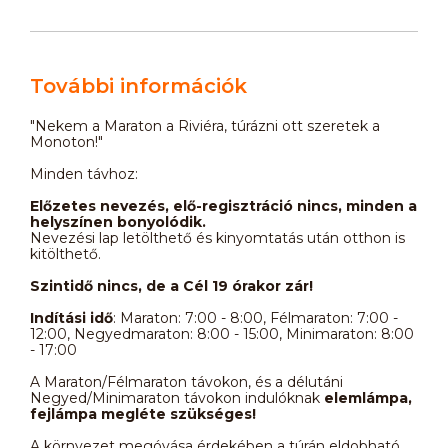
További információk
"Nekem a Maraton a Riviéra, túrázni ott szeretek a
Monoton!"
Minden távhoz:
Előzetes nevezés, elő-regisztráció nincs, minden a
helyszínen bonyolódik.
Nevezési lap letölthető és kinyomtatás után otthon is
kitölthető.
Szintidő nincs, de a Cél 19 órakor zár!
Indítási idő
: Maraton: 7:00 - 8:00, Félmaraton: 7:00 -
12:00, Negyedmaraton: 8:00 - 15:00, Minimaraton: 8:00
- 17:00
A Maraton/Félmaraton távokon, és a délutáni
Negyed/Minimaraton távokon indulóknak
elemlámpa,
fejlámpa megléte szükséges!
A környezet megóvása érdekében a túrán eldobható