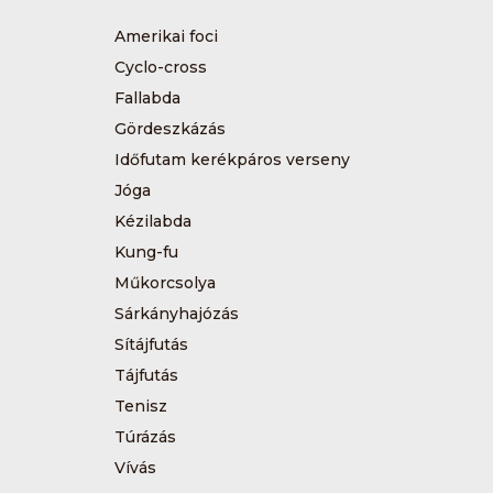
Amerikai foci
Cyclo-cross
Fallabda
Gördeszkázás
Időfutam kerékpáros verseny
Jóga
Kézilabda
Kung-fu
Műkorcsolya
Sárkányhajózás
Sítájfutás
Tájfutás
Tenisz
Túrázás
Vívás