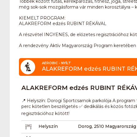
Többek között futás, kerékpározás, fitnesz, jóga, streetbal
még sok-sok mozgásforma vár minden korosztályra – kezdők
KIEMELT PROGRAM:
ALAKREFORM edzés RUBINT RÉKÁVAL
A részvétel INGYENES, de előzetes regisztrációhoz köt
A rendezvény Aktív Magyarország Program keretében
AEROBIC - NYÍLT
ALAKREFORM edzés RUBINT RÉ
ALAKREFORM edzés RUBINT RÉKÁ
📍 Helyszín: Dorogi Sportcsarnok parkolója A progr
perc kötetlen beszélgetés ✅ dedikálás és közös fotóz
regisztrációhoz kötött!
Helyszín
Dorog, 2510 Magyarország