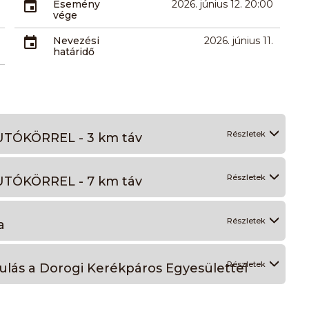
Esemény
2026. június 12. 20:00
vége
Nevezési
2026. június 11.
határidő
Részletek
TÓKÖRREL - 3 km táv
Részletek
TÓKÖRREL - 7 km táv
Részletek
a
Részletek
ás a Dorogi Kerékpáros Egyesülettel