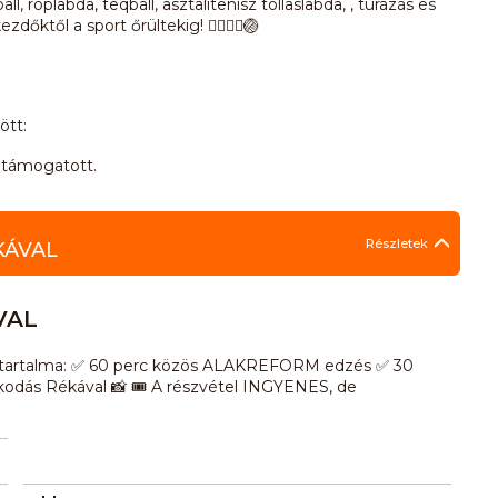
l, röplabda, teqball, asztalitenisz tollaslabda, , túrázás és
től a sport őrültekig! 🏃‍♀️🚴‍♂️🏐
ött:
 támogatott.
Részletek
KÁVAL
VAL
am tartalma: ✅ 60 perc közös ALAKREFORM edzés ✅ 30
kodás Rékával 📸 🎟️ A részvétel INGYENES, de