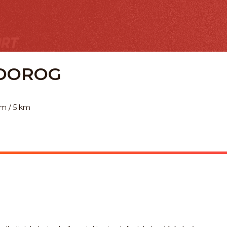
 DOROG
km / 5 km