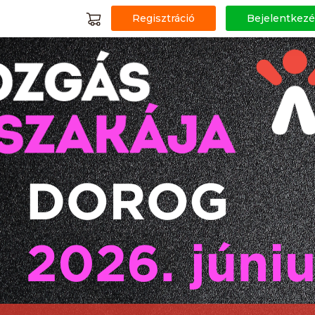
Regisztráció
Bejelentkezé