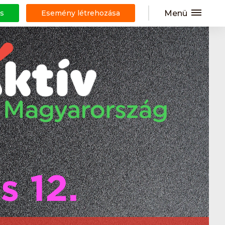
Menü
s
Esemény létrehozása