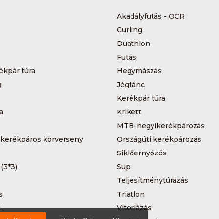
Akadályfutás - OCR
Curling
Duathlon
Futás
ékpár túra
Hegymászás
g
Jégtánc
Kerékpár túra
a
Krikett
MTB-hegyikerékpározás
 kerékpáros körverseny
Országúti kerékpározás
Siklőernyőzés
 (3*3)
Sup
Teljesítménytúrázás
s
Triatlon
a
Vitorlázás