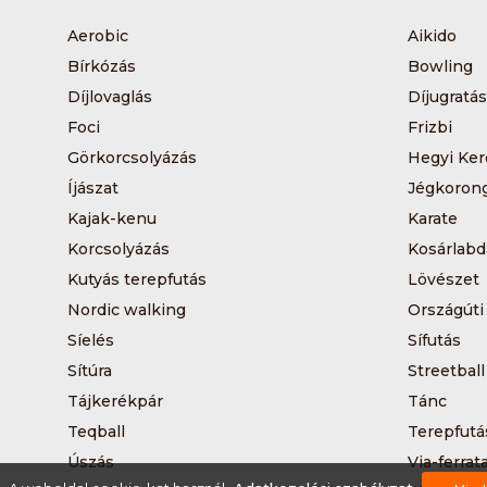
Aerobic
Aikido
Bírkózás
Bowling
Díjlovaglás
Díjugratás
Foci
Frizbi
Görkorcsolyázás
Hegyi Ker
Íjászat
Jégkoron
Kajak-kenu
Karate
Korcsolyázás
Kosárlabd
Kutyás terepfutás
Lövészet
Nordic walking
Országúti
Síelés
Sífutás
Sítúra
Streetball
Tájkerékpár
Tánc
Teqball
Terepfutá
Úszás
Via-ferrat