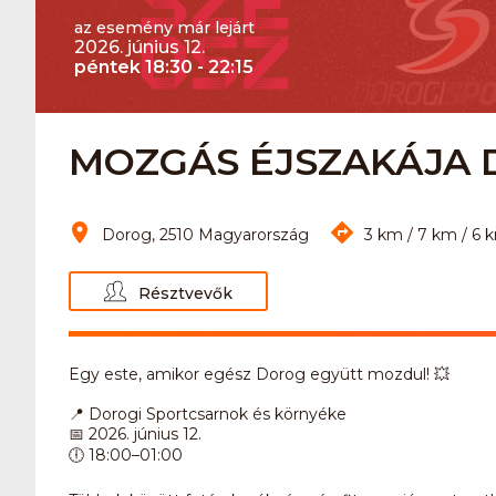
az esemény már lejárt
2026. június 12.
péntek 18:30 - 22:15
MOZGÁS ÉJSZAKÁJA
Dorog, 2510 Magyarország
3 km / 7 km / 6 
Résztvevők
Egy este, amikor egész Dorog együtt mozdul! 💥
📍 Dorogi Sportcsarnok és környéke
📅 2026. június 12.
🕕 18:00–01:00